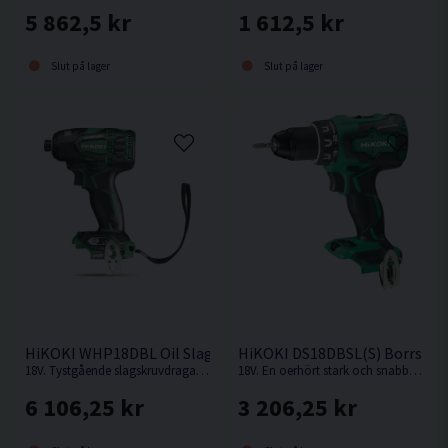
5 862,5 kr
1 612,5 kr
Slut på lager
Slut på lager
HiKOKI WHP18DBL Oil Slagskruvdragare 18V
HiKOKI DS18DBSL(S) Borrskru
18V. Tystgående slagskruvdragare med oljedämpning, perfekt i bullerkänsliga miljöer.
18V. En oerhört stark och snabb kompakt borrskruvdragare från Hikoki.
6 106,25 kr
3 206,25 kr