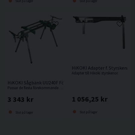
Slut på lager
Slut på lager
HiKOKI Adapter f. Styrskena
Adapter till Hikoki styrskenor.
HiKOKI Sågbänk UU240F För Kap-/Gersåg
Passar de flesta förekommande kap-/gersågar.
1 056,25 kr
3 343 kr
Slut på lager
Slut på lager