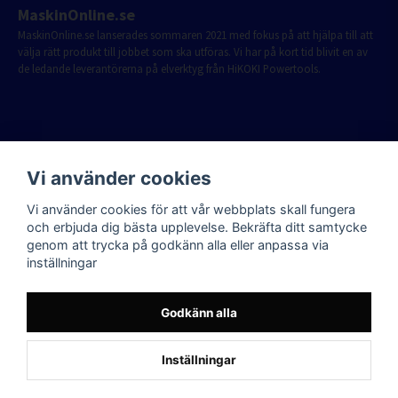
MaskinOnline.se
MaskinOnline.se lanserades sommaren 2021 med fokus på att hjälpa till att
välja rätt produkt till jobbet som ska utföras. Vi har på kort tid blivit en av
de ledande leverantörerna på elverktyg från HiKOKI Powertools.
Vi använder cookies
Vi använder cookies för att vår webbplats skall fungera
och erbjuda dig bästa upplevelse. Bekräfta ditt samtycke
genom att trycka på godkänn alla eller anpassa via
inställningar
Godkänn alla
Inställningar
Powered by Nyehandel AB