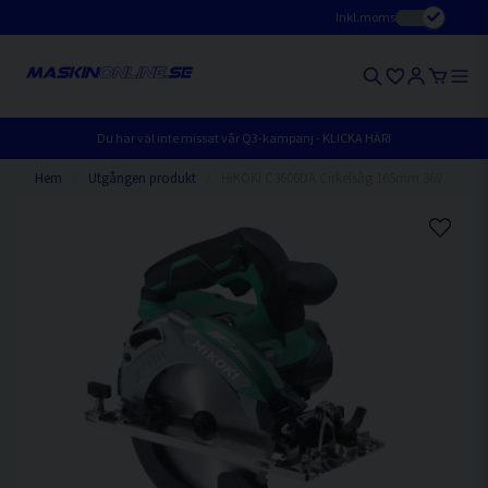
Inkl.moms
Du har väl inte missat vår Q3-kampanj - KLICKA HÄR!
Hem
Utgången produkt
HiKOKI C3606DA Cirkelsåg 165mm 36V