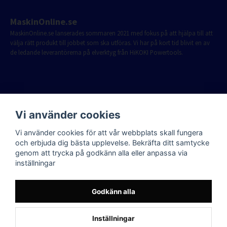
MaskinOnline.se
MaskinOnline.se lanserades sommaren 2021 med fokus på att hjälpa till att
välja rätt produkt till jobbet som ska utföras. Vi har på kort tid blivit en av
de ledande leverantörerna på elverktyg från HiKOKI Powertools.
Vi använder cookies
Vi använder cookies för att vår webbplats skall fungera
och erbjuda dig bästa upplevelse. Bekräfta ditt samtycke
genom att trycka på godkänn alla eller anpassa via
inställningar
Godkänn alla
Inställningar
Powered by Nyehandel AB