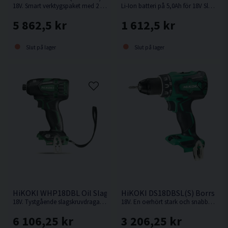
18V. Smart verktygspaket med 2 st kompakta och kraftfulla 18V batteriverktyg.
Li-Ion batteri på 5,0Ah för 18V Sladdlösa HiKOKI / Hitachi maskiner med Slide batterifäste.
5 862,5 kr
1 612,5 kr
Slut på lager
Slut på lager
HiKOKI WHP18DBL Oil Slagskruvdragare 18V
HiKOKI DS18DBSL(S) Borrskru
18V. Tystgående slagskruvdragare med oljedämpning, perfekt i bullerkänsliga miljöer.
18V. En oerhört stark och snabb kompakt borrskruvdragare från Hikoki.
6 106,25 kr
3 206,25 kr