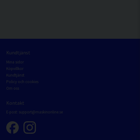
Kundtjänst
Mina sidor
Köpvillkor
Kundtjänst
Policy och cookies
Om oss
Kontakt
E-post:
support@maskinonline.se