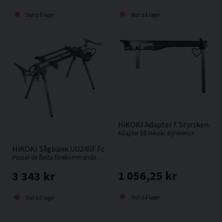
Slut på lager
Slut på lager
HiKOKI Adapter f. Styrskena
Adapter till Hikoki styrskenor.
HiKOKI Sågbänk UU240F För Kap-/Gersåg
Passar de flesta förekommande kap-/gersågar.
1 056,25 kr
3 343 kr
Slut på lager
Slut på lager