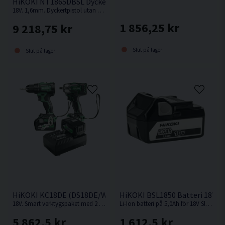
HiKOKI NT1865DBSL Dyckertpistol 18V (2x2,0Ah)
18V. 1,6mm. Dyckertpistol utan behov av kompressor, slang eller gas.
1 856,25 kr
9 218,75 kr
Slut på lager
Slut på lager
HiKOKI KC18DE (DS18DE/WR18DBDL2) Verktygspaket 18V (2x
HiKOKI BSL1850 Batteri 18V (5
18V. Smart verktygspaket med 2 st kompakta och kraftfulla 18V batteriverktyg.
Li-Ion batteri på 5,0Ah för 18V Sladdlösa HiKOKI / Hitachi maskiner med Slide batterifäste.
5 862,5 kr
1 612,5 kr