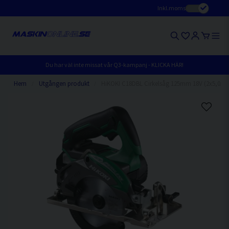
Inkl.moms
Du har väl inte missat vår Q3-kampanj - KLICKA HÄR!
Hem
Utgången produkt
HiKOKI C18DBL Cirkelsåg 125mm 18V (2x5,0Ah