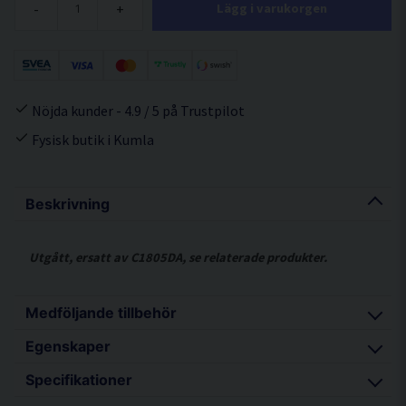
-
+
Lägg i varukorgen
Nöjda kunder - 4.9 / 5 på Trustpilot
Fysisk butik i Kumla
Beskrivning
Utgått, ersatt av C1805DA, se relaterade produkter.
Medföljande tillbehör
Egenskaper
2 st 5,0AH Li-ion batterier
Specifikationer
Snabbladdare med kylfläkt
Kompakt och smidig med hög kapacitet
Dammport f. anslutning av dammsugare.