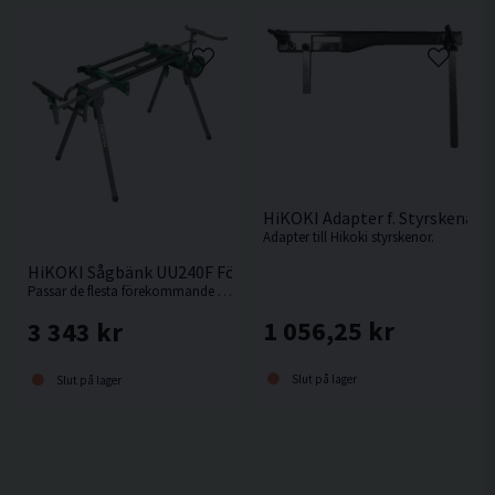
HiKOKI Adapter f. Styrskena
Adapter till Hikoki styrskenor.
HiKOKI Sågbänk UU240F För Kap-/Gersåg
Passar de flesta förekommande kap-/gersågar.
1 056,25 kr
3 343 kr
Slut på lager
Slut på lager