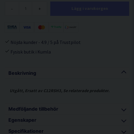
-
+
Lägg i varukorgen
Nöjda kunder - 4.9 / 5 på Trustpilot
Fysisk butik i Kumla
Beskrivning
Utgått, Ersatt av C12RSH3, Se relaterade produkter.
Medföljande tillbehör
Egenskaper
Sågklinga
Specifikationer
Dammpåse
Kompakt design med fasta glidskenor som