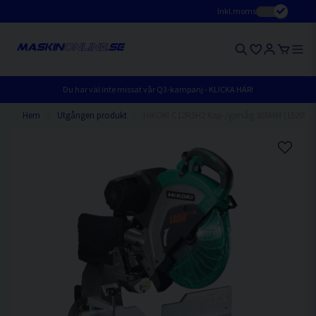
Inkl.moms
Du har väl inte missat vår Q3-kampanj - KLICKA HÄR!
Hem
Utgången produkt
HiKOKI C12RSH2 Kap-/gersåg 305MM (1520W)