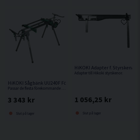
HiKOKI Adapter f. Styrskena
Adapter till Hikoki styrskenor.
HiKOKI Sågbänk UU240F För Kap-/Gersåg
Passar de flesta förekommande kap-/gersågar.
1 056,25 kr
3 343 kr
Slut på lager
Slut på lager