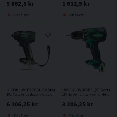
5 862,5 kr
1 612,5 kr
Slut på lager
Slut på lager
HiKOKI WHP18DBL Oil Slagskruvdragare 18V
HiKOKI DS18DBSL(S) Borrskru
18V. Tystgående slagskruvdragare med oljedämpning, perfekt i bullerkänsliga miljöer.
18V. En oerhört stark och snabb kompakt borrskruvdragare från Hikoki.
6 106,25 kr
3 206,25 kr
Slut på lager
Slut på lager