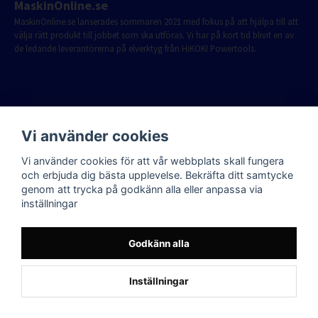
MaskinOnline.se
MaskinOnline.se lanserades sommaren 2021 med fokus på att hjälpa till att
välja rätt produkt till jobbet som ska utföras. Vi har på kort tid blivit en av
de ledande leverantörerna på elverktyg från HiKOKI Powertools.
Vi använder cookies
Vi använder cookies för att vår webbplats skall fungera
och erbjuda dig bästa upplevelse. Bekräfta ditt samtycke
genom att trycka på godkänn alla eller anpassa via
inställningar
Godkänn alla
Inställningar
Powered by Nyehandel AB