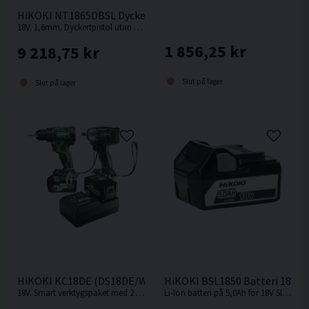
Mycket effektiv spånuppsamlare samt kan förses
Vikt 27,0 kg
HiKOKI NT1865DBSL Dyckertpistol 18V (2x2,0Ah)
med spånsugsadapter
18V. 1,6mm. Dyckertpistol utan behov av kompressor, slang eller gas.
1 856,25 kr
9 218,75 kr
Slut på lager
Slut på lager
HiKOKI KC18DE (DS18DE/WR18DBDL2) Verktygspaket 18V (2x
HiKOKI BSL1850 Batteri 18V (5
18V. Smart verktygspaket med 2 st kompakta och kraftfulla 18V batteriverktyg.
Li-Ion batteri på 5,0Ah för 18V Sladdlösa HiKOKI / Hitachi maskiner med Slide batterifäste.