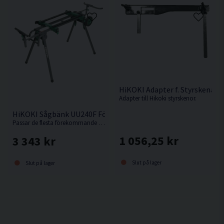
HiKOKI Adapter f. Styrskena
Adapter till Hikoki styrskenor.
HiKOKI Sågbänk UU240F För Kap-/Gersåg
Passar de flesta förekommande kap-/gersågar.
1 056,25 kr
3 343 kr
Slut på lager
Slut på lager