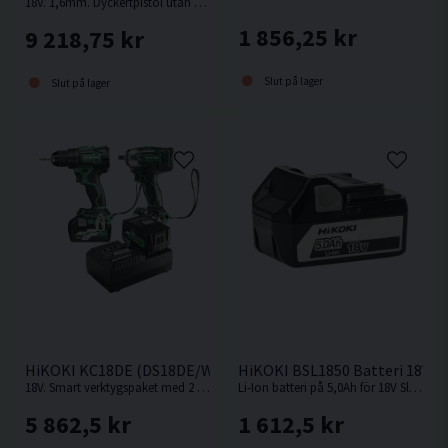
18V. 1,6mm. Dyckertpistol utan behov av kompressor, slang eller gas.
1 856,25 kr
9 218,75 kr
Slut på lager
Slut på lager
HiKOKI KC18DE (DS18DE/WR18DBDL2) Verktygspaket 18V (2x
HiKOKI BSL1850 Batteri 18V (5
18V. Smart verktygspaket med 2 st kompakta och kraftfulla 18V batteriverktyg.
Li-Ion batteri på 5,0Ah för 18V Sladdlösa HiKOKI / Hitachi maskiner med Slide batterifäste.
5 862,5 kr
1 612,5 kr