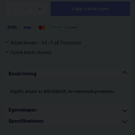
-
+
Lägg i varukorgen
Nöjda kunder - 4.9 / 5 på Trustpilot
Fysisk butik i Kumla
Beskrivning
Utgått, Ersatt av BSL36B18X, Se relaterade produkter.
Egenskaper
Specifikationer
Batteripaket med 2 st MULTI VOLT batterier (36V
4,0Ah / 18V 8,0Ah)
Voltstyrka 36V / 18V