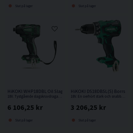
Slut på lager
Slut på lager
HiKOKI WHP18DBL Oil Slagskruvdragare 18V
HiKOKI DS18DBSL(S) Borrskru
18V. Tystgående slagskruvdragare med oljedämpning, perfekt i bullerkänsliga miljöer.
18V. En oerhört stark och snabb kompakt borrskruvdragare från Hikoki.
6 106,25 kr
3 206,25 kr
Slut på lager
Slut på lager