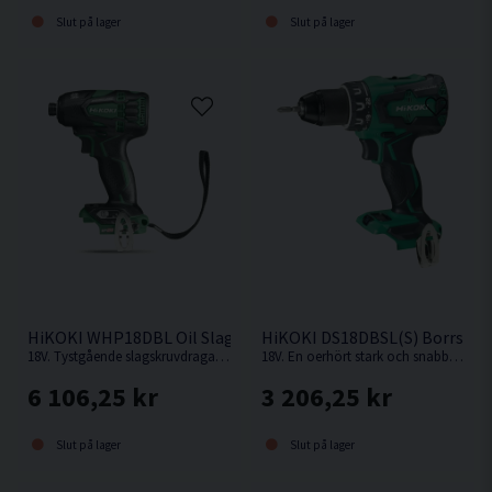
Slut på lager
Slut på lager
HiKOKI WHP18DBL Oil Slagskruvdragare 18V
HiKOKI DS18DBSL(S) Borrskru
18V. Tystgående slagskruvdragare med oljedämpning, perfekt i bullerkänsliga miljöer.
18V. En oerhört stark och snabb kompakt borrskruvdragare från Hikoki.
6 106,25 kr
3 206,25 kr
Slut på lager
Slut på lager