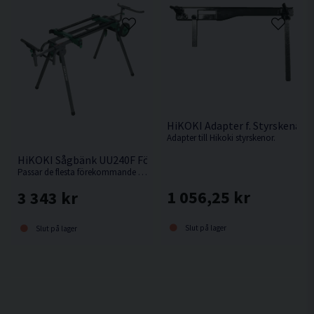
HiKOKI Adapter f. Styrskena
Adapter till Hikoki styrskenor.
HiKOKI Sågbänk UU240F För Kap-/Gersåg
Passar de flesta förekommande kap-/gersågar.
1 056,25 kr
3 343 kr
Slut på lager
Slut på lager