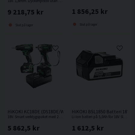
18V. 1,6mm. Dyckertpistol utan behov av kompressor, slang eller gas.
1 856,25 kr
9 218,75 kr
Slut på lager
Slut på lager
HiKOKI KC18DE (DS18DE/WR18DBDL2) Verktygspaket 18V (2x
HiKOKI BSL1850 Batteri 18V (5
18V. Smart verktygspaket med 2 st kompakta och kraftfulla 18V batteriverktyg.
Li-Ion batteri på 5,0Ah för 18V Sladdlösa HiKOKI / Hitachi maskiner med Slide batterifäste.
5 862,5 kr
1 612,5 kr