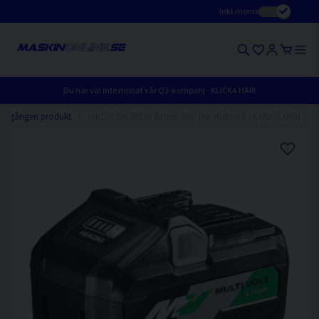
Inkl.moms
Du har väl inte missat vår Q3-kampanj - KLICKA HÄR!
Utgången produkt
HiKOKI BSL36B18 Batteri 36V/18V Multivolt (4,0Ah/8,0Ah)