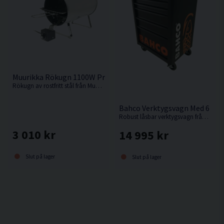
Muurikka Rökugn 1100W Pro
Rökugn av rostfritt stål från Muurikka.
Bahco Verktygsvagn Med 6 Låd
Robust låsbar verktygsvagn från Bahco med 197 verktyg.
3 010 kr
14 995 kr
Slut på lager
Slut på lager