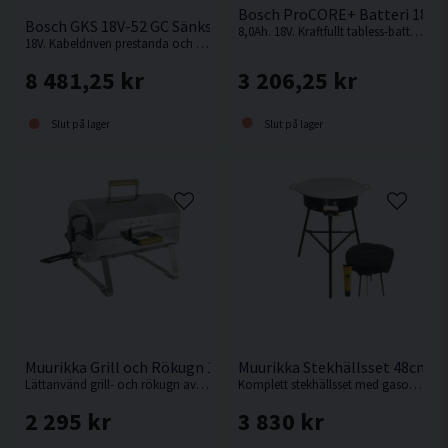
Bosch ProCORE+ Batteri 18V (
Bosch GKS 18V-52 GC Sänksåg 140mm 18V
8,0Ah. 18V. Kraftfullt tabless-batteri: mer drifttid och maximal effekt för BITURBO-verktyg
18V. Kabeldriven prestanda och överlägsen kompakthet i 18 V-klassen från Bosch
3 206,25 kr
8 481,25 kr
Slut på lager
Slut på lager
Muurikka Grill och Rökugn 1200W
Muurikka Stekhällsset 48cm Pr
Lättanvänd grill- och rökugn av rostfritt stål från Muurikka
Komplett stekhällsset med gasolbrännare D350 Pro.
2 295 kr
3 830 kr