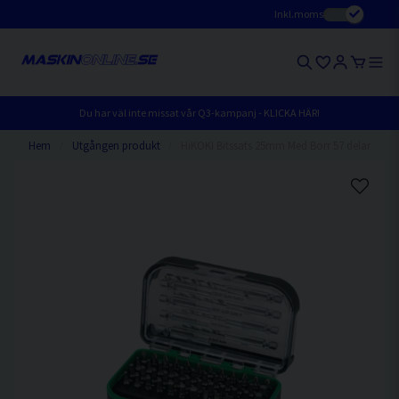
Inkl.moms
Du har väl inte missat vår Q3-kampanj - KLICKA HÄR!
Hem
Utgången produkt
HiKOKI Bitssats 25mm Med Borr 57 delar