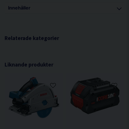
Innehåller
1 st bitshållare med snabbfäste
Borr: 2 (x2), 3 (x2), 4 (x2), 5, 6
Phillips: 1, 2 (x4), 3
Relaterade kategorier
Pozidrive: 1, 2 (x4), 3
Torx: 10 (x2), 15 (x2), 20 (x7), 25 (x7), 30 (x4), 40
Sexkant: 3 (x2), 4 (x2), 5 (x2), 6
Liknande produkter
Spår: 4.5, 5.5, 6.5
Fyrkant: 1, 2
8st borrar