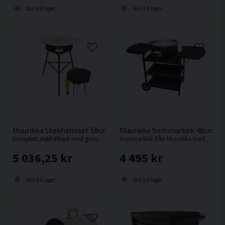
Slut på lager
Slut på lager
Muurikka Stekhällsset 58cm Pro
Muurikka Sommarkök 48cm Gas
Komplett stekhällsset med gasolbrännare D400 Pro.
Sommarkök från Muurikka med avlastningbord & hjul.
5 036,25 kr
4 495 kr
Slut på lager
Slut på lager