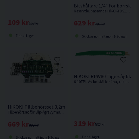
Bitshållare 1/4" För borrskru
Reservdel passande HiKOKI DS18DDQ.
109 kr
629 kr
157 kr
707 kr
Finns i Lager
Skickas normalt inom 1-3 dagar
HiKOKI RPW80 Tigersågblad 
6-10TPI. Av kolstål för fina, raka snitt i mjuka material som t.ex mjukt trä, kryssfanér etc.
HiKOKI Tillbehörsset 3,2mm 389 delar
Tillbehörsset för Slip-/gravyrmaskiner, 389delar
319 kr
669 kr
532 kr
809 kr
Finns i lager
Skickas normalt inom 1-3 dagar