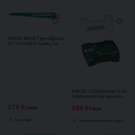
HiKOKI RW10 Tigersågblad Trä 150mm 5-pack
6TPI. Av kolstål för snabba, medelgrova till grova snitt i t.ex hårt och mjukt trä, plast och legeringar.
HiKOKI Tillbehörsset 3,2mm 2
Tillbehörsset för Slip-/gravyrmaskiner, 220 delar
179 kr
359 kr
293 kr
413 kr
Finns i lager
Skickas normalt inom 1-3 dagar