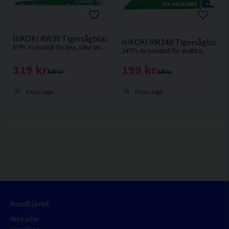
HiKOKI RW30 Tigersågblad Trä 240mm 5-pack
HiKOKI RM34B Tigersågblad M
5TPI. Av kolstål för fina, raka snitt i mjuka material som t.ex mjukt trä.
24TPI. Av bimetall för snabba, medelgrova till grova snitt i t.ex. hårt och mjukt trä, metall, legeringar etc.
319 kr
199 kr
549 kr
349 kr
Finns i lager
Finns i lager
Kundtjänst
Mina sidor