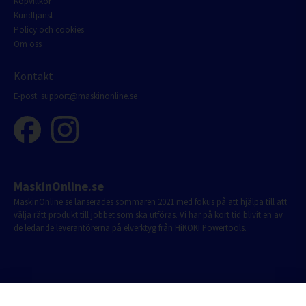
Köpvillkor
Kundtjänst
Policy och cookies
Om oss
Kontakt
E-post:
support@maskinonline.se
MaskinOnline.se
MaskinOnline.se lanserades sommaren 2021 med fokus på att hjälpa till att
välja rätt produkt till jobbet som ska utföras. Vi har på kort tid blivit en av
de ledande leverantörerna på elverktyg från HiKOKI Powertools.