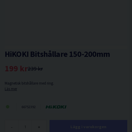
HiKOKI Bitshållare 150-200mm
199 kr
239 kr
Magnetisk bitshållare med ring.
Läs mer
66752392
-
+
Lägg i varukorgen