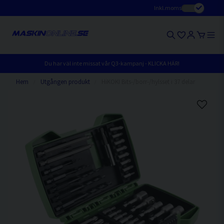
Inkl.moms
Du har väl inte missat vår Q3-kampanj - KLICKA HÄR!
Hem
Utgången produkt
HiKOKI Bits-/borr-/hylsset i 37 delar