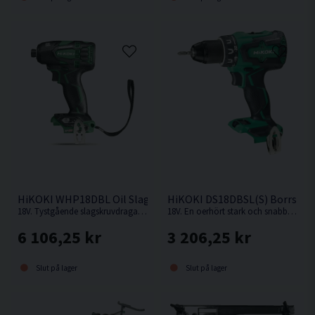
HiKOKI WHP18DBL Oil Slagskruvdragare 18V
HiKOKI DS18DBSL(S) Borrskru
18V. Tystgående slagskruvdragare med oljedämpning, perfekt i bullerkänsliga miljöer.
18V. En oerhört stark och snabb kompakt borrskruvdragare från Hikoki.
6 106,25 kr
3 206,25 kr
Slut på lager
Slut på lager