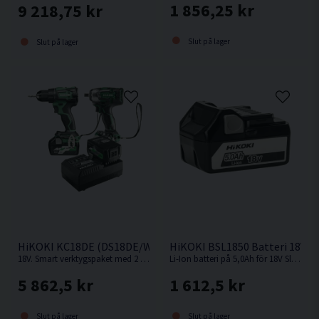
1 856,25 kr
9 218,75 kr
Slut på lager
Slut på lager
HiKOKI KC18DE (DS18DE/WR18DBDL2) Verktygspaket 18V (2x
HiKOKI BSL1850 Batteri 18V (5
18V. Smart verktygspaket med 2 st kompakta och kraftfulla 18V batteriverktyg.
Li-Ion batteri på 5,0Ah för 18V Sladdlösa HiKOKI / Hitachi maskiner med Slide batterifäste.
5 862,5 kr
1 612,5 kr
Slut på lager
Slut på lager