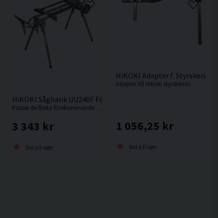
HiKOKI Adapter f. Styrskena
Adapter till Hikoki styrskenor.
HiKOKI Sågbänk UU240F För Kap-/Gersåg
Passar de flesta förekommande kap-/gersågar.
1 056,25 kr
3 343 kr
Slut på lager
Slut på lager