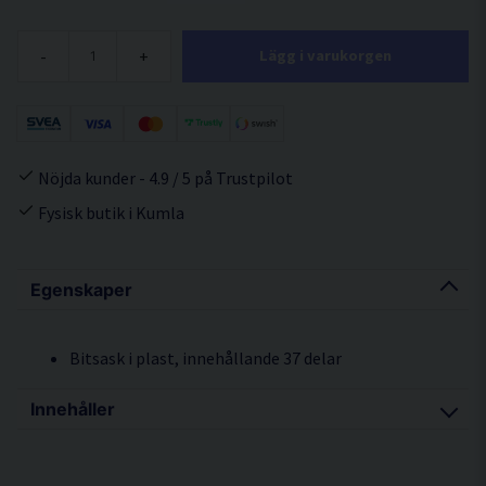
-
+
Lägg i varukorgen
Nöjda kunder - 4.9 / 5 på Trustpilot
Fysisk butik i Kumla
Egenskaper
Bitsask i plast, innehållande 37 delar
Innehåller
1 bitshållare med magnet, 25 mm bits: Philips
1(x2), 2(x3) 3(x2), SQ1, SQ3.