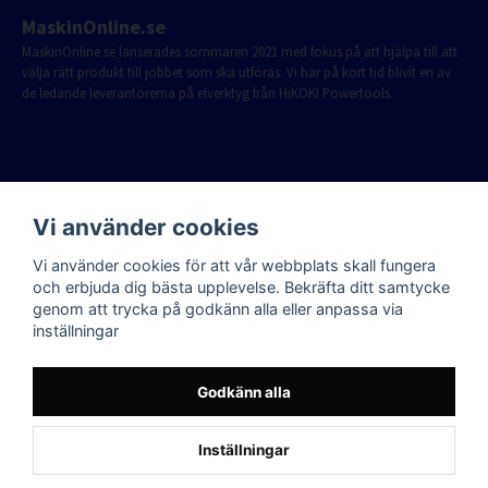
MaskinOnline.se
MaskinOnline.se lanserades sommaren 2021 med fokus på att hjälpa till att
välja rätt produkt till jobbet som ska utföras. Vi har på kort tid blivit en av
de ledande leverantörerna på elverktyg från HiKOKI Powertools.
Vi använder cookies
Vi använder cookies för att vår webbplats skall fungera
och erbjuda dig bästa upplevelse. Bekräfta ditt samtycke
genom att trycka på godkänn alla eller anpassa via
inställningar
Godkänn alla
Inställningar
Powered by Nyehandel AB