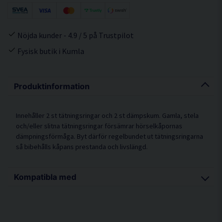
Nöjda kunder - 4.9 / 5 på Trustpilot
Fysisk butik i Kumla
Produktinformation
Innehåller 2 st tätningsringar och 2 st dämpskum. Gamla, stela
och/eller slitna tätningsringar försämrar hörselkåpornas
dämpningsförmåga. Byt därför regelbundet ut tätningsringarna
så bibehålls kåpans prestanda och livslängd.
Kompatibla med
3M Peltor H540 Optime III