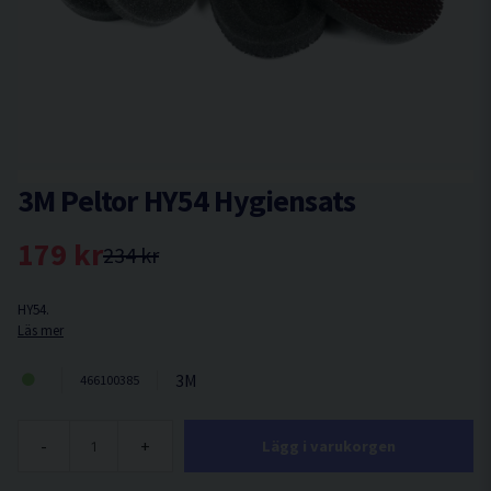
3M Peltor HY54 Hygiensats
179 kr
234 kr
HY54.
Läs mer
3M
466100385
-
+
Lägg i varukorgen