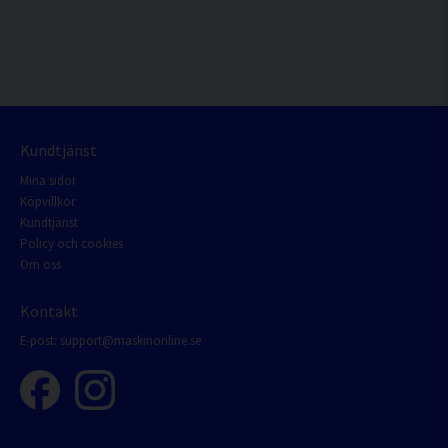
Kundtjänst
Mina sidor
Köpvillkor
Kundtjänst
Policy och cookies
Om oss
Kontakt
E-post:
support@maskinonline.se