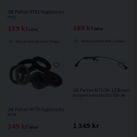
3M Peltor HYX1 Hygiensats
HYX1.
169 kr
159 kr
189 kr
179 kr
Skickas normalt inom 1-3 dagar
Skickas normalt inom 1-3 dagar
3M Peltor MT53N-12 Bommik
Komplett bommikrofon från 3M.
3M Peltor HY79 Hygiensats
HY79.
1 349 kr
349 kr
389 kr