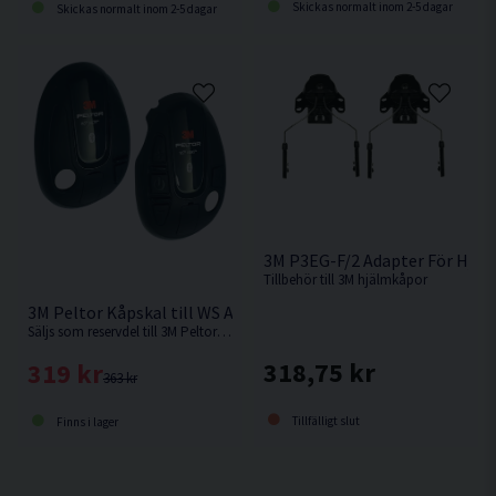
Skickas normalt inom 2-5 dagar
Skickas normalt inom 2-5 dagar
3M P3EG-F/2 Adapter För Hjäl
Tillbehör till 3M hjälmkåpor
3M Peltor Kåpskal till WS Alert XPI Svart inkl. clips
Säljs som reservdel till 3M Peltor kåpor.
318,75 kr
319 kr
363 kr
Tillfälligt slut
Finns i lager