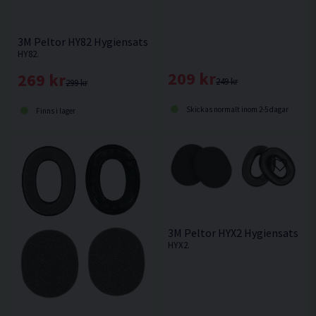
3M Peltor HY82 Hygiensats
HY82.
209 kr
269 kr
249 kr
299 kr
Skickas normalt inom 2-5 dagar
Finns i lager
3M Peltor HYX2 Hygiensats
HYX2.