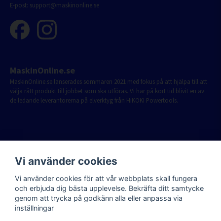
E-post:
support@maskinonline.se
MaskinOnline.se
MaskinOnline.se lanserades sommaren 2021 med fokus på att hjälpa till att
välja rätt produkt till jobbet som ska utföras. Vi har på kort tid blivit en av
de ledande leverantörerna på elverktyg från HiKOKI Powertools.
Vi använder cookies
Vi använder cookies för att vår webbplats skall fungera
och erbjuda dig bästa upplevelse. Bekräfta ditt samtycke
genom att trycka på godkänn alla eller anpassa via
inställningar