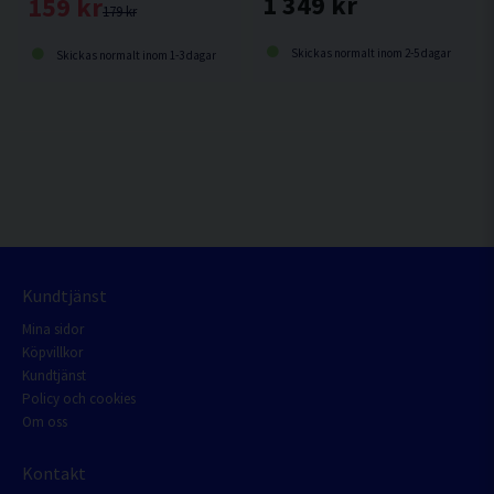
1 349 kr
159 kr
179 kr
Skickas normalt inom 2-5 dagar
Skickas normalt inom 1-3 dagar
Kundtjänst
Mina sidor
Köpvillkor
Kundtjänst
Policy och cookies
Om oss
Kontakt