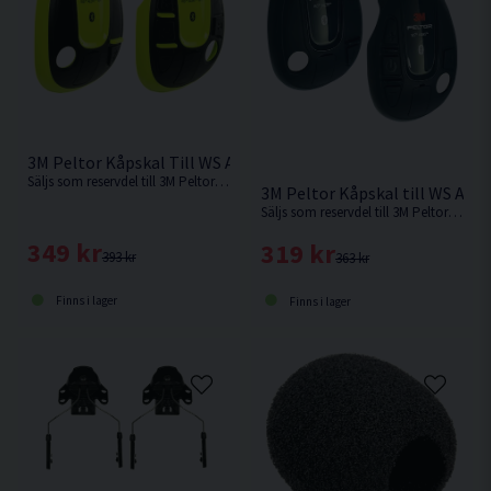
3M Peltor Kåpskal Till WS Alert XPI Neon inkl. clips
Säljs som reservdel till 3M Peltor kåpor.
3M Peltor Kåpskal till WS Alert 
Säljs som reservdel till 3M Peltor kåpor.
349 kr
319 kr
393 kr
363 kr
Finns i lager
Finns i lager