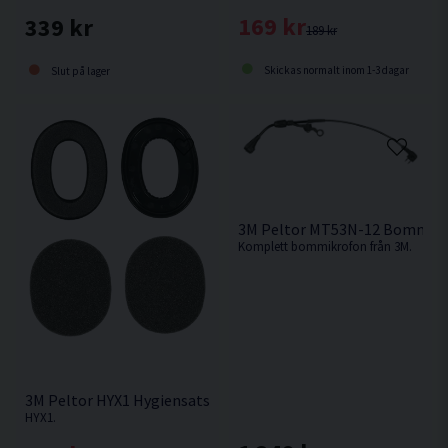
169 kr
339 kr
189 kr
Skickas normalt inom 1-3 dagar
Slut på lager
3M Peltor MT53N-12 Bommik
Komplett bommikrofon från 3M.
3M Peltor HYX1 Hygiensats
HYX1.