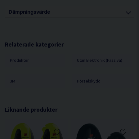
Dämpningsvärde
H = 30
M = 24
Relaterade kategorier
L = 28
SNR = 28
Produkter
Utan Elektronik (Passiva)
3M
Hörselskydd
Liknande produkter