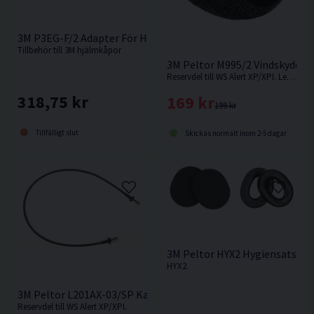
3M P3EG-F/2 Adapter För Hjälmfäste
Tillbehör till 3M hjälmkåpor
3M Peltor M995/2 Vindskydd
Reservdel till WS Alert XP/XPI. Levereras i 2-pack.
318,75 kr
169 kr
199 kr
Tillfälligt slut
Skickas normalt inom 2-5 dagar
3M Peltor HYX2 Hygiensats
HYX2.
3M Peltor L201AX-03/SP Kabel
Reservdel till WS Alert XP/XPI.