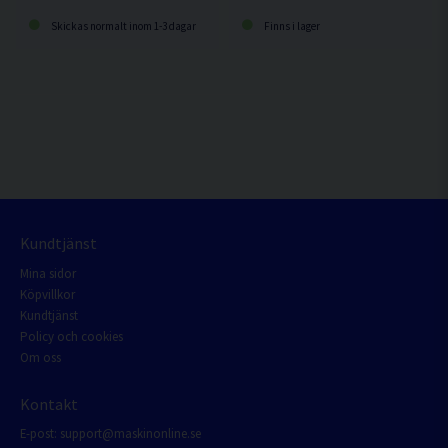
Skickas normalt inom 1-3 dagar
Finns i lager
Kundtjänst
Mina sidor
Köpvillkor
Kundtjänst
Policy och cookies
Om oss
Kontakt
E-post:
support@maskinonline.se