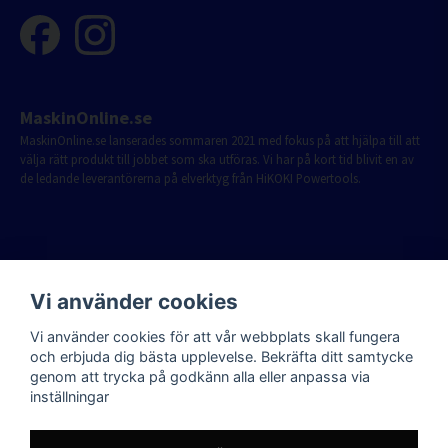
MaskinOnline.se
MaskinOnline.se lanserades sommaren 2021 med fokus på att hjälpa till att
välja rätt produkt till jobbet som ska utföras. Vi har på kort tid blivit en av
de ledande leverantörerna på elverktyg från HiKOKI Powertools.
Vi använder cookies
Vi använder cookies för att vår webbplats skall fungera
och erbjuda dig bästa upplevelse. Bekräfta ditt samtycke
genom att trycka på godkänn alla eller anpassa via
inställningar