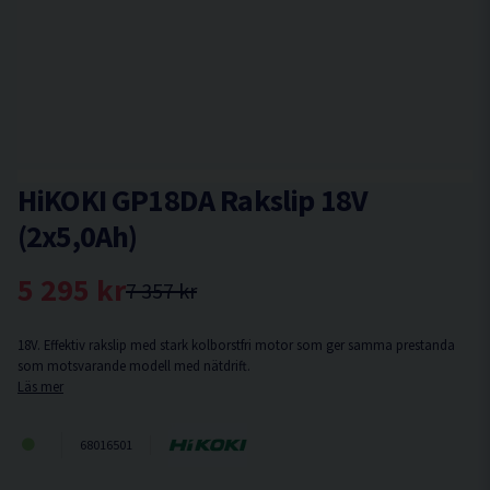
HiKOKI GP18DA Rakslip 18V
(2x5,0Ah)
5 295 kr
7 357 kr
18V. Effektiv rakslip med stark kolborstfri motor som ger samma prestanda
som motsvarande modell med nätdrift.
Läs mer
68016501