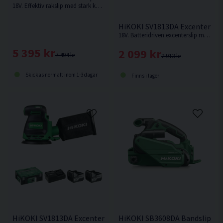
18V. Effektiv rakslip med stark kolborstfri motor som ger samma prestanda som motsvarande modell med nätdrift.
HiKOKI SV1813DA Excenterslip
18V. Batteridriven excenterslip med en slipplatta på 125mm. 3mm slaglängd. Levereras utan batteri och laddare.
5 395 kr
2 099 kr
7 494 kr
2 913 kr
Skickas normalt inom 1-3 dagar
Finns i lager
HiKOKI SV1813DA Excenterslip 125mm 18V (2x5,0Ah) Inkl 10st
HiKOKI SB3608DA Bandslip 36