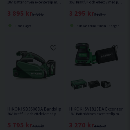
18V. Batteridriven excenterslip med en slipplatta på 125mm. 3mm slaglängd.
36V. Kraftfull och effektiv med prestanda som nätdriven bandslip. Multivolt. Levereras utan batteri & laddare.
3 895 kr
3 295 kr
5 750 kr
3 863 kr
Finns i lager
Skickas normalt inom 1-3 dagar
HiKOKI SB3608DA Bandslip 36V (2x2,5Ah)
HiKOKI SV1813DA Excenterslip 
36V. Kraftfull och effektiv med prestanda som nätdriven bandslip. Multi Volt.
18V. Batteridriven excenterslip med en slipplatta på 125mm. 3mm slaglängd.
5 795 kr
3 270 kr
7 988 kr
4 495 kr