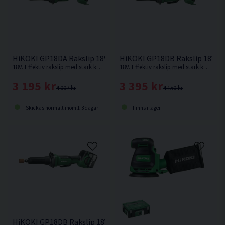
HiKOKI GP18DA Rakslip 18V
HiKOKI GP18DB Rakslip 18V
18V. Effektiv rakslip med stark kolborstfri motor som ger samma prestanda som motsvarande modell med nätdrift.
18V. Effektiv rakslip med stark kolborstfri motor som ger samma prestanda som motsvarande modell med nätdrift. Levereras utan batteri & laddare.
3 195 kr
3 395 kr
4 007 kr
4 150 kr
Skickas normalt inom 1-3 dagar
Finns i lager
HiKOKI GP18DB Rakslip 18V (2x5,0Ah)