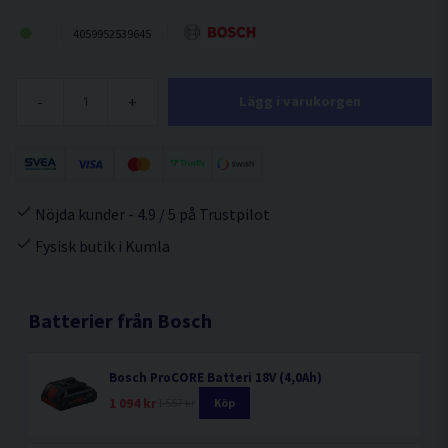
4059952539645
-
+
Lägg i varukorgen
Nöjda kunder - 4.9 / 5 på Trustpilot
Fysisk butik i Kumla
Batterier från Bosch
Bosch ProCORE Batteri 18V (4,0Ah)
1 094 kr
1 557 kr
Köp