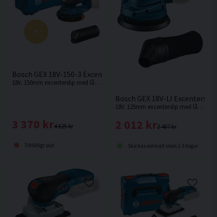
Bosch GEX 18V-150-3 Excenterslip 150mm 18V L-BOXX
18V. 150mm excenterslip med låga vibrationer från Bosch. Levereras utan batteri och laddare.
Bosch GEX 18V-LI Excentersli
18V. 125mm excenterslip med låga vibrationer från Bosch. Levereras utan batteri och laddare.
3 370 kr
2 012 kr
4 625 kr
2 407 kr
Tillfälligt slut
Skickas normalt inom 1-3 dagar