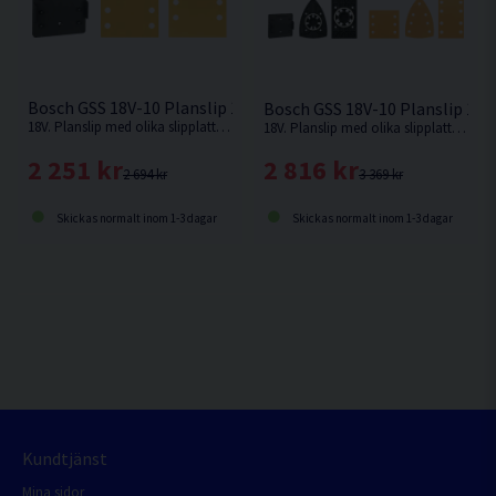
Bosch GSS 18V-10 Planslip 18V Inkl Tillbehörssats
Bosch GSS 18V-10 Planslip 18V
18V. Planslip med olika slipplattor från Bosch.
18V. Planslip med olika slipplattor från Bosch. Levereras utan batteri och laddare.
2 251 kr
2 816 kr
2 694 kr
3 369 kr
Skickas normalt inom 1-3 dagar
Skickas normalt inom 1-3 dagar
Kundtjänst
Mina sidor