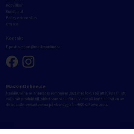
Köpvillkor
Kundtjänst
Policy och cookies
Om oss
Kontakt
E-post:
support@maskinonline.se
MaskinOnline.se
MaskinOnline.se lanserades sommaren 2021 med fokus på att hjälpa till att
välja rätt produkt till jobbet som ska utföras. Vi har på kort tid blivit en av
de ledande leverantörerna på elverktyg från HiKOKI Powertools.