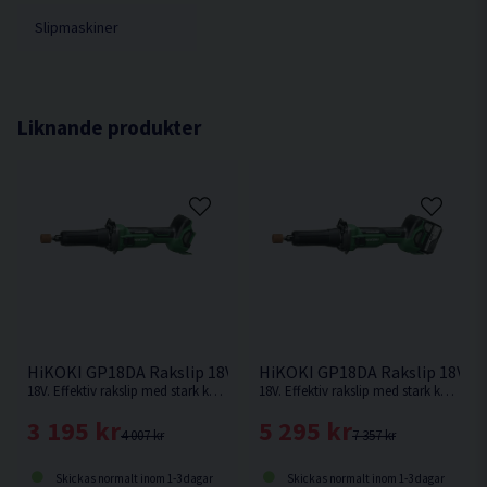
Vikt 1,4 kg
Slipmaskiner
Liknande produkter
HiKOKI GP18DA Rakslip 18V
HiKOKI GP18DA Rakslip 18V (2
18V. Effektiv rakslip med stark kolborstfri motor som ger samma prestanda som motsvarande modell med nätdrift.
18V. Effektiv rakslip med stark kolborstfri motor som ger samma prestanda som motsvarande modell med nätdrift.
3 195 kr
5 295 kr
4 007 kr
7 357 kr
Skickas normalt inom 1-3 dagar
Skickas normalt inom 1-3 dagar