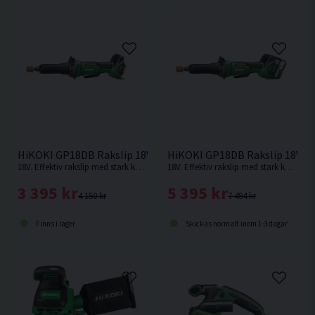
HiKOKI GP18DB Rakslip 18V
HiKOKI GP18DB Rakslip 18V (2
18V. Effektiv rakslip med stark kolborstfri motor som ger samma prestanda som motsvarande modell med nätdrift. Levereras utan batteri & laddare.
18V. Effektiv rakslip med stark kolborstfri motor som ger samma prestanda som motsvarande modell med nätdrift.
3 395 kr
5 395 kr
4 150 kr
7 494 kr
Finns i lager
Skickas normalt inom 1-3 dagar