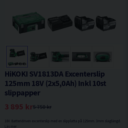
HiKOKI SV1813DA Excenterslip
125mm 18V (2x5,0Ah) Inkl 10st
slippapper
3 895 kr
5 750 kr
18V. Batteridriven excenterslip med en slipplatta på 125mm. 3mm slaglängd.
Läs mer