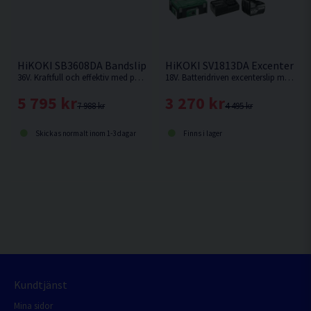
HiKOKI SB3608DA Bandslip 36V (2x2,5Ah)
HiKOKI SV1813DA Excenterslip 
36V. Kraftfull och effektiv med prestanda som nätdriven bandslip. Multi Volt.
18V. Batteridriven excenterslip med en slipplatta på 125mm. 3mm slaglängd.
5 795 kr
3 270 kr
7 988 kr
4 495 kr
Skickas normalt inom 1-3 dagar
Finns i lager
Kundtjänst
Mina sidor