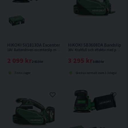
HiKOKI SV1813DA Excenterslip 125mm 18V HSC Inkl 10st slip
HiKOKI SB3608DA Bandslip 36
18V. Batteridriven excenterslip med en slipplatta på 125mm. 3mm slaglängd. Levereras utan batteri och laddare.
36V. Kraftfull och effektiv med prestanda som nätdriven bandslip. Multivolt. Levereras utan batteri & laddare.
2 099 kr
3 295 kr
2 913 kr
3 863 kr
Finns i lager
Skickas normalt inom 1-3 dagar