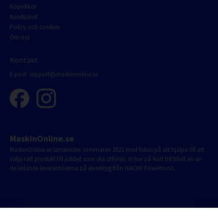
Köpvillkor
Kundtjänst
Policy och cookies
Om oss
Kontakt
E-post:
support@maskinonline.se
MaskinOnline.se
MaskinOnline.se lanserades sommaren 2021 med fokus på att hjälpa till att
välja rätt produkt till jobbet som ska utföras. Vi har på kort tid blivit en av
de ledande leverantörerna på elverktyg från HiKOKI Powertools.