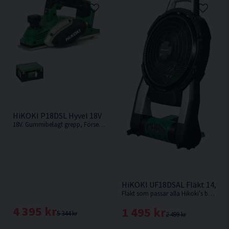
HiKOKI P18DSL Hyvel 18V
18V. Gummibelagt grepp, Försedd med skyddsklack för avställning och enkelt och snabbt byte av hyvelskär. Levereras utan batteri och laddare.
HiKOKI UF18DSAL Fläkt 14,4V/
Fläkt som passar alla Hikoki's batterityper. Automatisk timer på 1, 2 eller 4 timmar. Levereras utan batteri och laddare.
4 395 kr
1 495 kr
5 344 kr
2 499 kr