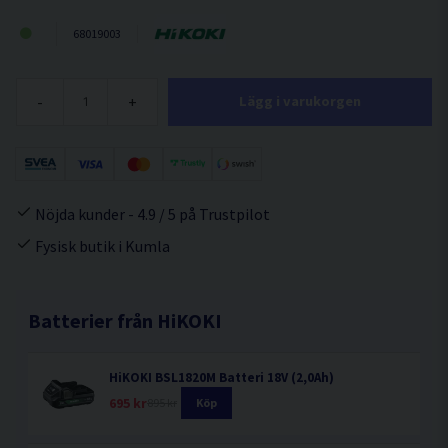
68019003
-
+
Lägg i varukorgen
Nöjda kunder - 4.9 / 5 på Trustpilot
Fysisk butik i Kumla
Batterier från HiKOKI
HiKOKI BSL1820M Batteri 18V (2,0Ah)
695 kr
895 kr
Köp