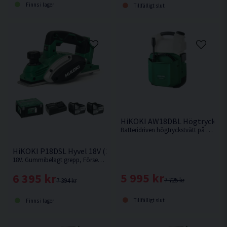
Finns i lager
Tillfälligt slut
HiKOKI AW18DBL Högtryckstv
Batteridriven högtryckstvätt på 20bar från HiKOKI. Levereras utan batteri och laddare.
HiKOKI P18DSL Hyvel 18V (2x5,0Ah)
18V. Gummibelagt grepp, Försedd med skyddsklack för avställning och enkelt och snabbt byte av hyvelskär.
5 995 kr
6 395 kr
7 725 kr
7 394 kr
Tillfälligt slut
Finns i lager