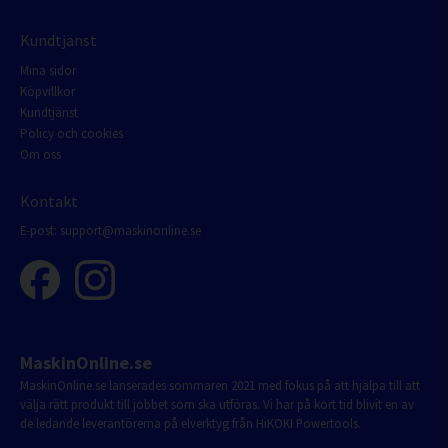
Kundtjänst
Mina sidor
Köpvillkor
Kundtjänst
Policy och cookies
Om oss
Kontakt
E-post:
support@maskinonline.se
MaskinOnline.se
MaskinOnline.se lanserades sommaren 2021 med fokus på att hjälpa till att
välja rätt produkt till jobbet som ska utföras. Vi har på kort tid blivit en av
de ledande leverantörerna på elverktyg från HiKOKI Powertools.