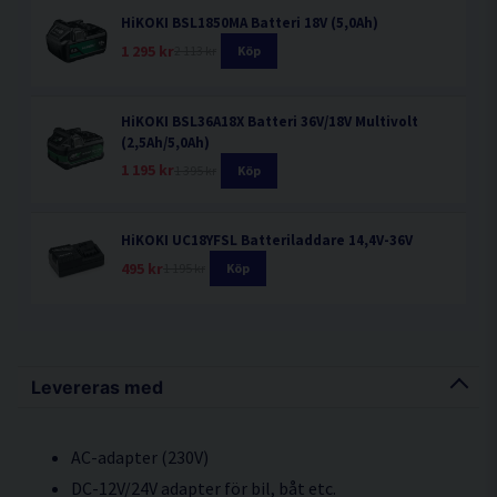
HiKOKI BSL1850MA Batteri 18V (5,0Ah)
1 295 kr
2 113 kr
Köp
HiKOKI BSL36A18X Batteri 36V/18V Multivolt
(2,5Ah/5,0Ah)
1 195 kr
1 395 kr
Köp
HiKOKI UC18YFSL Batteriladdare 14,4V-36V
495 kr
1 195 kr
Köp
Levereras med
AC-adapter (230V)
DC-12V/24V adapter för bil, båt etc.