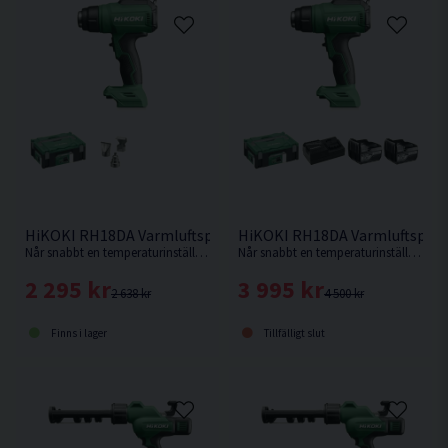
HiKOKI RH18DA Varmluftspistol 18V HSC
HiKOKI RH18DA Varmluftspisto
Når snabbt en temperaturinställning på upp till 550°C och högt luftflöde för snabba och krävande applikationer. Levereras utan batteri och laddare.
Når snabbt en temperaturinställning på upp till 550°C och högt luftflöde för snabba och krävande applikationer.
2 295 kr
3 995 kr
2 638 kr
4 500 kr
Finns i lager
Tillfälligt slut