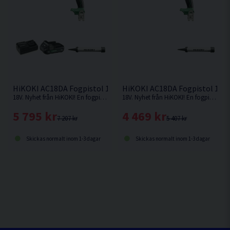
HiKOKI AC18DA Fogpistol 18V (1x2.0Ah)
HiKOKI AC18DA Fogpistol 18V
18V. Nyhet från HiKOKI! En fogpistol med verktygslöst byte av tillbehör och autoreverserande droppspärrfunktion.
18V. Nyhet från HiKOKI! En fogpistol med verktygslöst byte av tillbehör och autoreverserande droppspärrfunktion. Levereras utan batteri och laddare.
5 795 kr
4 469 kr
7 207 kr
5 407 kr
Skickas normalt inom 1-3 dagar
Skickas normalt inom 1-3 dagar