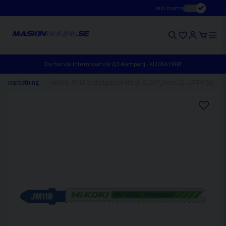
Inkl.moms
Du har väl inte missat vår Q3-kampanj - KLICKA HÄR!
allbearbetning
HiKOKI JM11 Sticksågsblad Metall 91,5x7,5mm (11-14TPI) 5st