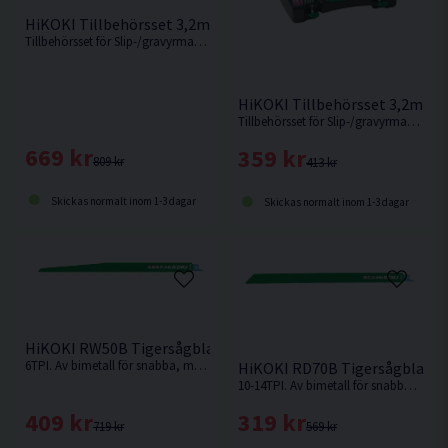
HiKOKI Tillbehörsset 3,2mm 389 delar
Tillbehörsset för Slip-/gravyrmaskiner, 389delar
HiKOKI Tillbehörsset 3,2mm 2
Tillbehörsset för Slip-/gravyrmaskiner, 220 delar
669 kr
359 kr
809 kr
413 kr
Skickas normalt inom 1-3 dagar
Skickas normalt inom 1-3 dagar
HiKOKI RW50B Tigersågblad Universal 305mm 5-pack
6TPI. Av bimetall för snabba, medelgrova till grova snitt i t.ex. hårt och mjukt trä, aluminium, plast och legeringar.
HiKOKI RD70B Tigersågblad U
10-14TPI. Av bimetall för snabba, medelgrova till grova snitt i t.ex. hårt och mjukt trä, aluminium, plast och legeringar.
409 kr
319 kr
719 kr
569 kr