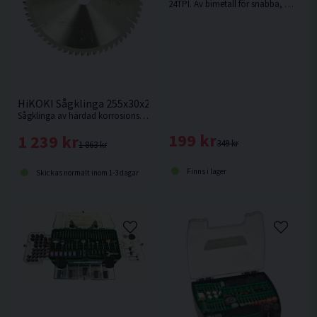
24TPI. Av bimetall för snabba, medelgrova till grova snitt i t.ex. hårt och mjukt trä, metall, legeringar etc.
HiKOKI Sågklinga 255x30x2,4mm 80T (ALU)
Sågklinga av härdad korrosionsbeständigt stål för kapning utav aluminiumsmaterialer.
199 kr
1 239 kr
349 kr
1 863 kr
Finns i lager
Skickas normalt inom 1-3 dagar