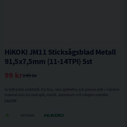
HiKOKI JM11 Sticksågsblad Metall
91,5x7,5mm (11-14TPI) 5st
99 kr
149 kr
Av fullhärdat snabbstål. För fina, raka splitterfria och precisa snitt i i hårdare
material som trä med spik, metall, aluminium och ickejärn-metaller.
Läs mer
66750040