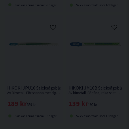
Skickas normalt inom 1-3 dagar
Skickas normalt inom 1-3 dagar
HiKOKI JPU10 Sticksågsblad Universal 132x10mm (5-10TPI) 5
HiKOKI JM10B Sticksågsblad M
Av Bimetall. För snabba medelgrova till grova snitt i hårdare material som trä med spik, metall, aluminium och ickejärn-metaller
Av bimetall. För fina, raka snitt i kryssfaner, mjukt stål, aluminium, legeringar och plast
189 kr
139 kr
339 kr
190 kr
Skickas normalt inom 1-3 dagar
Skickas normalt inom 1-3 dagar