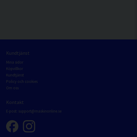
Kundtjänst
Mina sidor
Köpvillkor
Kundtjänst
Policy och cookies
Om oss
Kontakt
E-post:
support@maskinonline.se