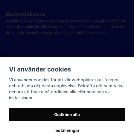
MaskinOnline.se
MaskinOnline.se lanserades sommaren 2021 med fokus på att hjälpa till att
välja rätt produkt till jobbet som ska utföras. Vi har på kort tid blivit en av
de ledande leverantörerna på elverktyg från HiKOKI Powertools.
Vi använder cookies
Vi använder cookies för att vår webbplats skall fungera
och erbjuda dig bästa upplevelse. Bekräfta ditt samtycke
genom att trycka på godkänn alla eller anpassa via
inställningar
Godkänn alla
Inställningar
Powered by Nyehandel AB