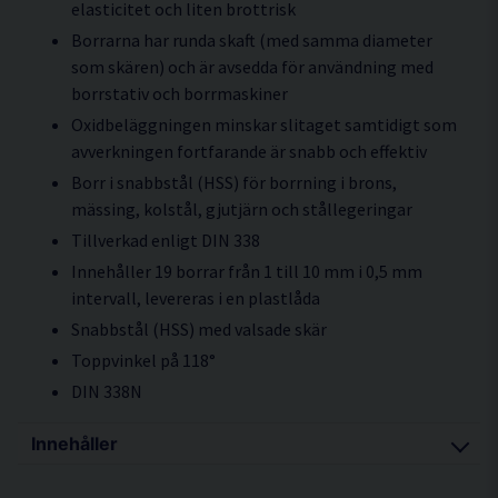
elasticitet och liten brottrisk
Borrarna har runda skaft (med samma diameter
som skären) och är avsedda för användning med
borrstativ och borrmaskiner
Oxidbeläggningen minskar slitaget samtidigt som
avverkningen fortfarande är snabb och effektiv
Borr i snabbstål (HSS) för borrning i brons,
mässing, kolstål, gjutjärn och stållegeringar
Tillverkad enligt DIN 338
Innehåller 19 borrar från 1 till 10 mm i 0,5 mm
intervall, levereras i en plastlåda
Snabbstål (HSS) med valsade skär
Toppvinkel på 118°
DIN 338N
Innehåller
1st 1mm