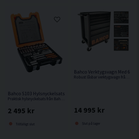
Bahco Verktygsvagn Med 6 Låd
Robust låsbar verktygsvagn från Bahco med 216 verktyg.
Bahco S103 Hylsnyckelsats 1/4" & 1/2" 103 delar
Praktisk hylsnyckelsats från Bahco med hela 103 delar. Levereras i en slagtålig väska.
14 995 kr
2 495 kr
Slut på lager
Tillfälligt slut