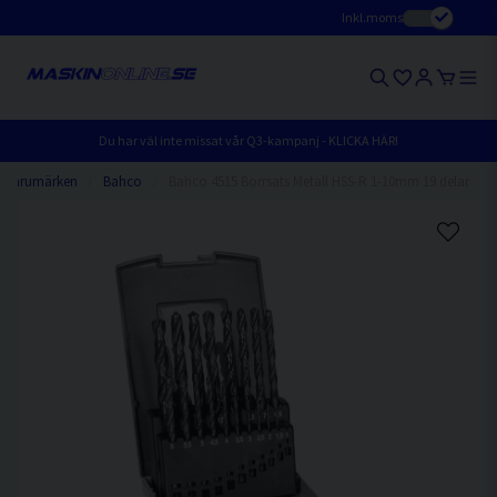
Inkl.moms
Du har väl inte missat vår Q3-kampanj - KLICKA HÄR!
Varumärken
Bahco
Bahco 4515 Borrsats Metall HSS-R 1-10mm 19 delar