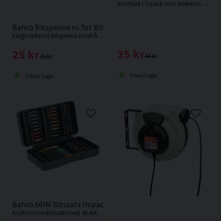
Knivblad i 5-pack som levereras i dispenser från Bahco.
1st 9,5mm
1st 10mm
Bahco Bitspenna m. 5st Bits
Färgmarkerad bitspenna innehållande 5st bits.
35 kr
25 kr
44 kr
35 kr
Finns i lager
Finns i Lager
Bahco 66IM Bitssats Impact 40 delar
Krafttorsionsbitssats med 40 delar från Bahco. Torsionbits används med fördel i en slagskruvdragare.