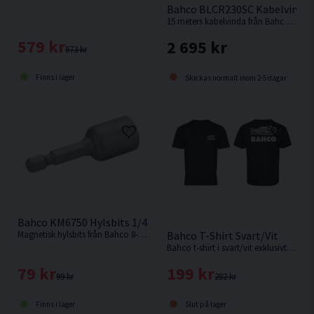
Bahco BLCR230SC Kabelvinda
15 meters kabelvinda från Bahco med 2000w maxeffekt.
579 kr
2 695 kr
873 kr
Finns i lager
Skickas normalt inom 2-5 dagar
Bahco KM6750 Hylsbits 1/4" 8-13mm
Magnetisk hylsbits från Bahco 8-13mm
Bahco T-Shirt Svart/Vit
Bahco t-shirt i svart/vit exklusivt på MaskinOnline.se
79 kr
199 kr
99 kr
282 kr
Finns i lager
Slut på lager