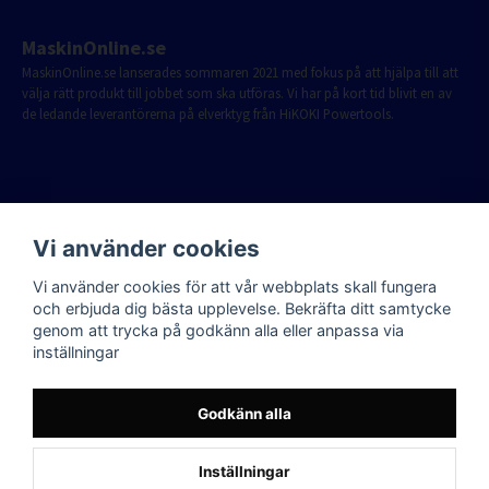
MaskinOnline.se
MaskinOnline.se lanserades sommaren 2021 med fokus på att hjälpa till att
välja rätt produkt till jobbet som ska utföras. Vi har på kort tid blivit en av
de ledande leverantörerna på elverktyg från HiKOKI Powertools.
Vi använder cookies
Vi använder cookies för att vår webbplats skall fungera
och erbjuda dig bästa upplevelse. Bekräfta ditt samtycke
genom att trycka på godkänn alla eller anpassa via
inställningar
Godkänn alla
Inställningar
Powered by Nyehandel AB