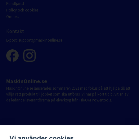
Kundtjänst
Policy och cookies
Om oss
Kontakt
E-post:
support@maskinonline.se
MaskinOnline.se
MaskinOnline.se lanserades sommaren 2021 med fokus på att hjälpa till att
välja rätt produkt till jobbet som ska utföras. Vi har på kort tid blivit en av
de ledande leverantörerna på elverktyg från HiKOKI Powertools.
Vi använder cookies