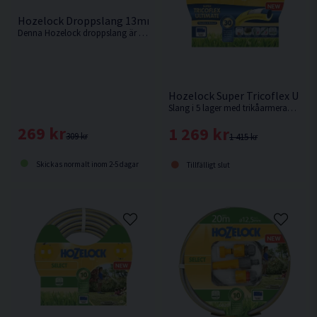
Hozelock Droppslang 13mm 25m
Denna Hozelock droppslang är en 13 mm droppledning, med integrerade droppar jämnt fördelade var 30:e cm längs slangens längd.
Hozelock Super Tricoflex Ult
Slang i 5 lager med trikåarmerad förstärkning. 30 års garanti!
269 kr
1 269 kr
309 kr
1 415 kr
Skickas normalt inom 2-5 dagar
Tillfälligt slut