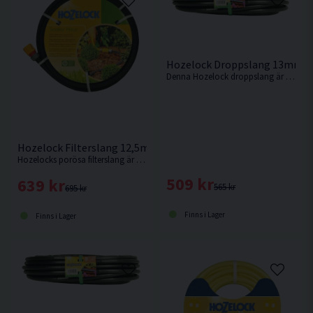
Hozelock Droppslang 13mm 
Denna Hozelock droppslang är en 13 mm droppledning, med integrerade droppar jämnt fördelade var 30:e cm längs slangens längd.
Hozelock Filterslang 12,5mm 25m
Hozelocks porösa filterslang är lätt att använda och ett av de enklaste sätten att skapa ett bevattningssystem var som helst i trädgården.
509 kr
639 kr
565 kr
695 kr
Finns i Lager
Finns i Lager