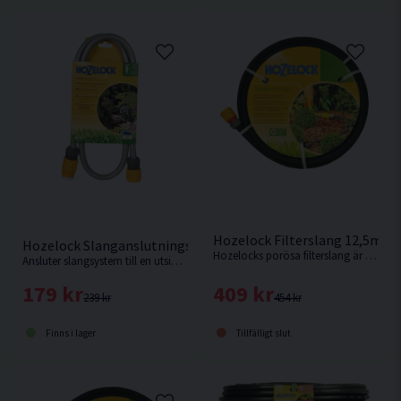
Hozelock Filterslang 12,5mm
Hozelock Slanganslutningsset 1,5m
Hozelocks porösa filterslang är lätt att använda och ett av de enklaste sätten att skapa ett bevattningssystem var som helst i trädgården.
Ansluter slangsystem till en utsides kran.
409 kr
179 kr
454 kr
239 kr
Tillfälligt slut
Finns i lager