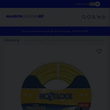
Inkl.moms
Du har väl inte missat vår Q3-kampanj - KLICKA HÄR!
Vattenslang
Hozelock Super Tricoflex Ultimate Vattenslang 12,5mm 25m