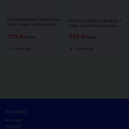
Hozelock Select Vattenslang 12,5mm 20m
Hozelock Select Slangset 12
Slang i 4 lager med kryssarmerad förstärkning. 10 års garanti.
Slang i 4 lager med kryssarmerad förstärkning. 10 års garanti.
279 kr
349 kr
315 kr
390 kr
Finns i lager
Tillfälligt slut
Kundtjänst
Mina sidor
Köpvillkor