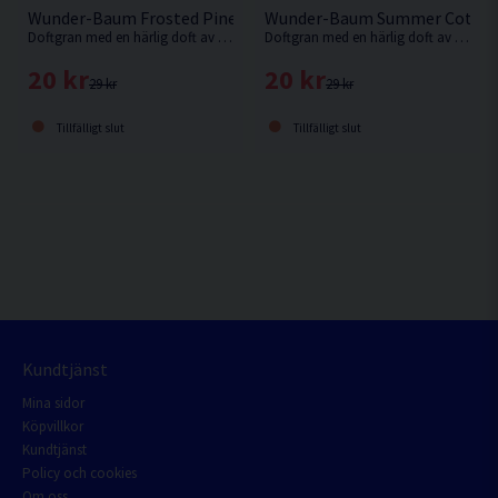
Wunder-Baum Frosted Pine Doftgran
Wunder-Baum Summer Cotton
Doftgran med en härlig doft av frostiga tallbarr, pepparmint och bergslavendel.
Doftgran med en härlig doft av nytvättad bomull.
20 kr
20 kr
29 kr
29 kr
Tillfälligt slut
Tillfälligt slut
Kundtjänst
Mina sidor
Köpvillkor
Kundtjänst
Policy och cookies
Om oss