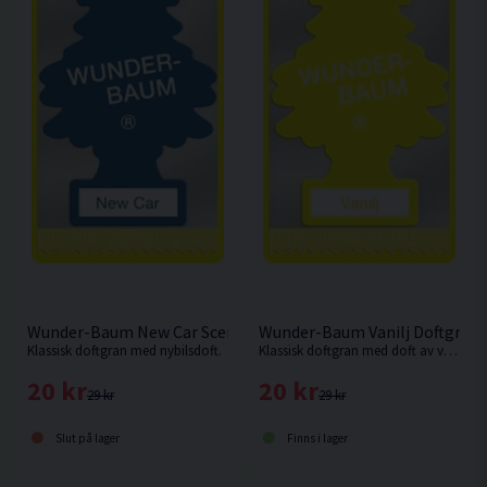
Wunder-Baum New Car Scent Doftgran
Wunder-Baum Vanilj Doftgran
Klassisk doftgran med nybilsdoft.
Klassisk doftgran med doft av vanilj.
20 kr
20 kr
29 kr
29 kr
Slut på lager
Finns i lager