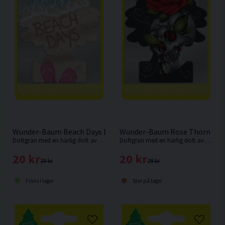
Wunder-Baum Beach Days Doftgran
Wunder-Baum Rose Thorn Dof
Doftgran med en härlig doft av en dag på stranden.
Doftgran med en härlig doft av röd ros.
20 kr
20 kr
29 kr
29 kr
Finns i lager
Slut på lager