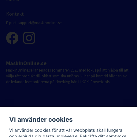
Kontakt
E-post:
support@maskinonline.se
MaskinOnline.se
MaskinOnline.se lanserades sommaren 2021 med fokus på att hjälpa till att
välja rätt produkt till jobbet som ska utföras. Vi har på kort tid blivit en av
de ledande leverantörerna på elverktyg från HiKOKI Powertools.
Vi använder cookies
Vi använder cookies för att vår webbplats skall fungera
och erbjuda dig bästa upplevelse. Bekräfta ditt samtycke