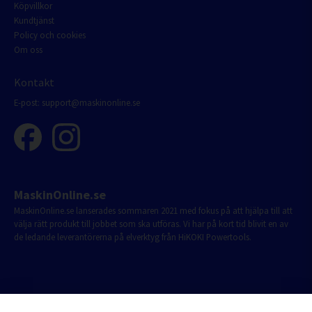
Köpvillkor
Kundtjänst
Policy och cookies
Om oss
Kontakt
E-post:
support@maskinonline.se
MaskinOnline.se
MaskinOnline.se lanserades sommaren 2021 med fokus på att hjälpa till att
välja rätt produkt till jobbet som ska utföras. Vi har på kort tid blivit en av
de ledande leverantörerna på elverktyg från HiKOKI Powertools.