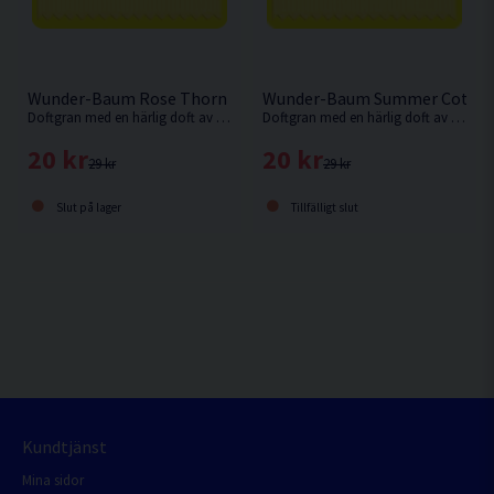
Wunder-Baum Rose Thorn Doftgran
Wunder-Baum Summer Cotton
Doftgran med en härlig doft av röd ros.
Doftgran med en härlig doft av nytvättad bomull.
20 kr
20 kr
29 kr
29 kr
Slut på lager
Tillfälligt slut
Kundtjänst
Mina sidor