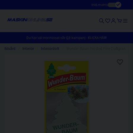
Inkl.moms
Du har väl inte missat vår Q3-kampanj - KLICKA HÄR!
Bilvård
Interiör
Interiördoft
Wunder-Baum Frosted Pine Doftgran