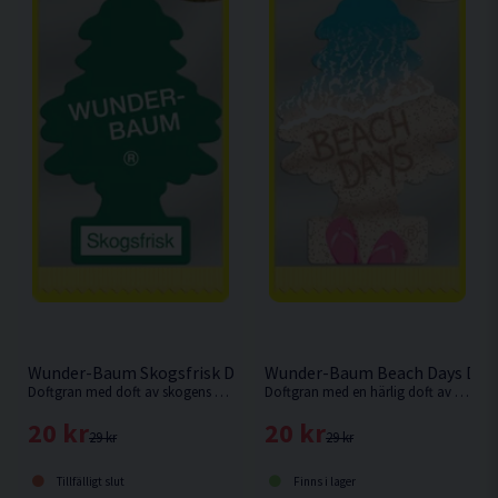
Wunder-Baum Skogsfrisk Doftgran
Wunder-Baum Beach Days Dof
Doftgran med doft av skogens dofter.
Doftgran med en härlig doft av en dag på stranden.
20 kr
20 kr
29 kr
29 kr
Tillfälligt slut
Finns i lager