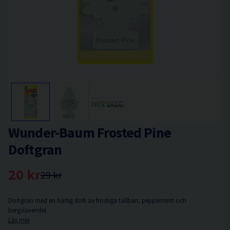
Wunder-Baum Frosted Pine
Doftgran
20 kr
29 kr
Doftgran med en härlig doft av frostiga tallbarr, pepparmint och
bergslavendel.
Läs mer