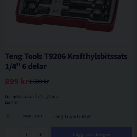
Teng Tools T9206 Krafthylsbitssats
1/4" 6 delar
899 kr
1 500 kr
Krafthylsbitssats från Teng Tools.
Läs mer
Teng Tools Outlet
9960100OUT
-
+
Lägg i varukorgen