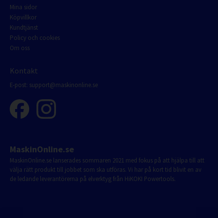
Mina sidor
Köpvillkor
Kundtjänst
Policy och cookies
Om oss
Kontakt
E-post:
support@maskinonline.se
MaskinOnline.se
MaskinOnline.se lanserades sommaren 2021 med fokus på att hjälpa till att
välja rätt produkt till jobbet som ska utföras. Vi har på kort tid blivit en av
de ledande leverantörerna på elverktyg från HiKOKI Powertools.