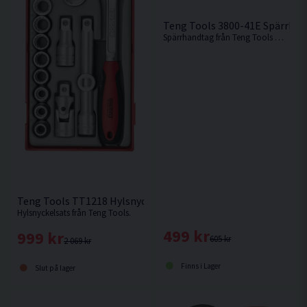
Teng Tools 3800-41E Spärrhan
Spärrhandtag från Teng Tools med utdragbart handtag med 41 tänder.
Teng Tools TT1218 Hylsnyckelsats 1/2'' 18 delar
Hylsnyckelsats från Teng Tools.
499 kr
999 kr
605 kr
2 069 kr
Finns i Lager
Slut på lager