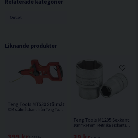
Relaterade kategorier
Outlet
Liknande produkter
Teng Tools MTS30 Stålmåttband 30M
30M stålmåttband från Teng Tools.
Teng Tools M1205 Sexkantshy
10mm-34mm. Metriska sexkantshylsor från Teng tools av kromvanadinstål.
399 kr
39 kr
1 232 kr