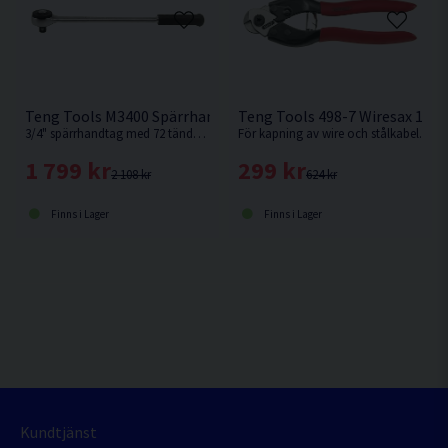
Teng Tools M3400 Spärrhandtag 3/4" 505MM
Teng Tools 498-7 Wiresax 190
3/4" spärrhandtag med 72 tänder från Teng Tools.
För kapning av wire och stålkabel.
1 799 kr
299 kr
2 108 kr
624 kr
Finns i Lager
Finns i Lager
Kundtjänst