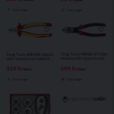
110 kr
Finns i Lager
Finns i Lager
Teng Tools MB442-6T Sidavbi
Teng Tools MBV441 Sidavbitare 1000 V 160MM
Sidavbitare från Teng tools med kapacitet för 2,5mm ståltråd.
1000 V Sidavbitare på 160MM från Teng Tools.
399 kr
339 kr
603 kr
825 kr
Slut på lager
Finns i Lager