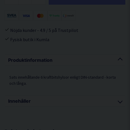
Nöjda kunder - 4.9 / 5 på Trustpilot
Fysisk butik i Kumla
Produktinformation
Sats innehållande 6 kraftbitshylsor enligt DIN-standard - korta
och långa.
Innehåller
Hylsdimension korta hylsor 14, 16, 18 mm,Hylsdimension långa
hylsor 14, 16, 18 mm