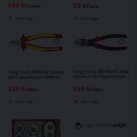
399 kr
39 kr
1 232 kr
110 kr
Finns i Lager
Finns i Lager
Teng Tools MB442-6T Sidavbi
Teng Tools MBV441 Sidavbitare 1000 V 160MM
Sidavbitare från Teng tools med kapacitet för 2,5mm ståltråd.
1000 V Sidavbitare på 160MM från Teng Tools.
399 kr
339 kr
603 kr
825 kr
Slut på lager
Finns i Lager