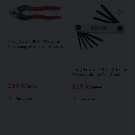
Teng Tools 498-7 Wiresax 190MM
För kapning av wire och stålkabel.
Teng Tools 1476NTX TX-nyckel
TX-nyckelsats från Teng Tools innehållande 8 storlekar.
299 kr
219 kr
624 kr
340 kr
Finns i Lager
Finns i Lager