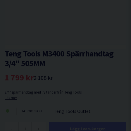
Teng Tools M3400 Spärrhandtag
3/4" 505MM
1 799 kr
2 108 kr
3/4" spärrhandtag med 72 tänder från Teng Tools.
Läs mer
Teng Tools Outlet
143820108OUT
-
+
Lägg i varukorgen