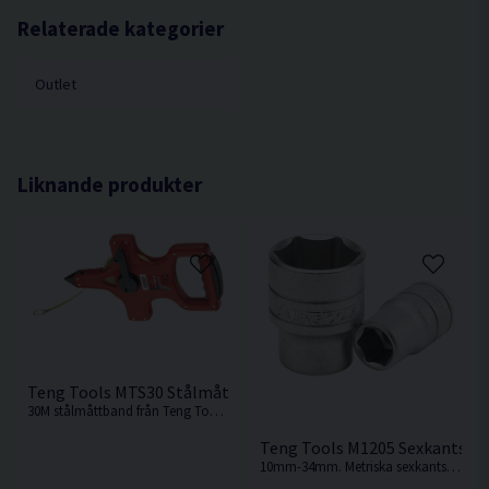
Kuggar 72 st
Relaterade kategorier
Outlet
Liknande produkter
Teng Tools MTS30 Stålmåttband 30M
30M stålmåttband från Teng Tools.
Teng Tools M1205 Sexkantshy
10mm-34mm. Metriska sexkantshylsor från Teng tools av kromvanadinstål.