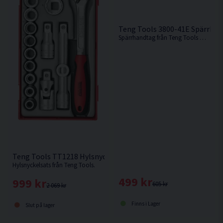
Teng Tools 3800-41E Spärrhan
Spärrhandtag från Teng Tools med utdragbart handtag med 41 tänder.
Teng Tools TT1218 Hylsnyckelsats 1/2'' 18 delar
Hylsnyckelsats från Teng Tools.
499 kr
999 kr
605 kr
2 069 kr
Finns i Lager
Slut på lager