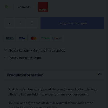
9.NW130H
-
+
Lägg i varukorgen
Nöjda kunder - 4.9 / 5 på Trustpilot
Fysisk butik i Kumla
Produktinformation
Dual density fibers betyder att trissan förenar korta och långa
ullfiber till en perfekt mix av performance och ergonomi.
DA (dual action) menas att den är optimal att användas med
Rupes oscillerande polermaskiner.