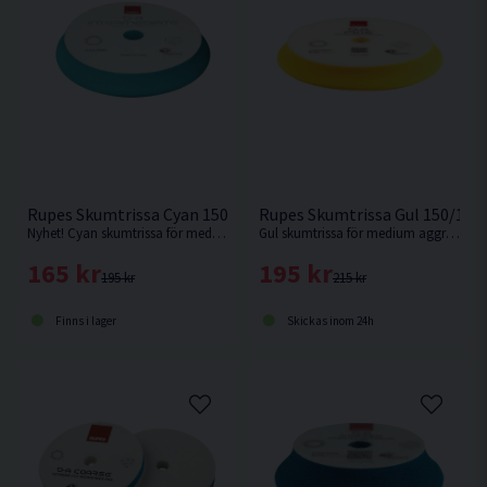
Rupes Skumtrissa Cyan 150/180mm
Rupes Skumtrissa Gul 150/18
Nyhet! Cyan skumtrissa för medium/hård aggressivitet. Perfekt enstegstrissa. Passar Rupes LHR21 eller motsvarande med 150mm fästplatta.
Gul skumtrissa för medium aggressivitet. Passar Rupes LHR21 eller motsvarande med 150mm fästplatta.
165 kr
195 kr
195 kr
215 kr
Finns i lager
Skickas inom 24h