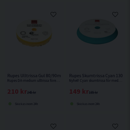
Rupes Ulltrissa Gul 80/90mm
Rupes Skumtrissa Cyan 130/
Rupes DA-medium ulltrissa förenar snabb borttagning av defekter samtidigt som den lämnar en högblank yta efter sig. Passar Rupes LHR75 eller motsvarande med 75/80mm fästplatta.
Nyhet! Cyan skumtrissa för medium/hård aggressivitet. Perfekt enstegstrissa. Passar Rupes LHR15 eller motsvarande med 130mm fästplatta.
210 kr
149 kr
245 kr
185 kr
Skickas inom 24h
Skickas inom 24h