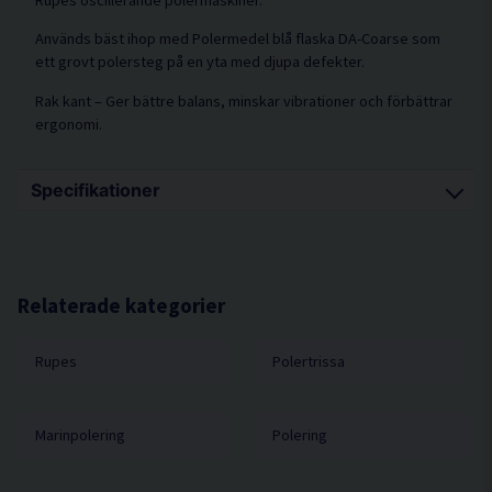
Används bäst ihop med Polermedel blå flaska DA-Coarse som
ett grovt polersteg på en yta med djupa defekter.
Rak kant – Ger bättre balans, minskar vibrationer och förbättrar
ergonomi.
Specifikationer
Diameter mm 130/145mm
Relaterade kategorier
Rupes
Polertrissa
Marinpolering
Polering