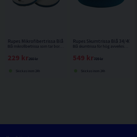
Rupes Mikrofibertrissa Blå 130mm
Rupes Skumtrissa Blå 34/40m
Blå mikrofibertrissa som tar bort djupa defekter effektivt på fullt härdad lack. Passar Rupes LHR15 eller motsvarande med 130mm fästplatta.
Blå skumtrissa för hög avverkning av repor och bra finish. Passar Rupes HR81ML eller motsvarande med 34mm fästplatta.
229 kr
549 kr
260 kr
709 kr
Skickas inom 24h
Skickas inom 24h