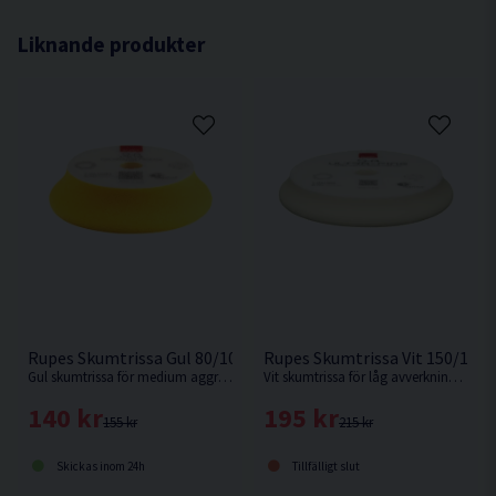
Liknande produkter
Rupes Skumtrissa Gul 80/100mm
Rupes Skumtrissa Vit 150/18
Gul skumtrissa för medium aggressivitet. Passar Rupes LHR75 eller motsvarande med 75/80mm fästplatta.
Vit skumtrissa för låg avverkning med maximal glans och utställningsfinish. Passar Rupes LHR21 eller motsvarande med 150mm fästplatta.
140 kr
195 kr
155 kr
215 kr
Skickas inom 24h
Tillfälligt slut