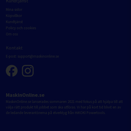
Kundtjänst
Mina sidor
Köpvillkor
Kundtjänst
Policy och cookies
Om oss
Kontakt
E-post:
support@maskinonline.se
MaskinOnline.se
MaskinOnline.se lanserades sommaren 2021 med fokus på att hjälpa till att
välja rätt produkt till jobbet som ska utföras. Vi har på kort tid blivit en av
de ledande leverantörerna på elverktyg från HiKOKI Powertools.