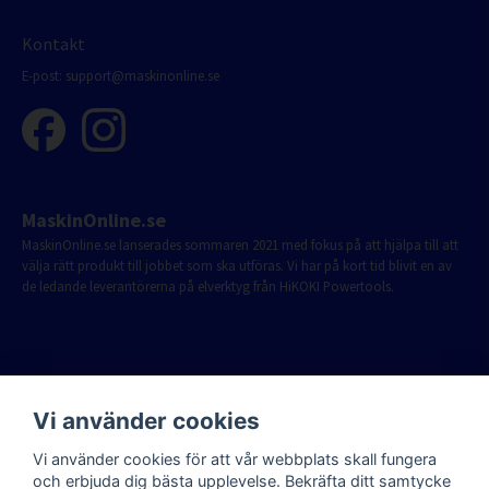
Kontakt
E-post:
support@maskinonline.se
MaskinOnline.se
MaskinOnline.se lanserades sommaren 2021 med fokus på att hjälpa till att
välja rätt produkt till jobbet som ska utföras. Vi har på kort tid blivit en av
de ledande leverantörerna på elverktyg från HiKOKI Powertools.
Vi använder cookies
Vi använder cookies för att vår webbplats skall fungera
och erbjuda dig bästa upplevelse. Bekräfta ditt samtycke