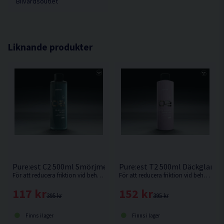
Bilvårdsoutlet
Vi rekommenderar att du vid tvätt av handsken använder ett
tvättmedel anpassat för mikrofiber för att inte förstöra
mikrofibern.
Liknande produkter
Pure:est C2 500ml Smörjmedel För Rengöringslera
Pure:est T2 500ml Däckglans 
För att reducera friktion vid behandling med lera.
För att reducera friktion vid behandling med lera.
117 kr
152 kr
395 kr
395 kr
Finns i lager
Finns i lager