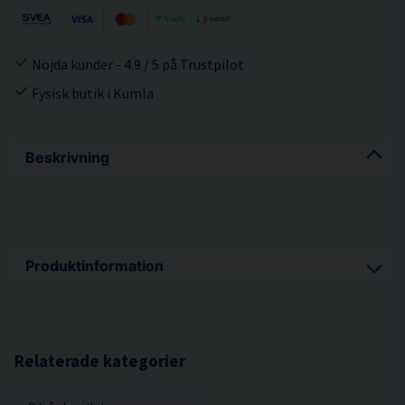
Nöjda kunder - 4.9 / 5 på Trustpilot
Fysisk butik i Kumla
Beskrivning
Produktinformation
En mikrofibertvätthandske är det mest skonsamma sättet att
tvätta en lack.
Relaterade kategorier
Alla Pure:est mikrofiberprodukter håller hög kvalitet och tål att
maskintvättas i 60 grader flera gånger, vilket är bra för både
plånbok och miljö.