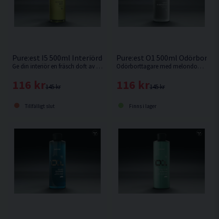
Pure:est I5 500ml Interiördoft Hawaii
Pure:est O1 500ml Odörbortta
Ge din interiör en fräsch doft av Hawaii
Odörborttagare med melondoft för bilklädsel och bilinredning.
116 kr
116 kr
145 kr
145 kr
Tillfälligt slut
Finns i lager