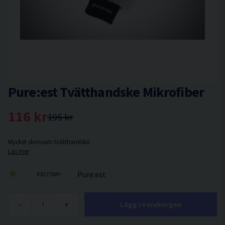
Pure:est Tvätthandske Mikrofiber
116 kr
195 kr
Mycket skonsam tvätthandske.
Läs mer
Pure:est
K8173WH
-
+
Lägg i varukorgen