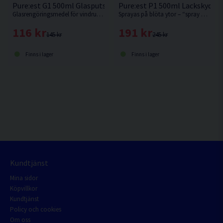
Pure:est G1 500ml Glasputsmedel
Pure:est P1 500ml Lackskydd Q
Glasrengöringsmedel för vindrutor och skärmar.
Sprayas på blöta ytor – “spray on – rinse off”
116 kr
191 kr
145 kr
245 kr
Finns i lager
Finns i lager
Kundtjänst
Mina sidor
Köpvillkor
Kundtjänst
Policy och cookies
Om oss