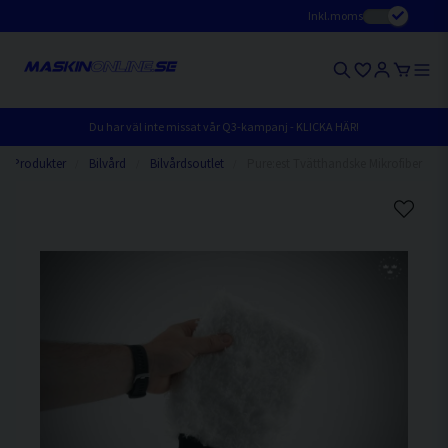
Inkl.moms
Du har väl inte missat vår Q3-kampanj - KLICKA HÄR!
Produkter
Bilvård
Bilvårdsoutlet
Pure:est Tvätthandske Mikrofiber