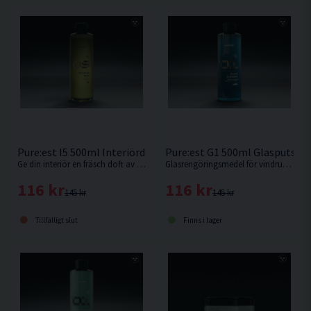
Pure:est I5 500ml Interiördoft Hawaii
Pure:est G1 500ml Glasputsme
Ge din interiör en fräsch doft av Hawaii
Glasrengöringsmedel för vindrutor och skärmar.
116 kr
116 kr
145 kr
145 kr
Tillfälligt slut
Finns i lager