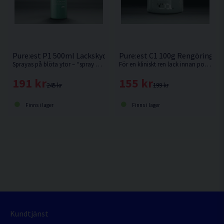
Pure:est P1 500ml Lackskydd Quick Coat
Pure:est C1 100g Rengöringsle
Sprayas på blöta ytor – “spray on – rinse off”
För en kliniskt ren lack innan polering.
191 kr
155 kr
245 kr
199 kr
Finns i lager
Finns i lager
Kundtjänst