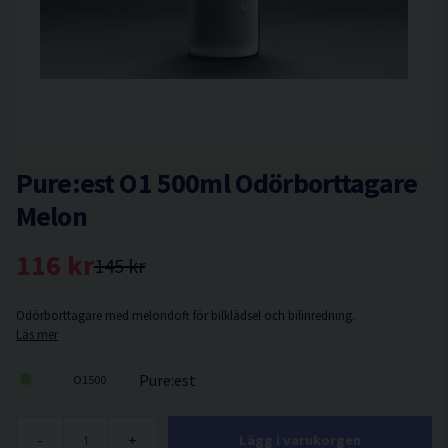
Pure:est O1 500ml Odörborttagare
Melon
116 kr
145 kr
Odörborttagare med melondoft för bilklädsel och bilinredning.
Läs mer
Pure:est
O1500
-
+
Lägg i varukorgen