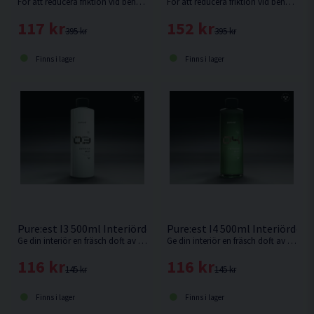
För att reducera friktion vid behandling med lera.
För att reducera friktion vid behandling med lera.
117 kr
152 kr
395 kr
395 kr
Finns i lager
Finns i lager
Pure:est I3 500ml Interiördoft Ikonisk
Pure:est I4 500ml Interiördoft 
Ge din interiör en fräsch doft av Pure:est ikonisk doft.
Ge din interiör en fräsch doft av våren i din kupé.
116 kr
116 kr
145 kr
145 kr
Finns i lager
Finns i lager