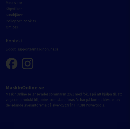
Mina sidor
Köpvillkor
Kundtjänst
Policy och cookies
Om oss
Kontakt
E-post:
support@maskinonline.se
MaskinOnline.se
MaskinOnline.se lanserades sommaren 2021 med fokus på att hjälpa till att
välja rätt produkt till jobbet som ska utföras. Vi har på kort tid blivit en av
de ledande leverantörerna på elverktyg från HiKOKI Powertools.