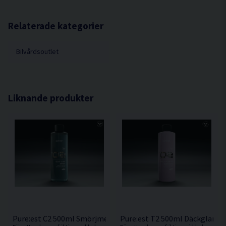
ska användas till.
Doft:
Melon
Munstycke:
Spray (ingår)
Relaterade kategorier
Bilvårdsoutlet
Liknande produkter
Pure:est C2 500ml Smörjmedel För Rengöringslera
Pure:est T2 500ml Däckglans 