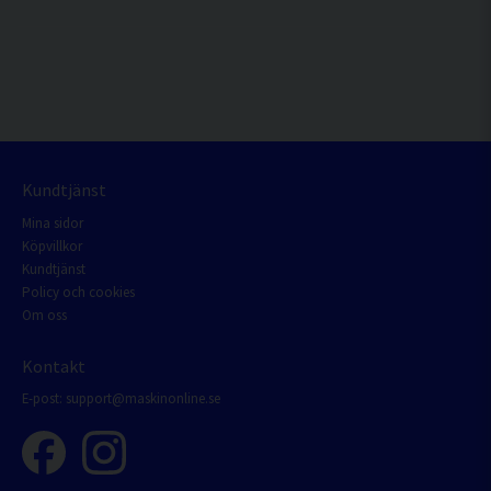
Kundtjänst
Mina sidor
Köpvillkor
Kundtjänst
Policy och cookies
Om oss
Kontakt
E-post:
support@maskinonline.se