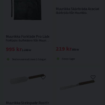
Muurikka Skärbräda Acaciatr
Skärbräda från Muurikka.
Muurikka Förkläde Pro Läder 93x64cm
Förkläde i buffelskinn från Muurikka.
219 kr
995 kr
305 kr
1 238 kr
Finns i lager
Skickas normalt inom 1-3 dagar
Muurikka Stekspade Rostfritt/Trä 44cm