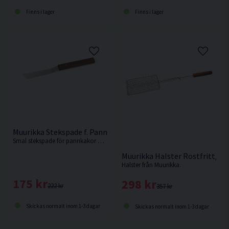
Finns i lager
Finns i lager
Muurikka Stekspade f. Pannkakor och Blinier Rostfritt/ask 39
Smal stekspade för pannkakor och blinier av rostfritt stål från Muurikka.
Muurikka Halster Rostfritt/Tr
Halster från Muurikka.
175 kr
298 kr
222 kr
357 kr
Skickas normalt inom 1-3 dagar
Skickas normalt inom 1-3 dagar