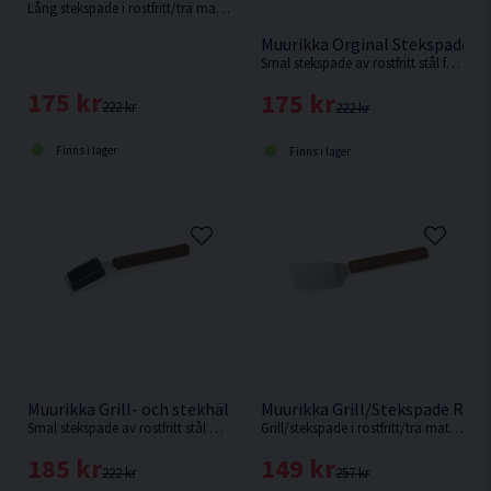
Lång stekspade i rostfritt/trä material på 44cm från Muurikka.
Muurikka Orginal Stekspade Ro
Smal stekspade av rostfritt stål från Muurikka.
175 kr
175 kr
222 kr
222 kr
Finns i lager
Finns i lager
Muurikka Grill- och stekhällsborste Rostfritt/ask 32cm
Muurikka Grill/Stekspade Rost
Smal stekspade av rostfritt stål med ett D-format ergonomiskt handtag av FSC-cerifierat rökt ask.
Grill/stekspade i rostfritt/trä material på 34cm från Muurikka.
185 kr
149 kr
222 kr
257 kr