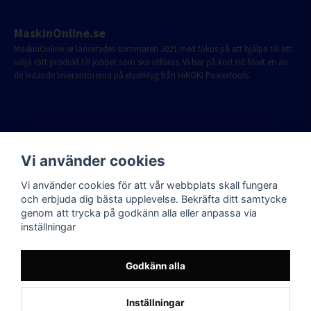
MaskinOnline.se
MaskinOnline.se lanserades sommaren 2021 med fokus på att hjälpa till att
välja rätt produkt till jobbet som ska utföras. Vi har på kort tid blivit en av
de ledande leverantörerna på elverktyg från HiKOKI Powertools.
Vi använder cookies
Vi använder cookies för att vår webbplats skall fungera
och erbjuda dig bästa upplevelse. Bekräfta ditt samtycke
genom att trycka på godkänn alla eller anpassa via
inställningar
Godkänn alla
Inställningar
Powered by Nyehandel AB