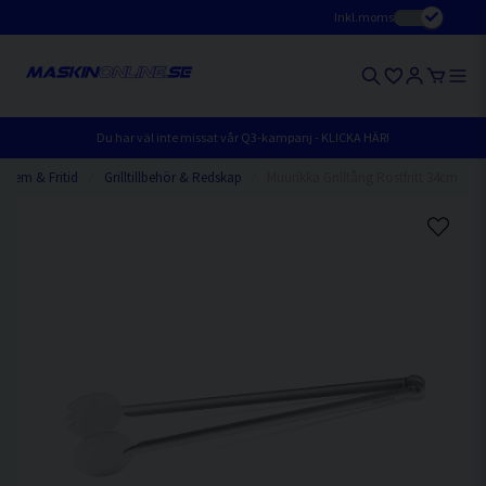
Inkl.moms
Du har väl inte missat vår Q3-kampanj - KLICKA HÄR!
Hem & Fritid
Grilltillbehör & Redskap
Muurikka Grilltång Rostfritt 34cm