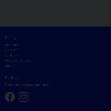
Kundtjänst
Mina sidor
Köpvillkor
Kundtjänst
Policy och cookies
Om oss
Kontakt
E-post:
support@maskinonline.se