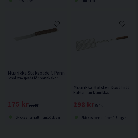
Finns i lager
Finns i lager
Muurikka Stekspade f. Pannkakor och Blinier Rostfritt/ask 39
Smal stekspade för pannkakor och blinier av rostfritt stål från Muurikka.
Muurikka Halster Rostfritt/Tr
Halster från Muurikka.
175 kr
298 kr
222 kr
357 kr
Skickas normalt inom 1-3 dagar
Skickas normalt inom 1-3 dagar