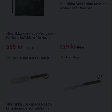
Muurikka Skärbräda Acaciatr
Skärbräda från Muurikka.
Muurikka Förkläde Pro Läder 93x64cm
Förkläde i buffelskinn från Muurikka.
219 kr
995 kr
305 kr
1 238 kr
Finns i lager
Skickas normalt inom 1-3 dagar
Muurikka Stekspade Rostfritt/Trä 44cm
Lång stekspade i rostfritt/trä material på 44cm från Muurikka.