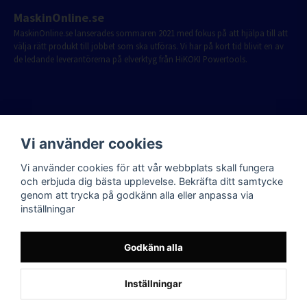
MaskinOnline.se
MaskinOnline.se lanserades sommaren 2021 med fokus på att hjälpa till att
välja rätt produkt till jobbet som ska utföras. Vi har på kort tid blivit en av
de ledande leverantörerna på elverktyg från HiKOKI Powertools.
Vi använder cookies
Vi använder cookies för att vår webbplats skall fungera
och erbjuda dig bästa upplevelse. Bekräfta ditt samtycke
genom att trycka på godkänn alla eller anpassa via
inställningar
Godkänn alla
Inställningar
Powered by Nyehandel AB