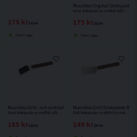
Muurikka Orginal Stekspade Ro
Smal stekspade av rostfritt stål från Muurikka.
175 kr
175 kr
222 kr
222 kr
Finns i lager
Finns i lager
Muurikka Grill- och stekhällsborste Rostfritt/ask 32cm
Muurikka Grill/Stekspade Rost
Smal stekspade av rostfritt stål med ett D-format ergonomiskt handtag av FSC-cerifierat rökt ask.
Grill/stekspade i rostfritt/trä material på 34cm från Muurikka.
185 kr
149 kr
222 kr
257 kr