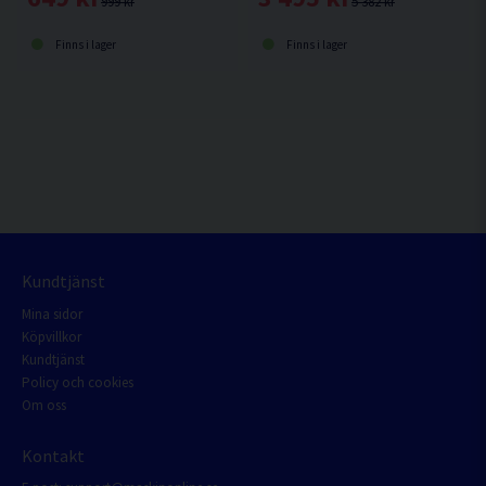
999 kr
5 382 kr
Finns i lager
Finns i lager
Kundtjänst
Mina sidor
Köpvillkor
Kundtjänst
Policy och cookies
Om oss
Kontakt