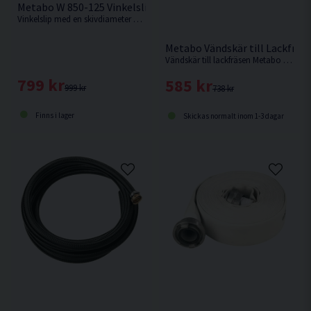
Metabo W 850-125 Vinkelslip 125mm (850w)
Vinkelslip med en skivdiameter på 125mm och en motoreffekt på 850w från Metabo.
Metabo Vändskär till Lackfräs 
Vändskär till lackfräsen Metabo LF 850 S.
799 kr
585 kr
999 kr
738 kr
Finns i lager
Skickas normalt inom 1-3 dagar