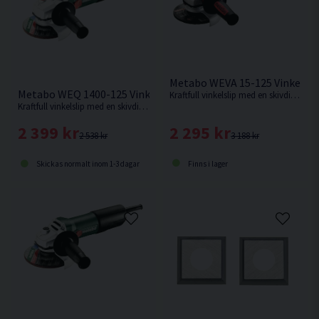
Mätosäkerhet K1.5 m/s²
Bulleremission
ljudtrycksnivå87 dB(A)
Ljudeffektsnivå (LwA)98 dB(A)
Metabo WEVA 15-125 Vinkelsl
Mätosäkerhet K3 dB(A)
Metabo WEQ 1400-125 Vinkelslip 125mm (1400W)
Kraftfull vinkelslip med en skivdiameter på 125mm och en motoreffekt på hela 1550w med varvtalsreglering från Metabo.
Kraftfull vinkelslip med en skivdiameter på 125mm och en motoreffekt på 1400w från Metabo.
2 295 kr
2 399 kr
3 188 kr
2 538 kr
Finns i lager
Skickas normalt inom 1-3 dagar