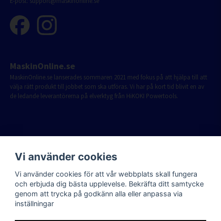
E-post:
support@maskinonline.se
MaskinOnline.se
MaskinOnline.se lanserades sommaren 2021 med fokus på att hjälpa till att
välja rätt produkt till jobbet som ska utföras. Vi har på kort tid blivit en av
de ledande leverantörerna på elverktyg från HiKOKI Powertools.
Vi använder cookies
Vi använder cookies för att vår webbplats skall fungera
och erbjuda dig bästa upplevelse. Bekräfta ditt samtycke
genom att trycka på godkänn alla eller anpassa via
inställningar