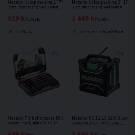
Metabo Utloppsslang 1" 7m
Metabo Utloppsslang 2" 15m
Svart utloppsslang med inarbetad spiral i hård-PVC för anslutning till dränkbara pumpar från Metabo
Svart utloppsslang med inarbetad spiral i hård-PVC för anslutning till dränkbara pumpar från Metabo
929 kr
1 449 kr
1 025 kr
1 582 kr
Tillfälligt slut
Skickas normalt inom 1-3 dagar
Metabo Tillbehörssats 86 delar
Metabo RC 12-18 32W Bluetoo
Mycket innehållsrikt och användarvänlig bits- och borrsats från Metabo med hela 86 delar
Bluetooth, DAB+ Radio, USB-C, AUX
649 kr
3 495 kr