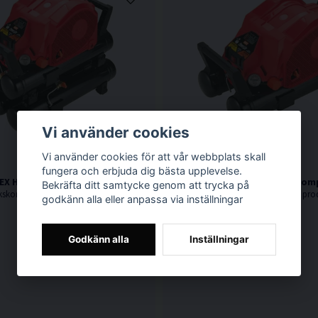
Vi använder cookies
Vi använder cookies för att vår webbplats skall
fungera och erbjuda dig bästa upplevelse.
EX Högtryckskompressor
MAX AKHL1260E Högtryckskom
Bekräfta ditt samtycke genom att trycka på
8-20 bar. Femtankskompressor. AKHL1260EX är en högteknologisk produkt med en väl genomtänkt kompakt och modern design.
godkänn alla eller anpassa via inställningar
Godkänn alla
Inställningar