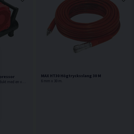
MAX HT30 Högtrycksslang 30 M
pressor
6 mm x 30 m.
AKHL1260E är en högteknologisk produkt med en väl genomtänkt kompakt och modern design.