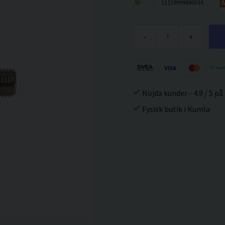
11119999890010
-
+
Nöjda kunder - 4.9 / 5 på
Fysisk butik i Kumla