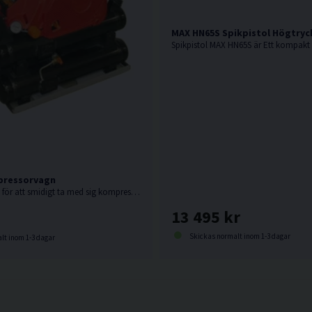
MAX HN65S Spikpistol Högtry
pressorvagn
Kompressorvagn för att smidigt ta med sig kompressor och slangvinda.
13 495 kr
Skickas normalt inom 1-3 dagar
lt inom 1-3 dagar