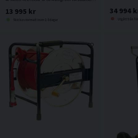
34 994 k
13 995 kr
Utgått från Til
Skickas normalt inom 1-3 dagar