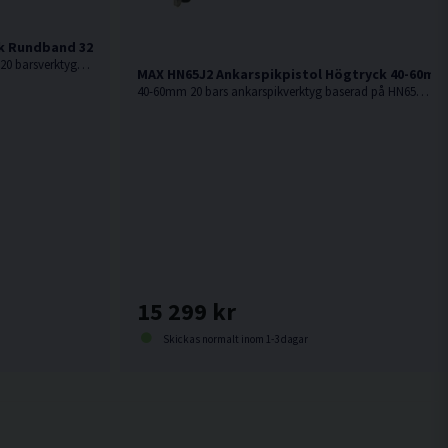
ck Rundband 32-65mm
Spikpistol MAX HN65S är Ett kompakt 20 barsverktyg med stor kapacitet.
MAX HN65J2 Ankarspikpistol Högtryck 40-60mm
40-60mm 20 bars ankarspikverktyg baserad på HN65S men med slitstark spikstyrning för ankarspik i byggbeslag.
15 299 kr
Skickas normalt inom 1-3 dagar