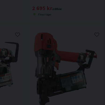
2 695 kr
2 995 kr
Finns i lager