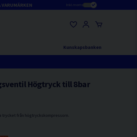
A VARUMÄRKEN
Inkl.moms
Kunskapsbanken
ventil Högtryck till 8bar
ka trycket från högtryckskompressorn.