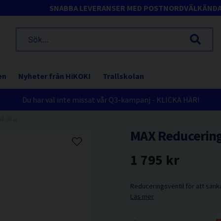
SNABBA LEVERANSER MED POSTNORD
VÄLKÄND
en
Nyheter från HiKOKI
Trallskolan
Du har väl inte missat vår Q3-kampanj - KLICKA HÄR!
ll 8bar
MAX Reducerings
1 795 kr
Reduceringsventil för att sän
Läs mer