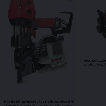
MAX AKHL1260
MAX HN90F Spikpistol Högtryck Rundband 45-90mm
45-90mm. MAX HN90F är ett kraftigt och väl balanserat 20 bars-verktyg med mycket hög prestanda och justerbart slagdjup.