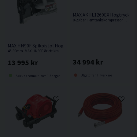
MAX AKHL1260EX Högtrycksk
8-20 bar. Femtankskompressor. AKHL1260EX är en högteknologisk produkt med en väl genomtänkt kompakt och modern design.
MAX HN90F Spikpistol Högtryck Rundband 45-90mm
45-90mm. MAX HN90F är ett kraftigt och väl balanserat 20 bars-verktyg med mycket hög prestanda och justerbart slagdjup.
34 994 kr
13 995 kr
Utgått från Tillverkare
Skickas normalt inom 1-3 dagar