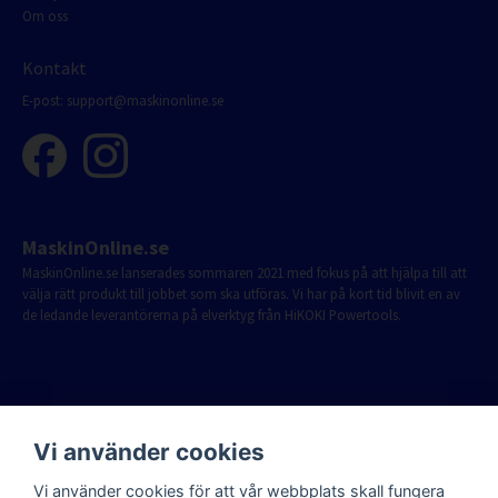
Om oss
Kontakt
E-post:
support@maskinonline.se
MaskinOnline.se
MaskinOnline.se lanserades sommaren 2021 med fokus på att hjälpa till att
välja rätt produkt till jobbet som ska utföras. Vi har på kort tid blivit en av
de ledande leverantörerna på elverktyg från HiKOKI Powertools.
Vi använder cookies
Vi använder cookies för att vår webbplats skall fungera