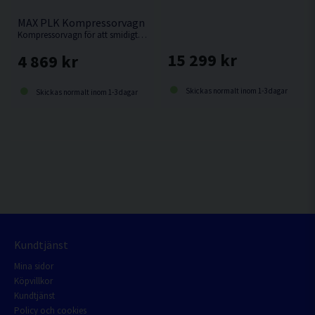
MAX PLK Kompressorvagn
Kompressorvagn för att smidigt ta med sig kompressor och slangvinda.
15 299 kr
4 869 kr
Skickas normalt inom 1-3 dagar
Skickas normalt inom 1-3 dagar
Kundtjänst
Mina sidor
Köpvillkor
Kundtjänst
Policy och cookies