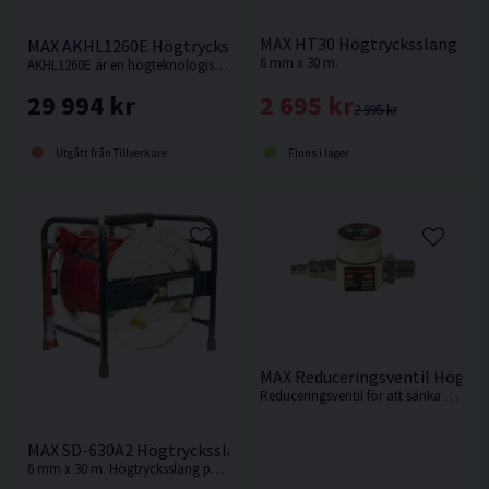
MAX HT30 Högtrycksslang 30 
MAX AKHL1260E Högtryckskompressor
6 mm x 30 m.
AKHL1260E är en högteknologisk produkt med en väl genomtänkt kompakt och modern design.
2 695 kr
29 994 kr
2 995 kr
Finns i lager
Utgått från Tillverkare
MAX Reduceringsventil Högtryc
Reduceringsventil för att sänka trycket från högtryckskompressorn.
MAX SD-630A2 Högtrycksslang Med Vinda 30M
6 mm x 30 m. Högtrycksslang på vinda från MAX.