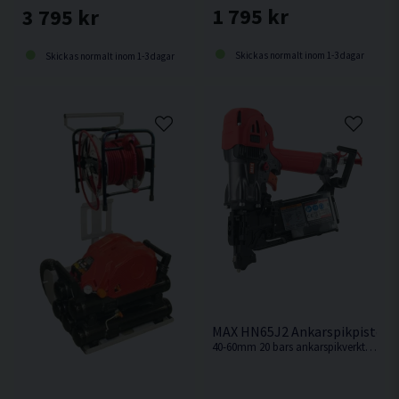
1 795 kr
3 795 kr
Skickas normalt inom 1-3 dagar
Skickas normalt inom 1-3 dagar
MAX HN65J2 Ankarspikpistol 
40-60mm 20 bars ankarspikverktyg baserad på HN65S men med slitstark spikstyrning för ankarspik i byggbeslag.