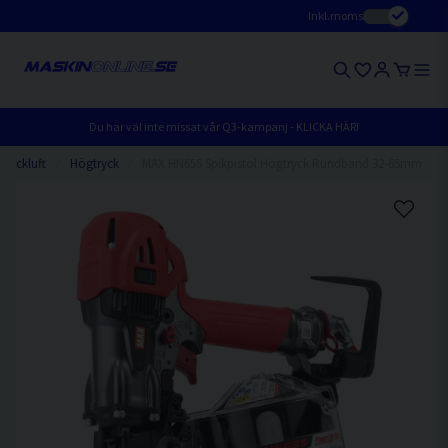
Inkl.moms
Du har väl inte missat vår Q3-kampanj - KLICKA HÄR!
Tryckluft
Högtryck
MAX HN65S Spikpistol Högtryck Rundband 32-65mm