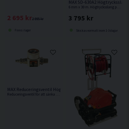
MAX SD-630A2 Högtrycksslang
6 mm x 30 m. Högtrycksslang på vinda från MAX.
2 695 kr
3 795 kr
2 995 kr
Finns i lager
Skickas normalt inom 1-3 dagar
MAX Reduceringsventil Högtryck till 8bar
Reduceringsventil för att sänka trycket från högtryckskompressorn.