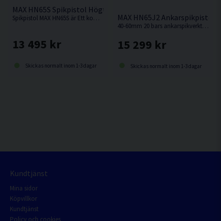
MAX HN65S Spikpistol Högtryck Rundband 32-65mm
MAX HN65J2 Ankarspikpistol 
Spikpistol MAX HN65S är Ett kompakt 20 barsverktyg med stor kapacitet.
40-60mm 20 bars ankarspikverktyg baserad på HN65S men med slitstark spikstyrning för ankarspik i byggbeslag.
13 495 kr
15 299 kr
Skickas normalt inom 1-3 dagar
Skickas normalt inom 1-3 dagar
Kundtjänst
Mina sidor
Köpvillkor
Kundtjänst
Policy och cookies