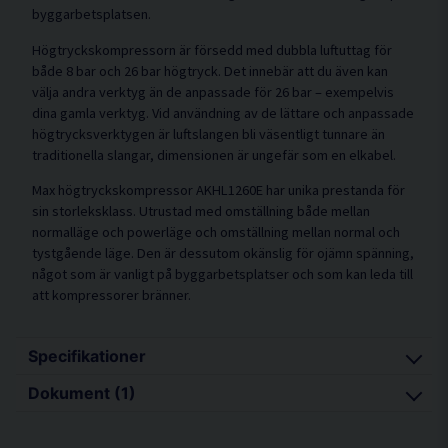
byggarbetsplatsen.
Högtryckskompressorn är försedd med dubbla luftuttag för
både 8 bar och 26 bar högtryck. Det innebär att du även kan
välja andra verktyg än de anpassade för 26 bar – exempelvis
dina gamla verktyg. Vid användning av de lättare och anpassade
högtrycksverktygen är luftslangen bli väsentligt tunnare än
traditionella slangar, dimensionen är ungefär som en elkabel.
Max högtryckskompressor AKHL1260E har unika prestanda för
sin storleksklass. Utrustad med omställning både mellan
normalläge och powerläge och omställning mellan normal och
tystgående läge. Den är dessutom okänslig för ojämn spänning,
något som är vanligt på byggarbetsplatser och som kan leda till
att kompressorer bränner.
Specifikationer
Dokument (1)
Mått 337 (H) x 309 (B) x 583 (L) mm
Vikt 16,2 kg
akhl1260-produktblad.pdf