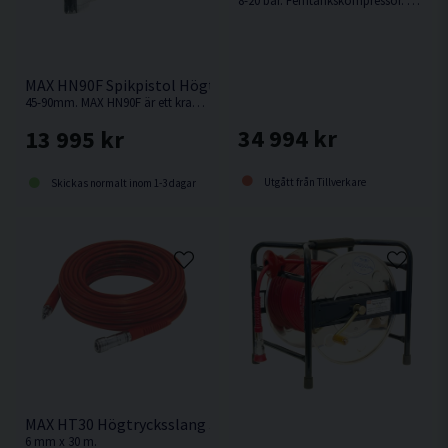
8-20 bar. Femtankskompressor. AKHL1260EX är en högteknologisk produkt med en väl genomtänkt kompakt och modern design.
MAX HN90F Spikpistol Högtryck Rundband 45-90mm
45-90mm. MAX HN90F är ett kraftigt och väl balanserat 20 bars-verktyg med mycket hög prestanda och justerbart slagdjup.
34 994 kr
13 995 kr
Utgått från Tillverkare
Skickas normalt inom 1-3 dagar
MAX HT30 Högtrycksslang 30 M
6 mm x 30 m.