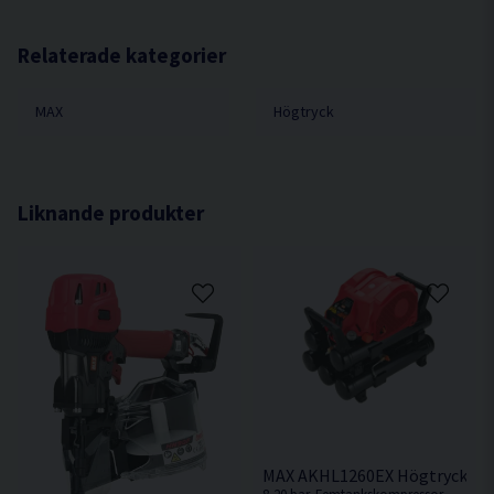
Hämta
Artikelnamn AKHL1260E
295.58 KB
Tankvolym 8,6 liter
Relaterade kategorier
MAX
Högtryck
Liknande produkter
MAX AKHL1260EX Högtrycksk