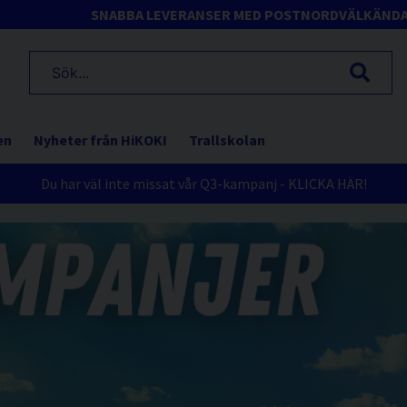
SNABBA LEVERANSER MED POSTNORD
VÄLKÄND
en
Nyheter från HiKOKI
Trallskolan
Du har väl inte missat vår Q3-kampanj - KLICKA HÄR!