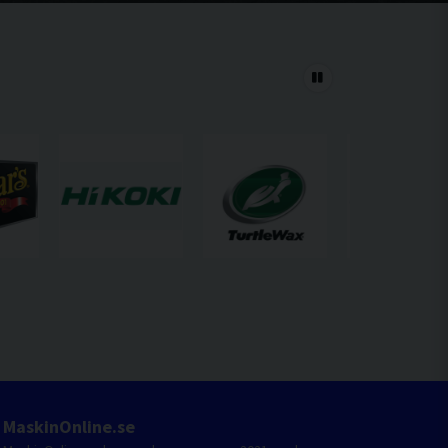
MaskinOnline.se