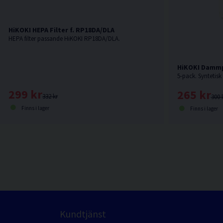
HiKOKI HEPA Filter f. RP18DA/DLA
HEPA filter passande HiKOKI RP18DA/DLA.
HiKOKI Dammpå
299 kr
265 kr
332 kr
300 
Finns i lager
Finns i lager
Kundtjänst