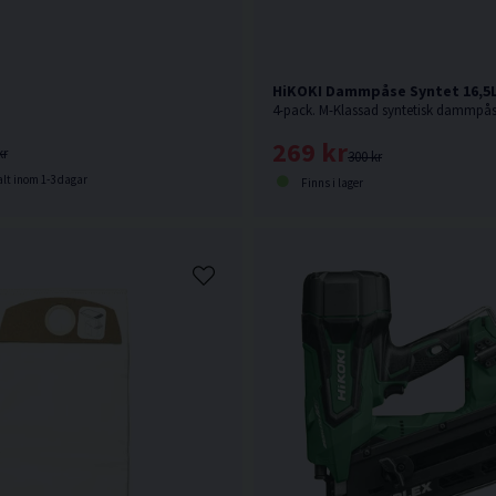
HiKOKI Dammpåse Syntet 16,5L
4-pack. M-Klassad syntetisk dammpås
269 kr
kr
300 kr
lt inom 1-3 dagar
Finns i lager