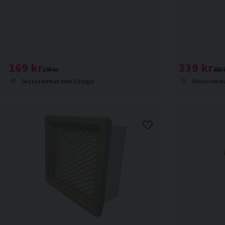
169 kr
339 kr
199 kr
389 
Skickas normalt inom 1-3 dagar
Skickas norma