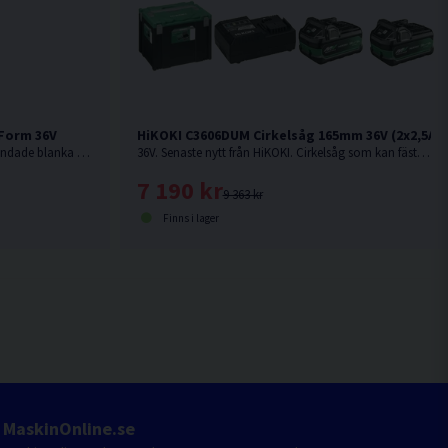
 Form 36V
HiKOKI C3606DUM Cirkelsåg 165mm 36V (2x2,5Ah
21º. 45-75mm. Spikpistol för Duplexbandade blanka dubbelhuvudspikar för formsättning, tillfällig infästning etc. Levereras utan batteri och laddare.
36V. Senaste nytt från HiKOKI. Cirkelsåg som kan fästas på skena.
7 190 kr
9 363 kr
Finns i lager
MaskinOnline.se