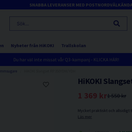
SNABBA LEVERANSER MED POSTNORD
VÄLKÄND
en
Nyheter från HiKOKI
Trallskolan
Du har väl inte missat vår Q3-kampanj - KLICKA HÄR!
mmsugare
HiKOKI Slangset RP350YDM/YDH
HiKOKI Slangs
1 369 kr
1 550 kr
Mycket praktiskt och allsidigt
Läs mer