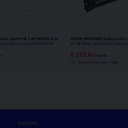
se Syntet 6L f. RP18DA/DLA 5st
HiKOKI NR3675DD Spikpistol f.
5-pack. Syntetisk dammpåse passande HiKOKI RP18DA / RP18DLA.
8 195 kr
kr
9 613 kr
Skickas normalt inom 1-3 dagar
Kontakt