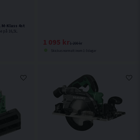
 M-Klass 4st
e på 16,5L.
1 095 kr
1 200 kr
Skickas normalt inom 1-3 dagar