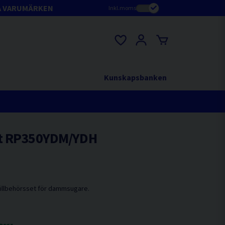
A VARUMÄRKEN
Inkl.moms
Kunskapsbanken
et RP350YDM/YDH
 tillbehörsset för dammsugare.