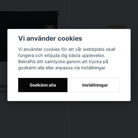
Vi använder cookies
Vi använder cookies för att vår webbplats skall
fungera och erbjuda dig bästa upplevelse.
Bekräfta ditt samtycke genom att trycka på
godkänn alla eller anpassa via inställningar
Godkänn alla
Inställningar
se Plast 33L M-Klass 4st
d plast dammpåse på 33L.