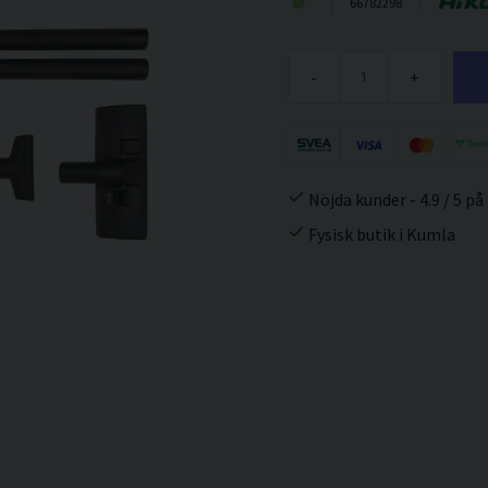
66782298
-
+
Nöjda kunder - 4.9 / 5 på
Fysisk butik i Kumla