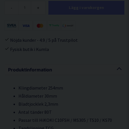
-
+
Lägg i varukorgen
Nöjda kunder - 4.9 / 5 på Trustpilot
Fysisk butik i Kumla
Produktinformation
Klingdiameter 254mm
Håldiameter 30mm
Bladtjocklek 2,3mm
Antal tänder 80T
Passar till HiKOKI C10FSH / MS305 / TS10 / KS70
Tandslipning TCG