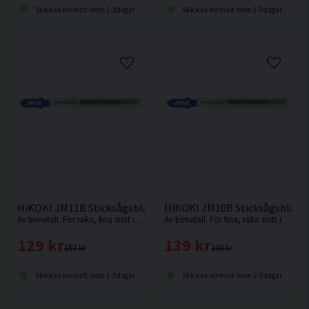
Skickas normalt inom 1-3 dagar
Skickas normalt inom 1-3 dagar
HiKOKI JM11B Sticksågsblad Metall 91,5x7,5mm (11-14TPI) 5
HiKOKI JM10B Sticksågsblad M
Av bimetall. För raka, fina snitt i t.ex. mjukt stål, aluminium, legeringar och plast
Av bimetall. För fina, raka snitt i kryssfaner, mjukt stål, aluminium, legeringar och plast
129 kr
139 kr
187 kr
190 kr
Skickas normalt inom 1-3 dagar
Skickas normalt inom 1-3 dagar