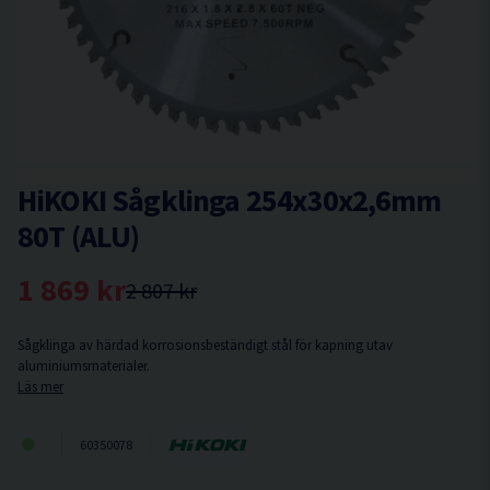
HiKOKI Sågklinga 254x30x2,6mm
80T (ALU)
1 869 kr
2 807 kr
Sågklinga av härdad korrosionsbeständigt stål för kapning utav
aluminiumsmaterialer.
Läs mer
60350078