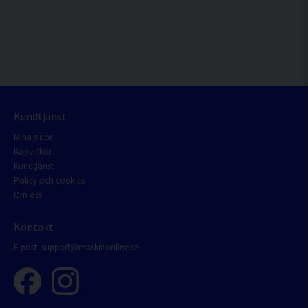
Kundtjänst
Mina sidor
Köpvillkor
Kundtjänst
Policy och cookies
Om oss
Kontakt
E-post:
support@maskinonline.se