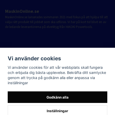
MaskinOnline.se
MaskinOnline.se lanserades sommaren 2021 med fokus på att hjälpa till att
välja rätt produkt till jobbet som ska utföras. Vi har på kort tid blivit en av
de ledande leverantörerna på elverktyg från HiKOKI Powertools.
Vi använder cookies
Vi använder cookies för att vår webbplats skall fungera
och erbjuda dig bästa upplevelse. Bekräfta ditt samtycke
genom att trycka på godkänn alla eller anpassa via
inställningar
Godkänn alla
Inställningar
Powered by Nyehandel AB