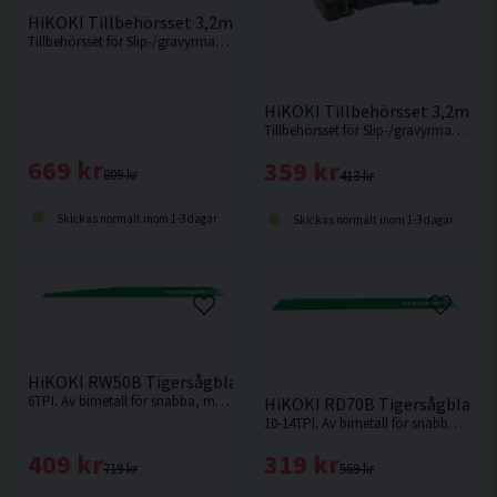
HiKOKI Tillbehörsset 3,2mm 389 delar
Tillbehörsset för Slip-/gravyrmaskiner, 389delar
HiKOKI Tillbehörsset 3,2mm 2
Tillbehörsset för Slip-/gravyrmaskiner, 220 delar
669 kr
359 kr
809 kr
413 kr
Skickas normalt inom 1-3 dagar
Skickas normalt inom 1-3 dagar
HiKOKI RW50B Tigersågblad Universal 305mm 5-pack
6TPI. Av bimetall för snabba, medelgrova till grova snitt i t.ex. hårt och mjukt trä, aluminium, plast och legeringar.
HiKOKI RD70B Tigersågblad U
10-14TPI. Av bimetall för snabba, medelgrova till grova snitt i t.ex. hårt och mjukt trä, aluminium, plast och legeringar.
409 kr
319 kr
719 kr
569 kr