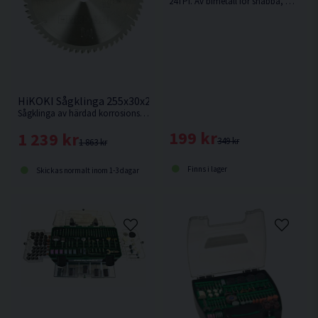
24TPI. Av bimetall för snabba, medelgrova till grova snitt i t.ex. hårt och mjukt trä, metall, legeringar etc.
HiKOKI Sågklinga 255x30x2,4mm 80T (ALU)
Sågklinga av härdad korrosionsbeständigt stål för kapning utav aluminiumsmaterialer.
199 kr
1 239 kr
349 kr
1 863 kr
Finns i lager
Skickas normalt inom 1-3 dagar