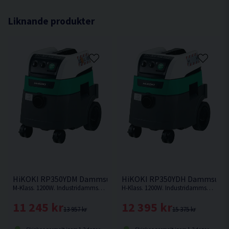
koncentrationsvärde av >1 mg / m3.
Liknande produkter
För vanligt och ofarligt damm, som hushållsdamm
och jord.
HiKOKI RP350YDM Dammsugare Våt/torr (1200W)
HiKOKI RP350YDH Dammsugare
M-Klass. 1200W. Industridammsugare med kapacitet på 25 liter torr smuts och 22 liter våt smuts.
H-Klass. 1200W. Industridammsugare med kapacitet på 25 liter torr smuts och 22 liter våt smuts.
11 245 kr
12 395 kr
13 957 kr
15 375 kr