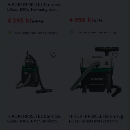
HiKOKI RP300YDL Dammsugare Våt/torr (1000W)
L-Klass. 1000W. För vanligt och ofarligt damm, som hushållsdamm och jord.
4 995 kr
4 395 kr
6 269 kr
5 444 kr
Skickas normalt inom 1-3 dagar
Skickas normalt inom 1-3 dagar
HiKOKI RP350YBL Dammsugare Våt/torr (1400W)
HiKOKI RP200SL Dammsugare 
L-Klass. 1400W. Nätdriven våt/torr dammsugare på 35L från HiKOKI.
L-Klass. Senaste nytt i kategorin dammsugare från HiKOKI. Otroligt smidig dammsugare på 20L som endast väger 9,4kg.