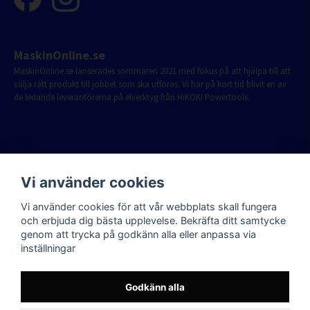
MaskinOnline.se
MaskinOnline.se lanserades sommaren 2021 med fokus på att hjälpa till att
välja rätt produkt till jobbet som ska utföras. Vi har på kort tid blivit en av
de ledande leverantörerna på elverktyg från HiKOKI Powertools.
Vi använder cookies
Vi använder cookies för att vår webbplats skall fungera
och erbjuda dig bästa upplevelse. Bekräfta ditt samtycke
genom att trycka på godkänn alla eller anpassa via
inställningar
Godkänn alla