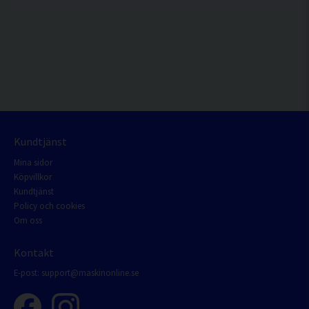
Kundtjänst
Mina sidor
Köpvillkor
Kundtjänst
Policy och cookies
Om oss
Kontakt
E-post:
support@maskinonline.se