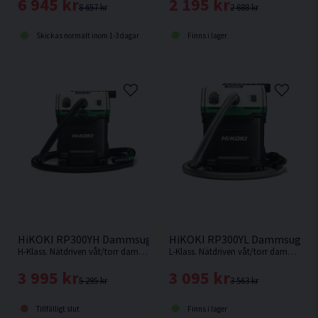
6 945 kr
2 195 kr
8 657 kr
2 688 kr
Skickas normalt inom 1-3 dagar
Finns i lager
HiKOKI RP300YH Dammsugare Våt/torr (1200W)
HiKOKI RP300YL Dammsugare 
H-Klass. Nätdriven våt/torr dammsugare på 30L från HiKOKI.
L-Klass. Nätdriven våt/torr dammsugare på 30L från HiKOKI.
3 995 kr
3 095 kr
5 295 kr
3 563 kr
Tillfälligt slut
Finns i lager