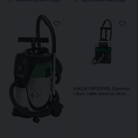
Skickas normalt inom 1-3 dagar
Skickas normalt inom 1-3 dagar
HiKOKI RP250YBL Dammsugare
L-Klass. 1400W. Nätdriven våt/torr dammsugare på 25L från HiKOKI.