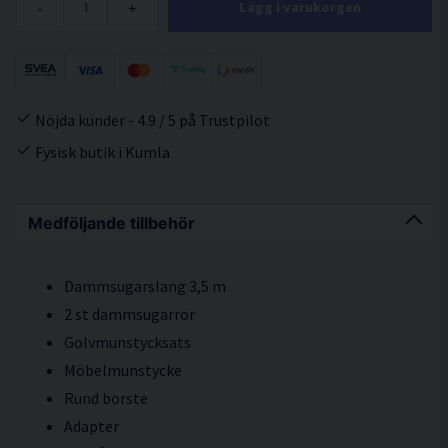
-
+
Lägg i varukorgen
Nöjda kunder - 4.9 / 5 på Trustpilot
Fysisk butik i Kumla
Medföljande tillbehör
Dammsugarslang 3,5 m
2 st dammsugarrör
Golvmunstycksats
Möbelmunstycke
Rund borste
Adapter