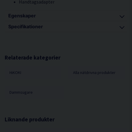
Handtagsadapter
Egenskaper
Specifikationer
Kapacitet på 20 liter damm och 15 liter vätska.
Dammklass L.
Dimension (L x B x H) 400x457x535 mm
Max. luftflöde 4,38 m³/min.
Strömkälla AC
Funktion för självrengörande filter, som är i M-
Ljudtrycksnivå dB(A) 72
Relaterade kategorier
klass.
Effekt 1.400W
Automatisk start/stop-funktion vid anslutning till
HiKOKI
Alla nätdrivna produkter
Behållarvolym 25L
elverktyg
Kapacitet damm 20L
Med 3,2m slang (bredd 35 mm) och 8m elkabel.
Kapacitet vätska 15L
Dammsugare
Stabil med stora och robusta hjul.
Kompabilitet el.verktyg Ja
Spänning 230V
Klass L
Liknande produkter
Vikt 15,9 kg
Luftvolym 73 l/s