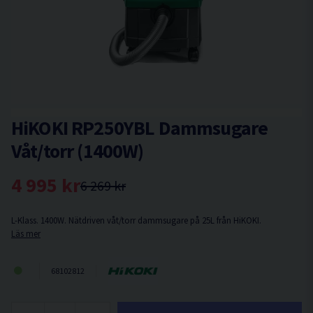
HiKOKI RP250YBL Dammsugare
Våt/torr (1400W)
4 995 kr
6 269 kr
L-Klass. 1400W. Nätdriven våt/torr dammsugare på 25L från HiKOKI.
Läs mer
68102812