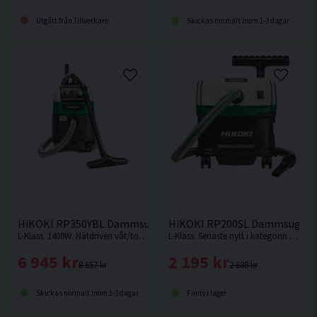
Utgått från Tillverkare
Skickas normalt inom 1-3 dagar
HiKOKI RP350YBL Dammsugare Våt/torr (1400W)
HiKOKI RP200SL Dammsugare 
L-Klass. 1400W. Nätdriven våt/torr dammsugare på 35L från HiKOKI.
L-Klass. Senaste nytt i kategorin dammsugare från HiKOKI. Otroligt smidig dammsugare på 20L som endast väger 9,4kg.
6 945 kr
2 195 kr
8 657 kr
2 688 kr
Skickas normalt inom 1-3 dagar
Finns i lager