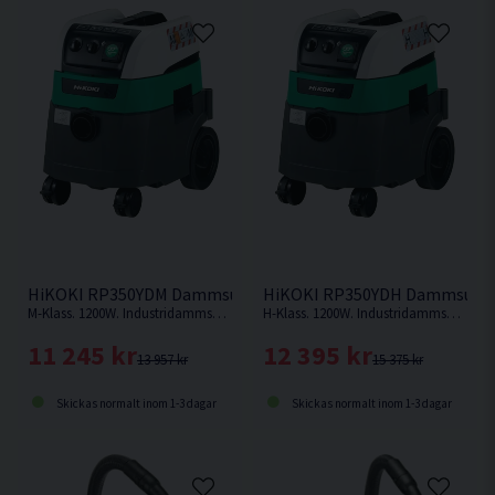
Ljudtrycksosäkerhet K dB(A) 2
Frekvens 50/60 Hz
Längd kabel 8m
Automatisk filterrengöring Ja
Max. undertryck 270 mbar
HiKOKI RP350YDM Dammsugare Våt/torr (1200W)
HiKOKI RP350YDH Dammsugare
M-Klass. 1200W. Industridammsugare med kapacitet på 25 liter torr smuts och 22 liter våt smuts.
H-Klass. 1200W. Industridammsugare med kapacitet på 25 liter torr smuts och 22 liter våt smuts.
11 245 kr
12 395 kr
13 957 kr
15 375 kr
Skickas normalt inom 1-3 dagar
Skickas normalt inom 1-3 dagar