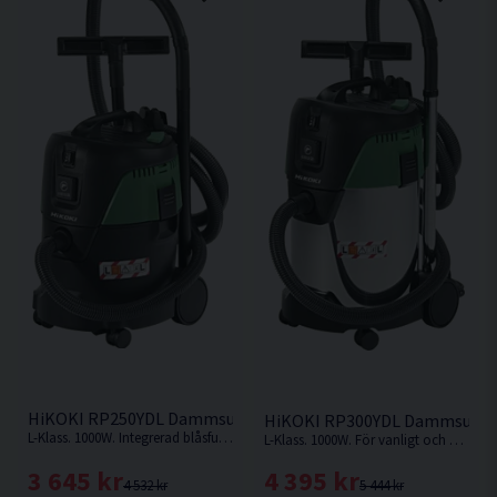
HiKOKI RP250YDL Dammsugare Våt/torr (1000W)
HiKOKI RP300YDL Dammsugare
L-Klass. 1000W. Integrerad blåsfunktion för utblåsning, torkning, utluftning.
L-Klass. 1000W. För vanligt och ofarligt damm, som hushållsdamm och jord.
3 645 kr
4 395 kr
4 532 kr
5 444 kr