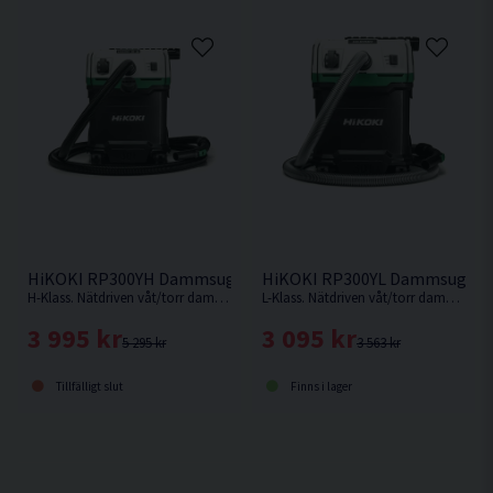
HiKOKI RP300YH Dammsugare Våt/torr (1200W)
HiKOKI RP300YL Dammsugare 
H-Klass. Nätdriven våt/torr dammsugare på 30L från HiKOKI.
L-Klass. Nätdriven våt/torr dammsugare på 30L från HiKOKI.
3 995 kr
3 095 kr
5 295 kr
3 563 kr
Tillfälligt slut
Finns i lager