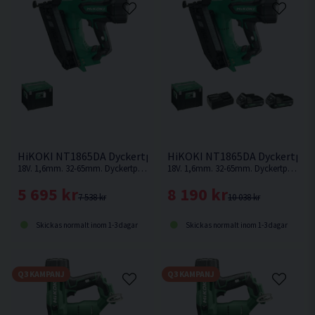
Dimension (L x B x H) 298x140x354 mm
utrymmen.
Vikt utan batteri 2,6 kg
Inställbar för enkel- eller serieskott.
Kan användas med både 18V- och MULTI VOLT-
batteri.
HiKOKI NT1865DA Dyckertpistol 18V
HiKOKI NT1865DA Dyckertpisto
18V. 1,6mm. 32-65mm. Dyckertpistol utan behov av kompressor, slang eller gas. Levereras utan batteri och laddare.
18V. 1,6mm. 32-65mm. Dyckertpistol utan behov av kompressor, slang eller gas.
5 695 kr
8 190 kr
7 538 kr
10 038 kr
Skickas normalt inom 1-3 dagar
Skickas normalt inom 1-3 dagar
Q3 KAMPANJ
Q3 KAMPANJ