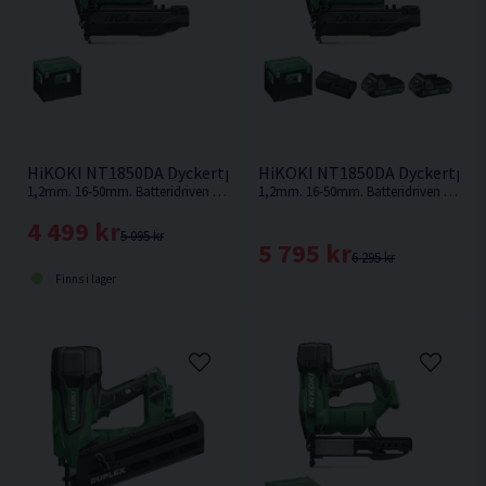
HiKOKI NT1850DA Dyckertpistol 18V
HiKOKI NT1850DA Dyckertpisto
1,2mm. 16-50mm. Batteridriven dyckertpistol med lägst vikt i klassen! Väger endast 2,4kg med ett 2,0ah batteri. Levereras utan batteri och laddare.
1,2mm. 16-50mm. Batteridriven dyckertpistol med lägst vikt i klassen! Endast 2,4kg med ett 2,0ah batteri.
4 499 kr
5 095 kr
5 795 kr
6 295 kr
Finns i lager