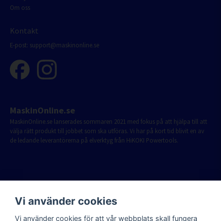
Om oss
Kontakt
E-post:
support@maskinonline.se
MaskinOnline.se
MaskinOnline.se lanserades sommaren 2021 med fokus på att hjälpa till att
välja rätt produkt till jobbet som ska utföras. Vi har på kort tid blivit en av
de ledande leverantörerna på elverktyg från HiKOKI Powertools.
Vi använder cookies
Vi använder cookies för att vår webbplats skall fungera