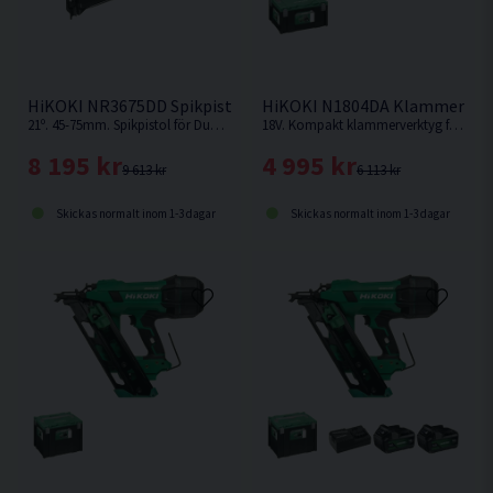
HiKOKI NR3675DD Spikpistol f. Form 36V
HiKOKI N1804DA Klammerpist
21º. 45-75mm. Spikpistol för Duplexbandade blanka dubbelhuvudspikar för formsättning, tillfällig infästning etc. Levereras utan batteri och laddare.
18V. Kompakt klammerverktyg från HiKOKI som klarar klammer från 15-40mm. Levereras utan batteri och laddare.
8 195 kr
4 995 kr
9 613 kr
6 113 kr
Skickas normalt inom 1-3 dagar
Skickas normalt inom 1-3 dagar