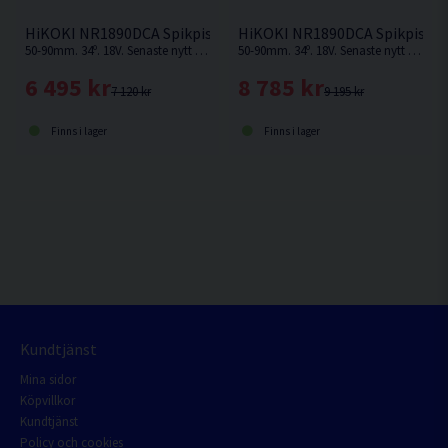
HiKOKI NR1890DCA Spikpistol 18V 50-90mm
HiKOKI NR1890DCA Spikpistol
50-90mm. 34º. 18V. Senaste nytt inom spikning från HiKOKI. Spikpistol för professionell användning, utan behov av kompressor, slang eller gas. Levereras utan batteri & laddare.
50-90mm. 34º. 18V. Senaste nytt inom spikning från HiKOKI. Spikpistol för professionell användning, utan behov av kompressor, slang eller gas.
6 495 kr
8 785 kr
7 120 kr
9 195 kr
Finns i lager
Finns i lager
Kundtjänst
Mina sidor
Köpvillkor
Kundtjänst
Policy och cookies