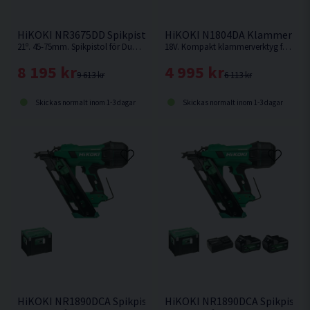
HiKOKI NR3675DD Spikpistol f. Form 36V
HiKOKI N1804DA Klammerpist
21º. 45-75mm. Spikpistol för Duplexbandade blanka dubbelhuvudspikar för formsättning, tillfällig infästning etc. Levereras utan batteri och laddare.
18V. Kompakt klammerverktyg från HiKOKI som klarar klammer från 15-40mm. Levereras utan batteri och laddare.
8 195 kr
4 995 kr
9 613 kr
6 113 kr
Skickas normalt inom 1-3 dagar
Skickas normalt inom 1-3 dagar
HiKOKI NR1890DCA Spikpistol 18V 50-90mm
HiKOKI NR1890DCA Spikpistol