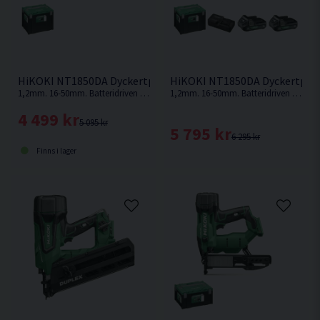
HiKOKI NT1850DA Dyckertpistol 18V
HiKOKI NT1850DA Dyckertpisto
1,2mm. 16-50mm. Batteridriven dyckertpistol med lägst vikt i klassen! Väger endast 2,4kg med ett 2,0ah batteri. Levereras utan batteri och laddare.
1,2mm. 16-50mm. Batteridriven dyckertpistol med lägst vikt i klassen! Endast 2,4kg med ett 2,0ah batteri.
4 499 kr
5 095 kr
5 795 kr
6 295 kr
Finns i lager