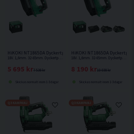
Inställbar för enkel- eller serieskott.
Kan användas med både 18V- och MULTI VOLT-
batteri.
HiKOKI NT1865DA Dyckertpistol 18V
HiKOKI NT1865DA Dyckertpisto
18V. 1,6mm. 32-65mm. Dyckertpistol utan behov av kompressor, slang eller gas. Levereras utan batteri och laddare.
18V. 1,6mm. 32-65mm. Dyckertpistol utan behov av kompressor, slang eller gas.
5 695 kr
8 190 kr
7 538 kr
10 038 kr
Skickas normalt inom 1-3 dagar
Skickas normalt inom 1-3 dagar
Q3 KAMPANJ
Q3 KAMPANJ