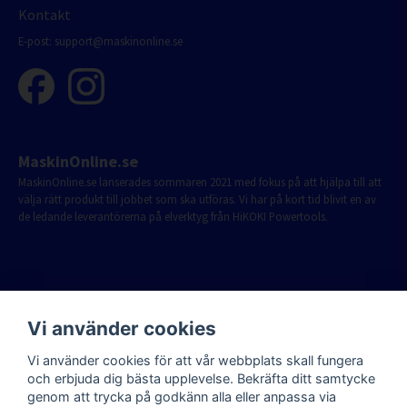
Kontakt
E-post:
support@maskinonline.se
MaskinOnline.se
MaskinOnline.se lanserades sommaren 2021 med fokus på att hjälpa till att
välja rätt produkt till jobbet som ska utföras. Vi har på kort tid blivit en av
de ledande leverantörerna på elverktyg från HiKOKI Powertools.
Vi använder cookies
Vi använder cookies för att vår webbplats skall fungera
och erbjuda dig bästa upplevelse. Bekräfta ditt samtycke
genom att trycka på godkänn alla eller anpassa via