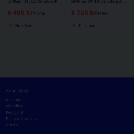
50-90mm. 34º. 18V. Senaste nytt inom spikning från HiKOKI. Spikpistol för professionell användning, utan behov av kompressor, slang eller gas. Levereras utan batteri & laddare.
50-90mm. 34º. 18V. Senaste nytt inom spikning från HiKOKI. Spikpistol för professionell användning, utan behov av kompressor, slang eller gas.
6 495 kr
8 785 kr
7 120 kr
9 195 kr
Finns i lager
Finns i lager
Kundtjänst
Mina sidor
Köpvillkor
Kundtjänst
Policy och cookies
Om oss