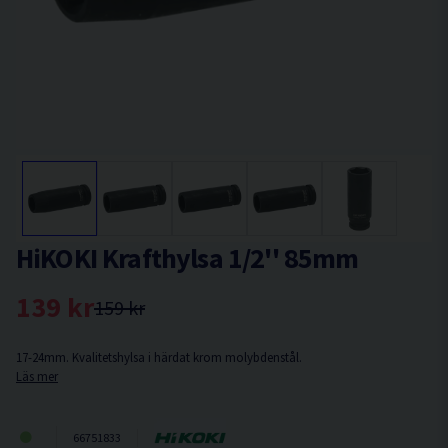
HiKOKI Krafthylsa 1/2'' 85mm
139 kr
159 kr
17-24mm. Kvalitetshylsa i härdat krom molybdenstål.
Läs mer
66751833