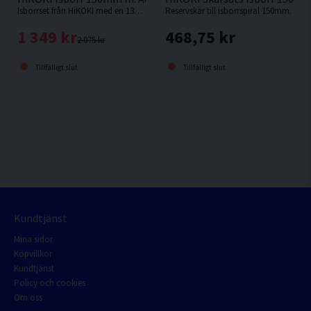
Isborrset från HiKOKI med en 13mm infästning för att kunna använda skruvdragare.
Reservskär till isborrspiral 150mm.
1 349 kr
468,75 kr
2 075 kr
Tillfälligt slut
Tillfälligt slut
Kundtjänst
Mina sidor
Köpvillkor
Kundtjänst
Policy och cookies
Om oss