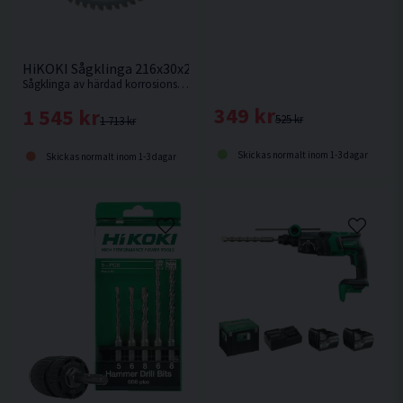
HiKOKI Sågklinga 216x30x2,3mm 60T (Alu)
Sågklinga av härdad korrosionsbeständigt stål för kapning utav aluminiumsmaterialer
349 kr
1 545 kr
525 kr
1 713 kr
Skickas normalt inom 1-3 dagar
Skickas normalt inom 1-3 dagar