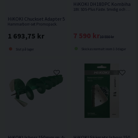
HiKOKI DH18DPC Kombihammar
18V. SDS-Plus Fäste. Smidig och kompakt kombihammare som är enkel att hantera med pistolgrepp.
HiKOKI Chuckset Adapter 5st Borr SDS-plus
Hammarborr-set Promopack.
7 590 kr
1 693,75 kr
10 550 kr
Skickas normalt inom 1-3 dagar
Slut på lager
HiKOKI Isborr 150mm m. Adapter
HiKOKI Skärsats Isborr 150m