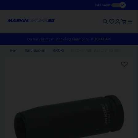
Inkl.moms
Du har väl inte missat vår Q3-kampanj - KLICKA HÄR!
Hem
Varumärken
HiKOKI
HiKOKI Krafthylsa 1/2'' 85mm