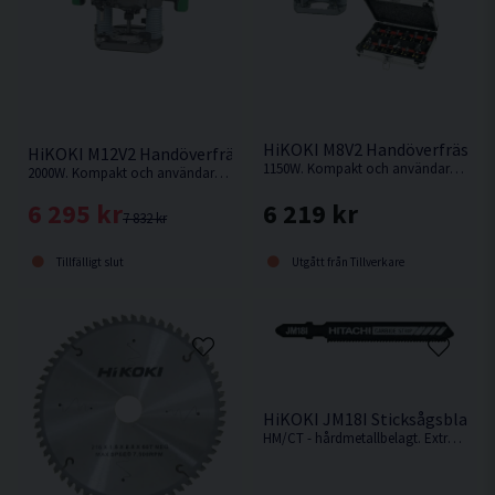
HiKOKI M8V2 Handöverfräspak
HiKOKI M12V2 Handöverfräs (2000W)
1150W. Kompakt och användarvänlig handöverfräs med hög arbetseffekt.
2000W. Kompakt och användarvänlig handöverfräs med hög arbetseffekt.
6 219 kr
6 295 kr
7 832 kr
Utgått från Tillverkare
Tillfälligt slut
HiKOKI JM18I Sticksågsblad 8
HM/CT - hårdmetallbelagt. Extra slitstarkt för användning i glasfiberarmerad plast, keramik, kakel, skifferplattor och glas