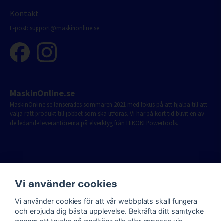
Kontakt
E-post:
support@maskinonline.se
MaskinOnline.se
MaskinOnline.se lanserades sommaren 2021 med fokus på att hjälpa till att
välja rätt produkt till jobbet som ska utföras. Vi har på kort tid blivit en av
de ledande leverantörerna på elverktyg från HiKOKI Powertools.
Vi använder cookies
Vi använder cookies för att vår webbplats skall fungera
och erbjuda dig bästa upplevelse. Bekräfta ditt samtycke
genom att trycka på godkänn alla eller anpassa via