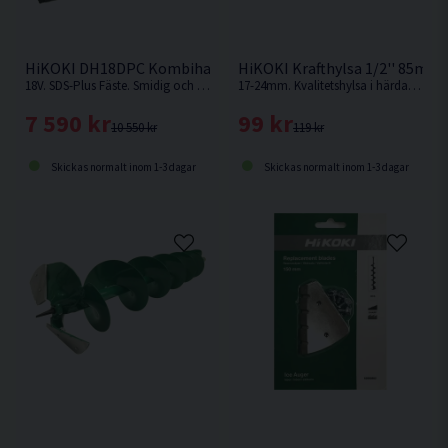
HiKOKI DH18DPC Kombihammare 18V (2x5,0Ah)
HiKOKI Krafthylsa 1/2'' 85mm
18V. SDS-Plus Fäste. Smidig och kompakt kombihammare som är enkel att hantera med pistolgrepp.
17-24mm. Kvalitetshylsa i härdat krom molybdenstål.
7 590 kr
99 kr
10 550 kr
119 kr
Skickas normalt inom 1-3 dagar
Skickas normalt inom 1-3 dagar