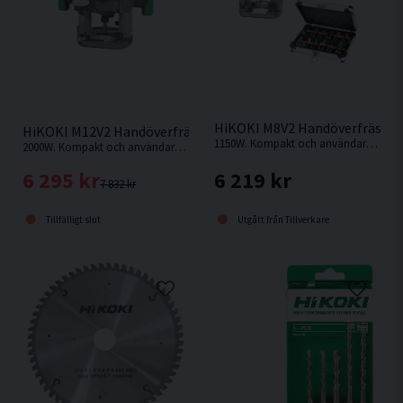
HiKOKI M8V2 Handöverfräspak
HiKOKI M12V2 Handöverfräs (2000W)
1150W. Kompakt och användarvänlig handöverfräs med hög arbetseffekt.
2000W. Kompakt och användarvänlig handöverfräs med hög arbetseffekt.
6 219 kr
6 295 kr
7 832 kr
Utgått från Tillverkare
Tillfälligt slut