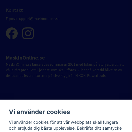
Kontakt
E-post:
support@maskinonline.se
MaskinOnline.se
MaskinOnline.se lanserades sommaren 2021 med fokus på att hjälpa till att
välja rätt produkt till jobbet som ska utföras. Vi har på kort tid blivit en av
de ledande leverantörerna på elverktyg från HiKOKI Powertools.
Vi använder cookies
Vi använder cookies för att vår webbplats skall fungera
och erbjuda dig bästa upplevelse. Bekräfta ditt samtycke