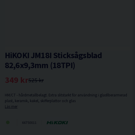
HiKOKI JM18I Sticksågsblad
82,6x9,3mm (18TPI)
349 kr
525 kr
HM/CT - hårdmetallbelagt. Extra slitstarkt för användning i glasfiberarmerad
plast, keramik, kakel, skifferplattor och glas
Läs mer
66750011