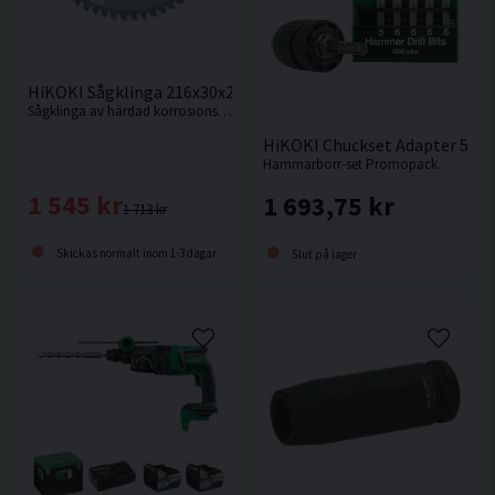
HiKOKI Sågklinga 216x30x2,3mm 60T (Alu)
Sågklinga av härdad korrosionsbeständigt stål för kapning utav aluminiumsmaterialer
HiKOKI Chuckset Adapter 5st 
Hammarborr-set Promopack.
1 545 kr
1 693,75 kr
1 713 kr
Skickas normalt inom 1-3 dagar
Slut på lager