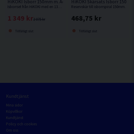
HiKOKI Isborr 150mm m. Adapter
HiKOKI Skärsats Isborr 150m
Isborrset från HiKOKI med en 13mm infästning för att kunna använda skruvdragare.
Reservskär till isborrspiral 150mm.
1 349 kr
468,75 kr
2 075 kr
Tillfälligt slut
Tillfälligt slut
Kundtjänst
Mina sidor
Köpvillkor
Kundtjänst
Policy och cookies
Om oss