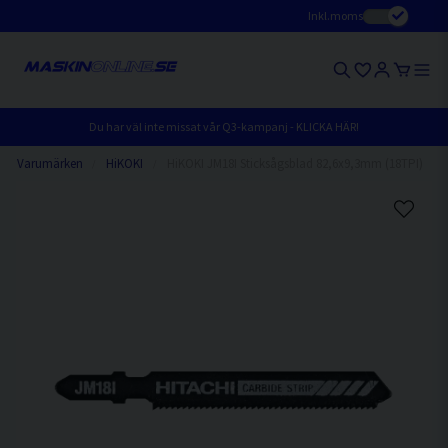
Inkl.moms
Du har väl inte missat vår Q3-kampanj - KLICKA HÄR!
Varumärken
HiKOKI
HiKOKI JM18I Sticksågsblad 82,6x9,3mm (18TPI)