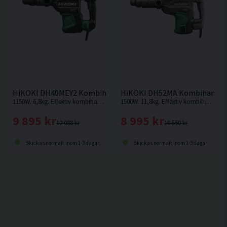
HiKOKI DH40MEY2 Kombihammare (1150W)
HiKOKI DH52MA Kombihamma
1150W. 6,8kg. Effektiv kombihammare från HiKOKI med en slagenergi på 9,2 J. SDS-Max fäste.
1500W. 11,8kg. Effektiv kombihammare från HiKOKI med en slagenergi på hela 15,5 J. SDS-Max fäste.
9 895 kr
8 995 kr
12 088 kr
10 550 kr
Skickas normalt inom 1-3 dagar
Skickas normalt inom 1-3 dagar