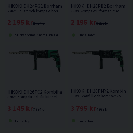
HiKOKI DH24PG2 Borrhammare (730W)
HiKOKI DH26PB2 Borrhammar
730W. En lätt och kompakt borrhammare från Hikoki. Väger endast 2,8 kg.
830W. Kompakt utformad med låg vikt, utmärkt för arbete i horisontalt och lodrätt läge. Borrhammare från Hikoki.
2 195 kr
2 195 kr
2 757 kr
3 250 kr
Skickas normalt inom 1-3 dagar
Finns i lager
HiKOKI DH28PMY2 Kombiham
HiKOKI DH26PC2 Kombihammare (830W)
850W. Kraftfull och kompakt kombihammare.
830W. Kompakt och funktionell kombihammare med hög slagkraft och borrhastighet.
3 795 kr
3 145 kr
4 988 kr
3 894 kr
Finns i lager
Finns i lager