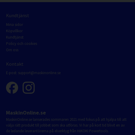
Kundtjänst
Mina sidor
Köpvillkor
Kundtjänst
Policy och cookies
Om oss
Kontakt
E-post:
support@maskinonline.se
MaskinOnline.se
MaskinOnline.se lanserades sommaren 2021 med fokus på att hjälpa till att
välja rätt produkt till jobbet som ska utföras. Vi har på kort tid blivit en av
de ledande leverantörerna på elverktyg från HiKOKI Powertools.