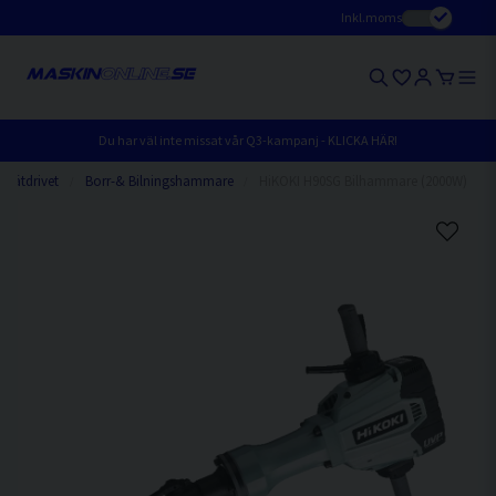
Inkl.moms
Du har väl inte missat vår Q3-kampanj - KLICKA HÄR!
Nätdrivet
Borr-& Bilningshammare
HiKOKI H90SG Bilhammare (2000W)