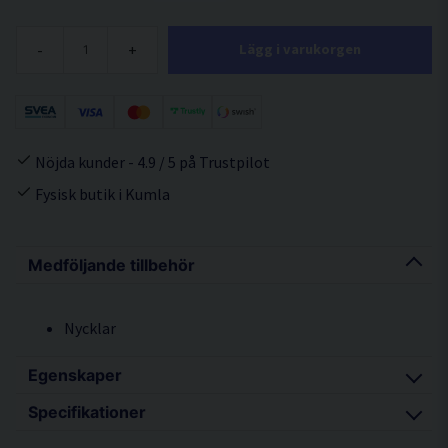
-
+
Lägg i varukorgen
Nöjda kunder - 4.9 / 5 på Trustpilot
Fysisk butik i Kumla
Medföljande tillbehör
Nycklar
Egenskaper
Specifikationer
Kraftfull bilhammare med avverkningsprestanda i
toppklass