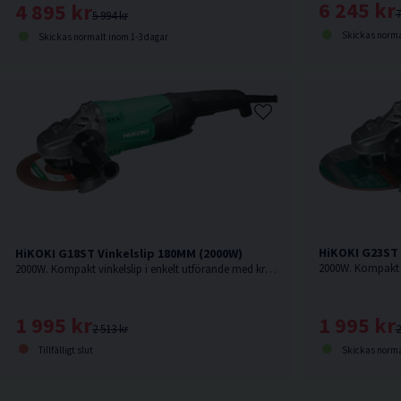
6 245 kr
4 895 kr
7
5 994 kr
Skickas norma
Skickas normalt inom 1-3 dagar
HiKOKI G23ST 
HiKOKI G18ST Vinkelslip 180MM (2000W)
2000W. Kompakt vinkelslip i enkelt utförande med kraftfull motor.
1 995 kr
1 995 kr
2
2 513 kr
Skickas norma
Tillfälligt slut