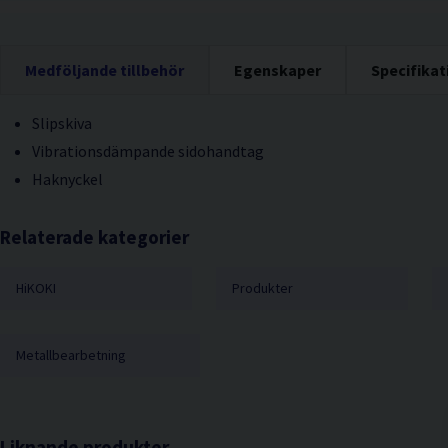
Medföljande tillbehör
Egenskaper
Specifikat
Slipskiva
Vibrationsdämpande sidohandtag
Haknyckel
Relaterade kategorier
HiKOKI
Produkter
Metallbearbetning
Liknande produkter