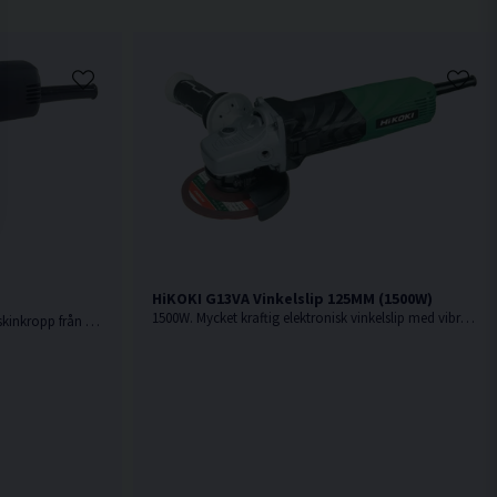
HiKOKI G13VA Vinkelslip 125MM (1500W)
1500W. Mycket kraftig elektronisk vinkelslip med vibrationsdämpat vinklat stödhandtag.
400W. Kort plåtsax med kompakt maskinkropp från Hikoki