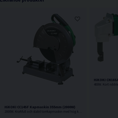
HiKOKI CN16SA
HiKOKI CC14SF Kapmaskin 355mm (2000W)
2000W. Kraftfull och stabil torrkapmaskin med hög kapacitet och kraftig motor. Kapmaskin för metall.