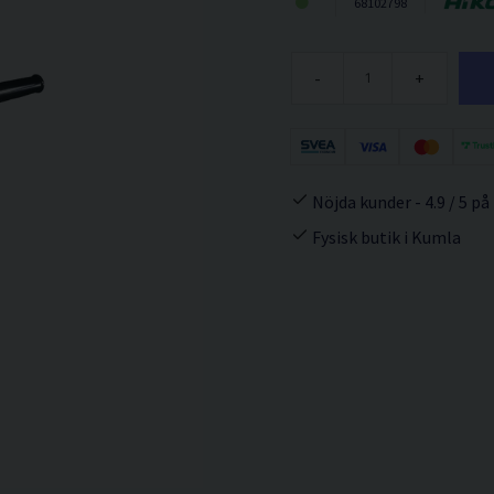
68102798
-
+
Nöjda kunder - 4.9 / 5 på
Fysisk butik i Kumla