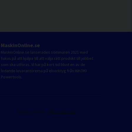
MaskinOnline.se
MaskinOnline.se lanserades sommaren 2021 med
fokus på att hjälpa till att välja rätt produkt till jobbet
som ska utföras. Vi har på kort tid blivit en av de
ledande leverantörerna på elverktyg från HiKOKI
Powertools.