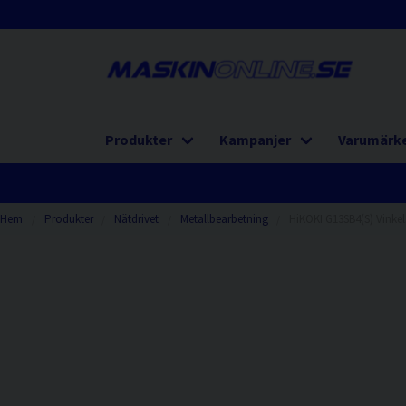
Produkter
Kampanjer
Varumärk
Hem
Produkter
Nätdrivet
Metallbearbetning
HiKOKI G13SB4(S) Vinke