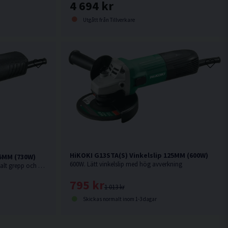
4 694 kr
Utgått från Tillverkare
HiKOKI G13STA(S) Vinkelslip 125MM (600W)
25MM (730W)
600W. Lätt vinkelslip med hög avverkning
730W. Kompakt med ergonomiskt smalt grepp och vinklat stödhandtag
795 kr
1 013 kr
Skickas normalt inom 1-3 dagar