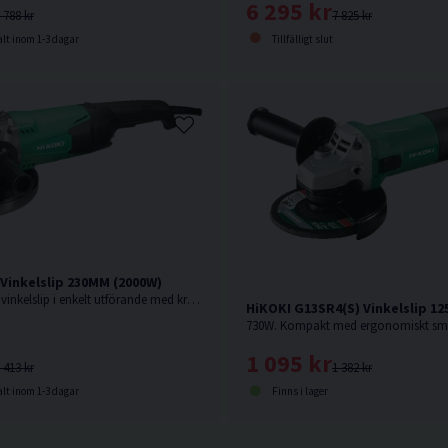
6 295 kr
7 825 kr
 788 kr
Tillfälligt slut
lt inom 1-3 dagar
Vinkelslip 230MM (2000W)
2000W. Kompakt vinkelslip i enkelt utförande med kraftfull motor.
HiKOKI G13SR4(S) Vinkelslip 1
1 095 kr
 413 kr
1 382 kr
lt inom 1-3 dagar
Finns i lager