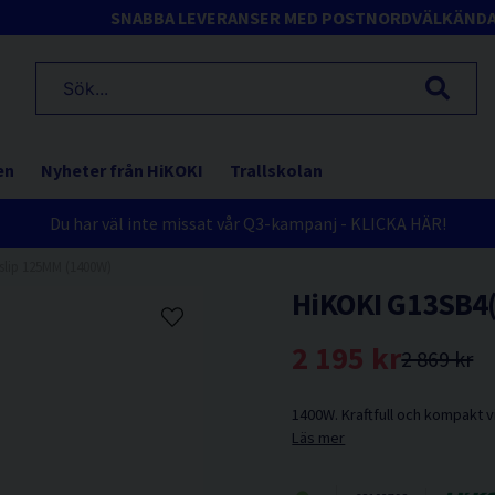
SNABBA LEVERANSER MED POSTNORD
VÄLKÄND
en
Nyheter från HiKOKI
Trallskolan
Du har väl inte missat vår Q3-kampanj - KLICKA HÄR!
lslip 125MM (1400W)
HiKOKI G13SB4(
2 195 kr
2 869 kr
1400W. Kraftfull och kompakt 
Läs mer