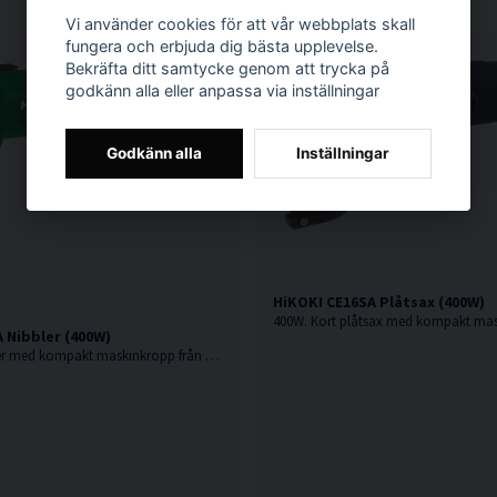
Vi använder cookies för att vår webbplats skall
fungera och erbjuda dig bästa upplevelse.
Bekräfta ditt samtycke genom att trycka på
godkänn alla eller anpassa via inställningar
Godkänn alla
Inställningar
HiKOKI CE16SA Plåtsax (400W)
 Nibbler (400W)
400W. Kort nibbler med kompakt maskinkropp från Hikoki