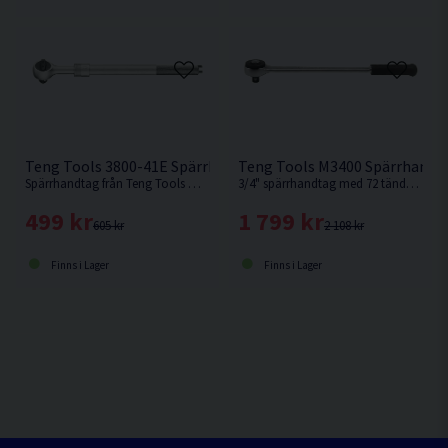
Teng Tools 3800-41E Spärrhandtag Utdragbart 3/8" 356-508
Teng Tools M3400 Spärrhandt
Spärrhandtag från Teng Tools med utdragbart handtag med 41 tänder.
3/4" spärrhandtag med 72 tänder från Teng Tools.
499 kr
1 799 kr
605 kr
2 108 kr
Finns i Lager
Finns i Lager