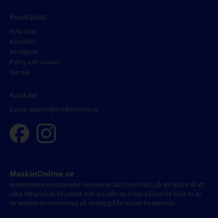
Kundtjänst
Mina sidor
Köpvillkor
Kundtjänst
Policy och cookies
Om oss
Kontakt
E-post:
support@maskinonline.se
MaskinOnline.se
MaskinOnline.se lanserades sommaren 2021 med fokus på att hjälpa till att
välja rätt produkt till jobbet som ska utföras. Vi har på kort tid blivit en av
de ledande leverantörerna på elverktyg från HiKOKI Powertools.