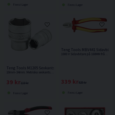
Finns i Lager
Finns i Lager
Teng Tools MBV441 Sidavbitar
1000 V Sidavbitare på 160MM från Teng Tools.
Teng Tools M1205 Sexkantshylsa 1/2" 10-34mm
10mm-34mm. Metriska sexkantshylsor från Teng tools av kromvanadinstål.
339 kr
39 kr
825 kr
110 kr
Finns i Lager
Finns i Lager