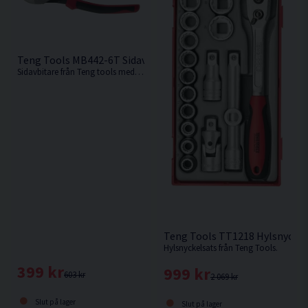
Teng Tools MB442-6T Sidavbitare 155MM
Sidavbitare från Teng tools med kapacitet för 2,5mm ståltråd.
Teng Tools TT1218 Hylsnyckelsa
Hylsnyckelsats från Teng Tools.
399 kr
999 kr
603 kr
2 069 kr
Slut på lager
Slut på lager