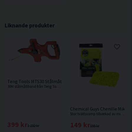
Liknande produkter
Teng Tools MTS30 Stålmåttband 30M
30M stålmåttband från Teng Tools.
Chemical Guys Chenille Mikro
Stor tvättsvamp tillverkad av mikrofiber från Amerikanska Chemical Guys
399 kr
149 kr
1 232 kr
195 kr