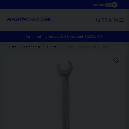
Inkl.moms
Du har väl inte missat vår Q3-kampanj - KLICKA HÄR!
Hem
Kampanjer
Outlet
Harden U-Ringnyckel 6-33mm