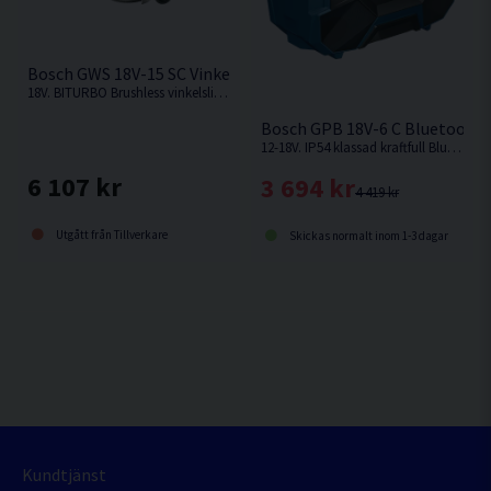
Bosch GWS 18V-15 SC Vinkelslip 150mm 18V L-BOXX
18V. BITURBO Brushless vinkelslip från Bosch med hastighetsreglage – motsvarar 1 500 W kabeldriven effekt
Bosch GPB 18V-6 C Bluetooth 
12-18V. IP54 klassad kraftfull Bluetooth®-högtalare för byggarbetsplatsen från Bosch. Levereras utan batteri och laddare.
6 107 kr
3 694 kr
4 419 kr
Utgått från Tillverkare
Skickas normalt inom 1-3 dagar
Kundtjänst