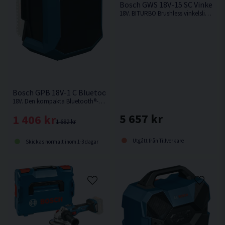
Bosch GWS 18V-15 SC Vinkelsl
18V. BITURBO Brushless vinkelslip från Bosch med hastighetsreglage – motsvarar 1 500 W kabeldriven effekt
Bosch GPB 18V-1 C Bluetooth Högtalare 18V
18V. Den kompakta Bluetooth®-högtalaren för arbetsplatsen med fantastiskt ljud för din arbetsdag från Bosch. Levereras utan batteri och laddare.
5 657 kr
1 406 kr
1 682 kr
Utgått från Tillverkare
Skickas normalt inom 1-3 dagar