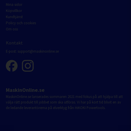
Mina sidor
Köpvillkor
Kundtjänst
Policy och cookies
Om oss
Kontakt
E-post:
support@maskinonline.se
MaskinOnline.se
MaskinOnline.se lanserades sommaren 2021 med fokus på att hjälpa till att
välja rätt produkt till jobbet som ska utföras. Vi har på kort tid blivit en av
de ledande leverantörerna på elverktyg från HiKOKI Powertools.