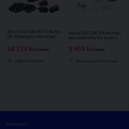
Bosch GSR 18V-90 FC Borrskruvdragare 18V (2x4,0Ah)
Bosch GKF 18V-8 Kantfräs 18V
18V. Mångsidig borrskruvdragare från Bosch med utbytbara chuckar.
18V. Handöverfräs från Bosch med maximal effekt och kompatibilitet med funktioner i toppklass, för oslagbar mångsidighet. Levereras utan batteri och laddare.
10 173 kr
3 903 kr
12 169 kr
4 669 kr
Utgått från Tillverkare
Skickas normalt inom 1-3 dagar
Kundtjänst