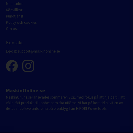
Mina sidor
Köpvillkor
Kundtjänst
Policy och cookies
Om oss
Kontakt
E-post:
support@maskinonline.se
MaskinOnline.se
MaskinOnline.se lanserades sommaren 2021 med fokus på att hjälpa till att
välja rätt produkt till jobbet som ska utföras. Vi har på kort tid blivit en av
de ledande leverantörerna på elverktyg från HiKOKI Powertools.