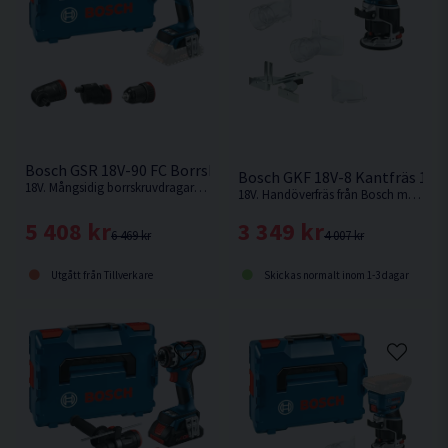
Bosch GSR 18V-90 FC Borrskruvdragare 18V L-BOXX
Bosch GKF 18V-8 Kantfräs 18V
18V. Mångsidig borrskruvdragare från Bosch med utbytbara chuckar.
18V. Handöverfräs från Bosch med maximal effekt och kompatibilitet med funktioner i toppklass, för oslagbar mångsidighet. Levereras utan batteri och laddare.
5 408 kr
3 349 kr
6 469 kr
4 007 kr
Utgått från Tillverkare
Skickas normalt inom 1-3 dagar