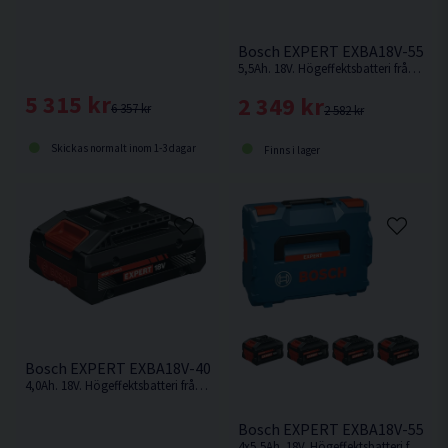
Bosch EXPERT EXBA18V-55 Batt
5,5Ah. 18V. Högeffektsbatteri från Bosch med upp till 2 000 W maximal effekt för krävande användningsområden.
5 315 kr
2 349 kr
6 357 kr
2 582 kr
Skickas normalt inom 1-3 dagar
Finns i lager
Bosch EXPERT EXBA18V-40 Batteri 18V (4,0Ah)
4,0Ah. 18V. Högeffektsbatteri från Bosch med upp till 2 000 W maximal effekt för krävande användningsområden.
Bosch EXPERT EXBA18V-55 Batt
4x5,5Ah. 18V. Högeffektsbatteri från Bosch med upp till 2 000 W maximal effekt för krävande användningsområden.