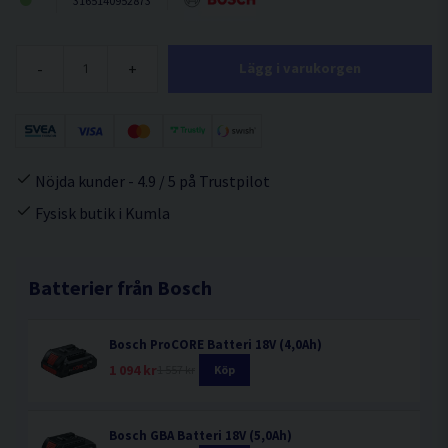
3165140952873
-
+
Lägg i varukorgen
Nöjda kunder - 4.9 / 5 på Trustpilot
Fysisk butik i Kumla
Batterier från Bosch
Bosch ProCORE Batteri 18V (4,0Ah)
1 094 kr
1 557 kr
Köp
Bosch GBA Batteri 18V (5,0Ah)