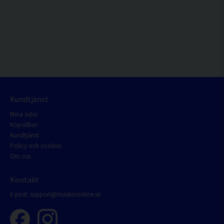
Kundtjänst
Mina sidor
Köpvillkor
Kundtjänst
Policy och cookies
Om oss
Kontakt
E-post:
support@maskinonline.se