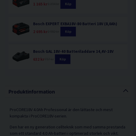
1 165 kr
1 394 kr
Köp
Bosch EXPERT EXBA18V-80 Batteri 18V (8,0Ah)
2 695 kr
2 982 kr
Köp
Bosch GAL 18V-40 Batteriladdare 14,4V-18V
632 kr
757 kr
Köp
Produktinformation
ProCORE18V 4.0Ah Professional är den lättaste och mest
kompakta i ProCORE18V-serien.
Den har en ny generation cellteknik som med samma prestanda
som ett standard 4.0 Ah-batteri i optimerad storlek och vikt.