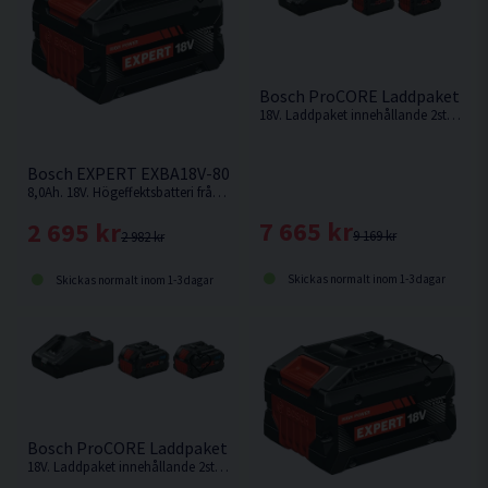
Bosch ProCORE Laddpaket 18V
18V. Laddpaket innehållande 2st 12,0Ah ProCORE batterier och snabbladdare från Bosch
Bosch EXPERT EXBA18V-80 Batteri 18V (8,0Ah)
8,0Ah. 18V. Högeffektsbatteri från Bosch med upp till 2 400 W maximal effekt för krävande användningsområden.
7 665 kr
2 695 kr
9 169 kr
2 982 kr
Skickas normalt inom 1-3 dagar
Skickas normalt inom 1-3 dagar
Bosch ProCORE Laddpaket 18V (2x8,0Ah)
18V. Laddpaket innehållande 2st 8,0Ah ProCORE batterier och snabbladdare från Bosch