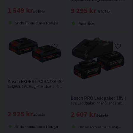
1 549 kr
9 295 kr
1 713 kr
10 307 kr
Skickas normalt inom 1-3 dagar
Finns i lager
Bosch EXPERT EXBA18V-40 Batteripaket 2x18V (4,0Ah)
2x4,0Ah. 18V. Högeffektsbatteri från Bosch med upp till 2 000 W maximal effekt för krävande användningsområden.
Bosch PRO Laddpaket 18V (2x4
18V. Laddpaket innehållande 2st 4,0Ah batterier och snabbladdare från Bosch
2 925 kr
2 607 kr
3 250 kr
3 119 kr
Skickas normalt inom 1-3 dagar
Skickas normalt inom 1-3 dagar