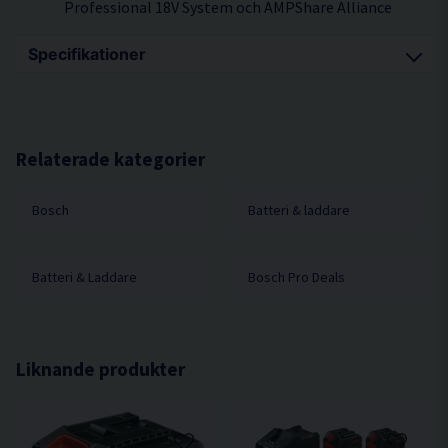
Professional 18V System och AMPShare Alliance
Specifikationer
Batterimått (bredd x längd x höjd) 77 x 117 x 47 Mm
Förpackningsmått (bredd x längd x höjd) 90 x 140 x
72 Mm
Relaterade kategorier
Batterikapacitet 4,0 Ah
Vikt 0.515 kg
Bosch
Batteri & laddare
Batteri & Laddare
Bosch Pro Deals
Liknande produkter