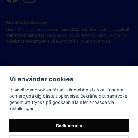
MaskinOnline.se
MaskinOnline.se lanserades sommaren 2021 med fokus på att hjälpa till att
välja rätt produkt till jobbet som ska utföras. Vi har på kort tid blivit en av
de ledande leverantörerna på elverktyg från HiKOKI Powertools.
Vi använder cookies
Vi använder cookies för att vår webbplats skall fungera
och erbjuda dig bästa upplevelse. Bekräfta ditt samtycke
genom att trycka på godkänn alla eller anpassa via
inställningar
Godkänn alla