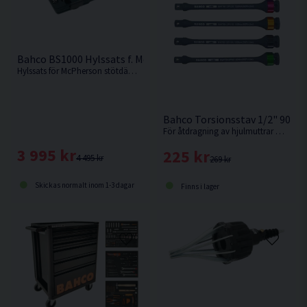
Bahco BS1000 Hylssats f. McPherson Stötdämpare 39 delar
Hylssats för McPherson stötdämpare från Bahco.
Bahco Torsionsstav 1/2" 90-
För åtdragning av hjulmuttrar med en mutterdragare utan att överskrida rekommenderat vridmoment. Välj styrka i rullmenyn.
3 995 kr
225 kr
4 495 kr
269 kr
Skickas normalt inom 1-3 dagar
Finns i lager