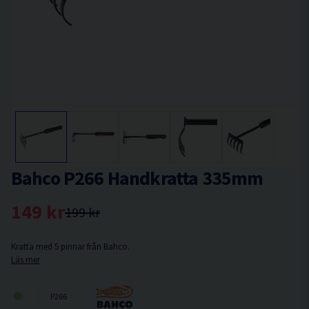
Bahco P266 Handkratta 335mm
149 kr
199 kr
Kratta med 5 pinnar från Bahco.
Läs mer
P266