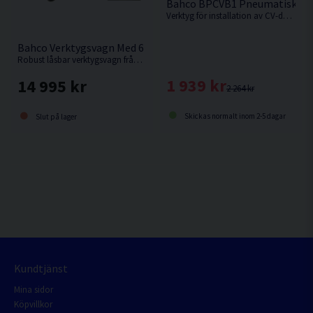
Bahco BPCVB1 Pneumatiskt CV
Verktyg för installation av CV-damask på kardanaxel
Bahco Verktygsvagn Med 6 Lådor & 216 Verktyg
Robust låsbar verktygsvagn från Bahco med 216 verktyg.
1 939 kr
14 995 kr
2 264 kr
Skickas normalt inom 2-5 dagar
Slut på lager
Kundtjänst
Mina sidor
Köpvillkor