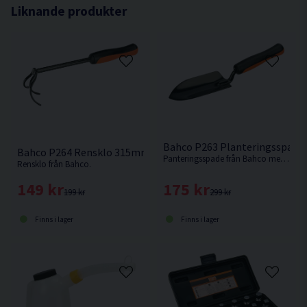
Liknande produkter
Bahco P263 Planteringsspad
Bahco P264 Rensklo 315mm
Panteringsspade från Bahco med tvåkomponentshandtag.
Rensklo från Bahco.
175 kr
149 kr
299 kr
199 kr
Finns i lager
Finns i lager