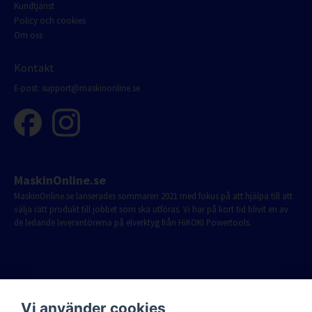
Kundtjänst
Policy och cookies
Om oss
Kontakt
E-post:
support@maskinonline.se
MaskinOnline.se
MaskinOnline.se lanserades sommaren 2021 med fokus på att hjälpa till att
välja rätt produkt till jobbet som ska utföras. Vi har på kort tid blivit en av
de ledande leverantörerna på elverktyg från HiKOKI Powertools.
Vi använder cookies