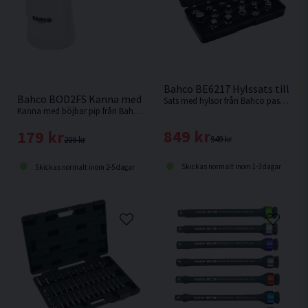
Bahco BE6217 Hylssats till Olj
Bahco BOD2FS Kanna med böjbar pip 2L
Sats med hylsor från Bahco passande oljepluggar hos de flesta biltillverkare.
Kanna med böjbar pip från Bahco. Underbar att använda vid påfyllning av bland annat Olja.
849 kr
179 kr
949 kr
209 kr
Skickas normalt inom 1-3 dagar
Skickas normalt inom 2-5 dagar