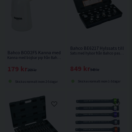
Bahco BE6217 Hylssats till Olj
Bahco BOD2FS Kanna med böjbar pip 2L
Sats med hylsor från Bahco passande oljepluggar hos de flesta biltillverkare.
Kanna med böjbar pip från Bahco. Underbar att använda vid påfyllning av bland annat Olja.
849 kr
179 kr
949 kr
209 kr
Skickas normalt inom 1-3 dagar
Skickas normalt inom 2-5 dagar