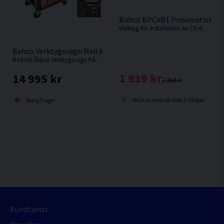
Bahco BPCVB1 Pneumatiskt CV
Verktyg för installation av CV-damask på kardanaxel
Bahco Verktygsvagn Med 6 Lådor & 216 Verktyg
Robust låsbar verktygsvagn från Bahco med 216 verktyg.
1 939 kr
14 995 kr
2 264 kr
Skickas normalt inom 2-5 dagar
Slut på lager
Kundtjänst