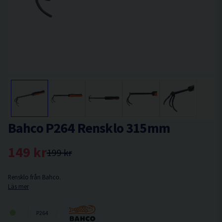
Bahco P264 Rensklo 315mm
149 kr
199 kr
Rensklo från Bahco.
Läs mer
P264