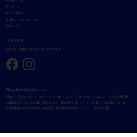
Mina sidor
Köpvillkor
Kundtjänst
Policy och cookies
Om oss
Kontakt
E-post:
support@maskinonline.se
MaskinOnline.se
MaskinOnline.se lanserades sommaren 2021 med fokus på att hjälpa till att
välja rätt produkt till jobbet som ska utföras. Vi har på kort tid blivit en av
de ledande leverantörerna på elverktyg från HiKOKI Powertools.