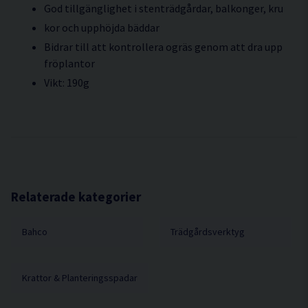
God tillgänglighet i stenträdgårdar, balkonger, kru
kor och upphöjda bäddar
Bidrar till att kontrollera ogräs genom att dra upp
fröplantor
Vikt: 190g
Relaterade kategorier
Bahco
Trädgårdsverktyg
Krattor & Planteringsspadar