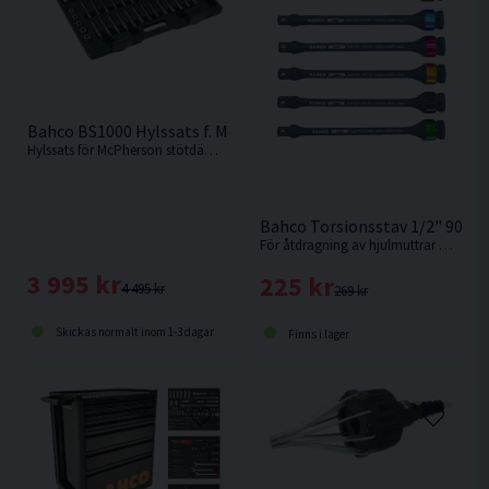
Bahco BS1000 Hylssats f. McPherson Stötdämpare 39 delar
Hylssats för McPherson stötdämpare från Bahco.
Bahco Torsionsstav 1/2" 90-
För åtdragning av hjulmuttrar med en mutterdragare utan att överskrida rekommenderat vridmoment. Välj styrka i rullmenyn.
3 995 kr
225 kr
4 495 kr
269 kr
Skickas normalt inom 1-3 dagar
Finns i lager