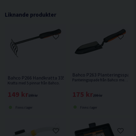
Liknande produkter
Bahco P263 Planteringsspad
Bahco P266 Handkratta 335mm
Panteringsspade från Bahco med tvåkomponentshandtag.
Kratta med 5 pinnar från Bahco.
175 kr
149 kr
299 kr
199 kr
Finns i lager
Finns i lager