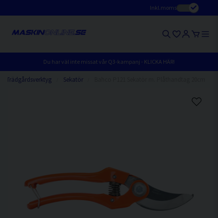
Inkl.moms
Du har väl inte missat vår Q3-kampanj - KLICKA HÄR!
Trädgårdsverktyg
Sekatör
Bahco P121 Sekatör m. Plåthandtag 20cm