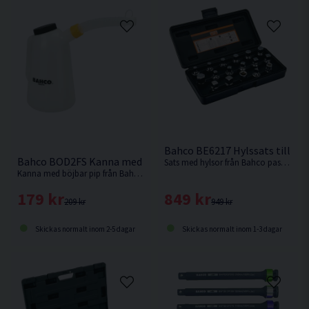
Bahco BE6217 Hylssats till Olj
Bahco BOD2FS Kanna med böjbar pip 2L
Sats med hylsor från Bahco passande oljepluggar hos de flesta biltillverkare.
Kanna med böjbar pip från Bahco. Underbar att använda vid påfyllning av bland annat Olja.
849 kr
179 kr
949 kr
209 kr
Skickas normalt inom 1-3 dagar
Skickas normalt inom 2-5 dagar