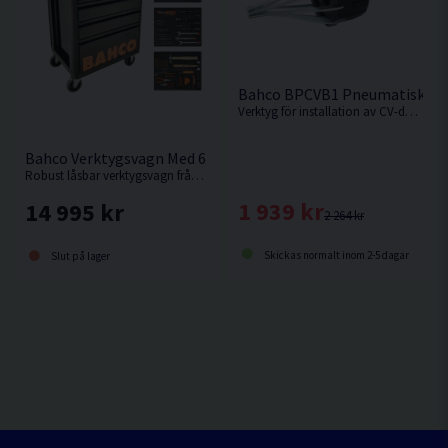
Bahco BPCVB1 Pneumatiskt CV
Verktyg för installation av CV-damask på kardanaxel
Bahco Verktygsvagn Med 6 Lådor & 216 Verktyg
Robust låsbar verktygsvagn från Bahco med 216 verktyg.
1 939 kr
14 995 kr
2 264 kr
Skickas normalt inom 2-5 dagar
Slut på lager