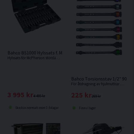
Bahco BS1000 Hylssats f. McPherson Stötdämpare 39 delar
Hylssats för McPherson stötdämpare från Bahco.
Bahco Torsionsstav 1/2" 90-
För åtdragning av hjulmuttrar med en mutterdragare utan att överskrida rekommenderat vridmoment. Välj styrka i rullmenyn.
3 995 kr
225 kr
4 495 kr
269 kr
Skickas normalt inom 1-3 dagar
Finns i lager