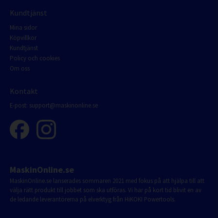
Kundtjänst
Mina sidor
Köpvillkor
Kundtjänst
Policy och cookies
Om oss
Kontakt
E-post:
support@maskinonline.se
MaskinOnline.se
MaskinOnline.se lanserades sommaren 2021 med fokus på att hjälpa till att
välja rätt produkt till jobbet som ska utföras. Vi har på kort tid blivit en av
de ledande leverantörerna på elverktyg från HiKOKI Powertools.