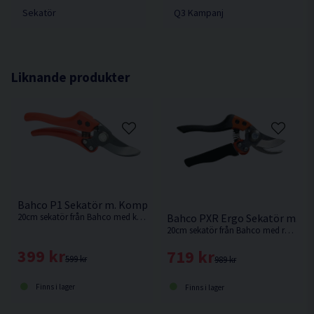
Sekatör
Q3 Kampanj
Liknande produkter
Bahco P1 Sekatör m. Komposithandtag 20cm
20cm sekatör från Bahco med komposithandtag och vinklat huvud.
Bahco PXR Ergo Sekatör m. R
20cm sekatör från Bahco med roterande handtag för extra ergonomi.
399 kr
719 kr
599 kr
989 kr
Finns i lager
Finns i lager