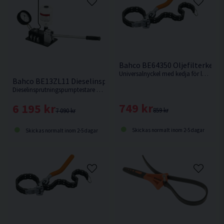
Bahco BE64350 Oljefilterkedj
Universalnyckel med kedja för lossning av mycket hårt fastsittande oljefilter.
Bahco BE13ZL11 Dieselinsprutningspumptestare
Dieselinsprutningspumptestare som används för test av dieselinsprutning utanför motorn.
749 kr
6 195 kr
859 kr
7 090 kr
Skickas normalt inom 2-5 dagar
Skickas normalt inom 2-5 dagar