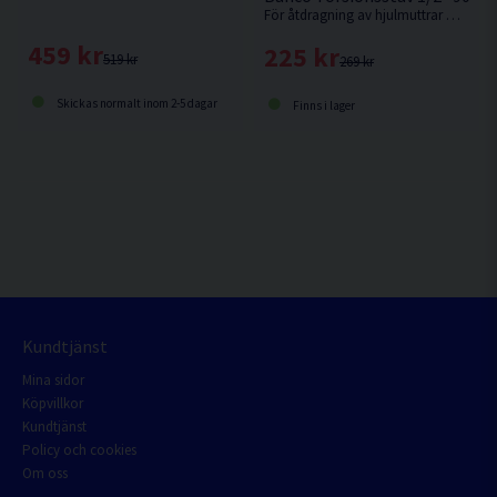
För åtdragning av hjulmuttrar med en mutterdragare utan att överskrida rekommenderat vridmoment. Välj styrka i rullmenyn.
459 kr
225 kr
519 kr
269 kr
Skickas normalt inom 2-5 dagar
Finns i lager
Kundtjänst
Mina sidor
Köpvillkor
Kundtjänst
Policy och cookies
Om oss