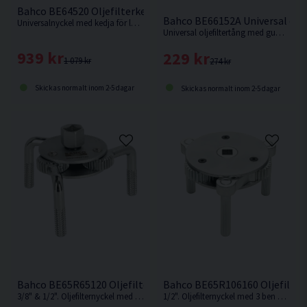
Bahco BE64520 Oljefilterkedjenyckel 60-160mm
Bahco BE66152A Universal olj
Universalnyckel med kedja för lossning av mycket hårt fastsittande oljefilter.
Universal oljefiltertång med gummirem med en diameter på <150mm
939 kr
229 kr
1 079 kr
274 kr
Skickas normalt inom 2-5 dagar
Skickas normalt inom 2-5 dagar
Bahco BE65R65120 Oljefilternyckel 65-120mm
Bahco BE65R106160 Oljefilte
3/8" & 1/2". Oljefilternyckel med 3 ben och öppningsvidd mellan 65-120mm.
1/2". Oljefilternyckel med 3 ben och öppningsvidd mellan 106-160mm.