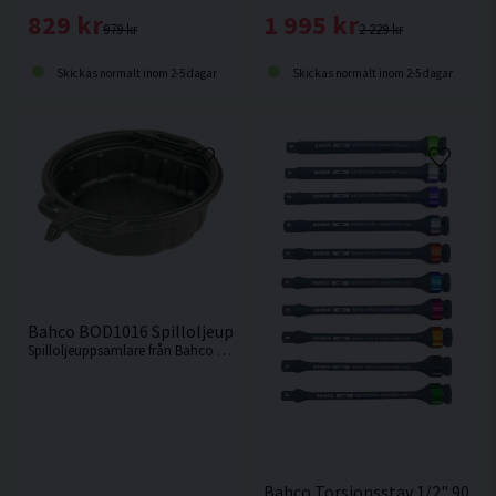
829 kr
1 995 kr
979 kr
2 229 kr
Skickas normalt inom 2-5 dagar
Skickas normalt inom 2-5 dagar
Bahco BOD1016 Spilloljeuppsamlare 16L
Spilloljeuppsamlare från Bahco som underlättar ditt oljebyte genom att minska risken för spill.
Bahco Torsionsstav 1/2" 90-