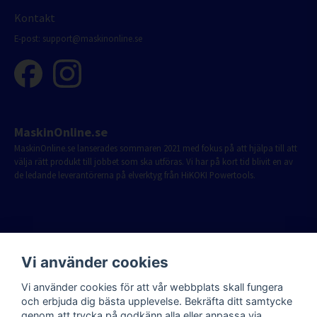
Kontakt
E-post:
support@maskinonline.se
MaskinOnline.se
MaskinOnline.se lanserades sommaren 2021 med fokus på att hjälpa till att
välja rätt produkt till jobbet som ska utföras. Vi har på kort tid blivit en av
de ledande leverantörerna på elverktyg från HiKOKI Powertools.
Vi använder cookies
Vi använder cookies för att vår webbplats skall fungera
och erbjuda dig bästa upplevelse. Bekräfta ditt samtycke
genom att trycka på godkänn alla eller anpassa via